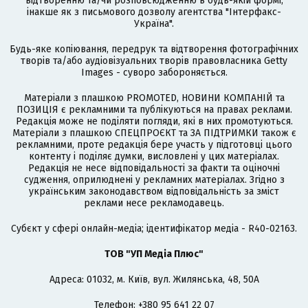
відтворенню та/чи розповсюдженню в будь-якій формі,
інакше як з письмового дозволу агентства "Інтерфакс-
Україна".
Будь-яке копіювання, передрук та відтворення фотографічних
творів та/або аудіовізуальних творів правовласника Getty
Images - суворо забороняється.
Матеріали з плашкою PROMOTED, НОВИНИ КОМПАНІЙ та
ПОЗИЦІЯ є рекламними та публікуються на правах реклами.
Редакція може не поділяти погляди, які в них промотуються.
Матеріали з плашкою СПЕЦПРОЄКТ та ЗА ПІДТРИМКИ також є
рекламними, проте редакція бере участь у підготовці цього
контенту і поділяє думки, висловлені у цих матеріалах.
Редакція не несе відповідальності за факти та оціночні
судження, оприлюднені у рекламних матеріалах. Згідно з
українським законодавством відповідальність за зміст
реклами несе рекламодавець.
Cубєкт у сфері онлайн-медіа; ідентифікатор медіа - R40-02163.
ТОВ "УП Медіа Плюс"
Адреса: 01032, м. Київ, вул. Жилянська, 48, 50А
Телефон: +380 95 641 22 07