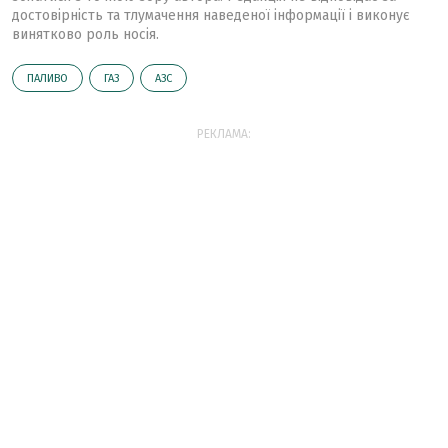
достовірність та тлумачення наведеної інформації і виконує
винятково роль носія.
ПАЛИВО
ГАЗ
АЗС
РЕКЛАМА: