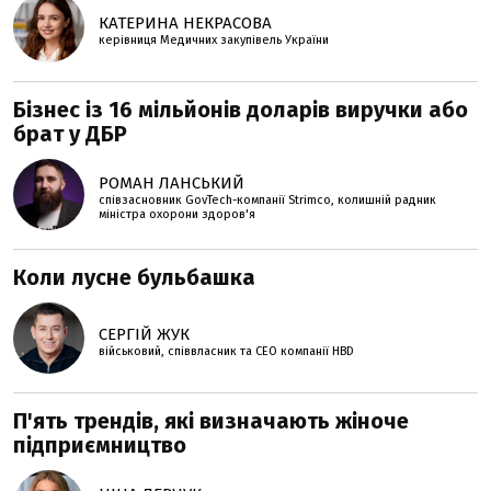
КАТЕРИНА НЕКРАСОВА
керівниця Медичних закупівель України
Бізнес із 16 мільйонів доларів виручки або
брат у ДБР
РОМАН ЛАНСЬКИЙ
співзасновник GovTech-компанії Strimco, колишній радник
міністра охорони здоров'я
Коли лусне бульбашка
СЕРГІЙ ЖУК
військовий, співвласник та СЕО компанії HBD
П'ять трендів, які визначають жіноче
підприємництво