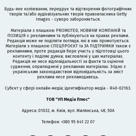
Будь-яке копіювання, передрук та відтворення фотографічних
творів та/або аудіовізуальних творів правовласника Getty
Images - суворо забороняється.
Матеріали з плашкою PROMOTED, НОВИНИ КОМПАНІЙ та
ПОЗИЦІЯ є рекламними та публікуються на правах реклами.
Редакція може не поділяти погляди, які в них промотуються.
Матеріали з плашкою СПЕЦПРОЄКТ та ЗА ПІДТРИМКИ також є
рекламними, проте редакція бере участь у підготовці цього
контенту і поділяє думки, висловлені у цих матеріалах.
Редакція не несе відповідальності за факти та оціночні
судження, оприлюднені у рекламних матеріалах. Згідно з
українським законодавством відповідальність за зміст
реклами несе рекламодавець.
Cубєкт у сфері онлайн-медіа; ідентифікатор медіа - R40-02163.
ТОВ "УП Медіа Плюс"
Адреса: 01032, м. Київ, вул. Жилянська, 48, 50А
Телефон: +380 95 641 22 07