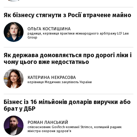
Як бізнесу стягнути з Росії втрачене майно
ОЛЬГА КОСТИШИНА
радниця, керівниця практики міжнародного арбітражу LCF Law
Group
Як держава домовляється про дорогі ліки і
чому цього вже недостатньо
КАТЕРИНА НЕКРАСОВА
керівниця Медичних закупівель України
Бізнес із 16 мільйонів доларів виручки або
брат у ДБР
РОМАН ЛАНСЬКИЙ
співзасновник GovTech-компанії Strimco, колишній радник
міністра охорони здоров'я