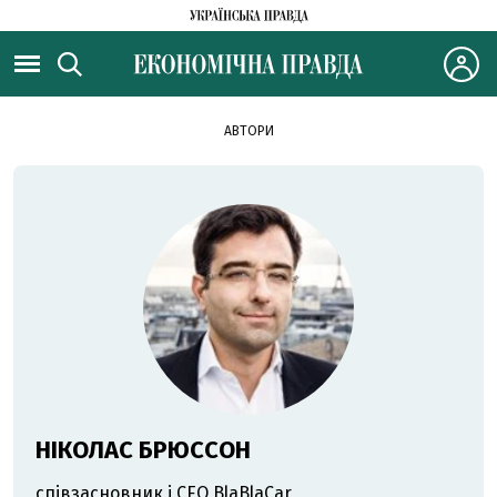
АВТОРИ
НІКОЛАС БРЮССОН
співзасновник і CEO BlaBlaCar