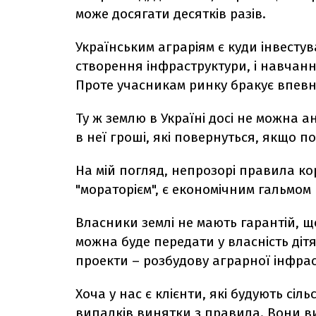
може досягати десятків разів.
Українським аграріям є куди інвестув
створення інфраструктури, і навчан
Проте учасникам ринку бракує впевн
Ту ж землю в Україні досі не можна ан
в неї гроші, які повернуться, якщо по
На мій погляд, непрозорі правила к
"мораторієм", є економічним гальмом н
Власники землі не мають гарантій, щ
можна буде передати у власність діт
проекти – розбудову аграрної інфрас
Хоча у нас є клієнти, які будують сіль
випадків винятки з правила. Вони в