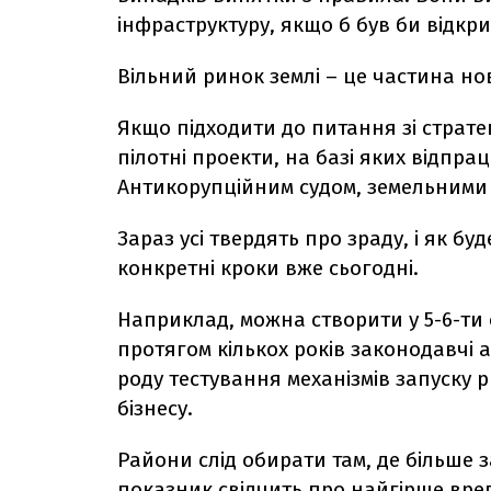
інфраструктуру, якщо б був би відкрит
Вільний ринок землі – це частина нов
Якщо підходити до питання зі страте
пілотні проекти, на базі яких відпрац
Антикорупційним судом, земельними 
Зараз усі твердять про зраду, і як б
конкретні кроки вже сьогодні.
Наприклад, можна створити у 5-6-ти 
протягом кількох років законодавчі
роду тестування механізмів запуску ри
бізнесу.
Райони слід обирати там, де більше з
показник свідчить про найгірше вре