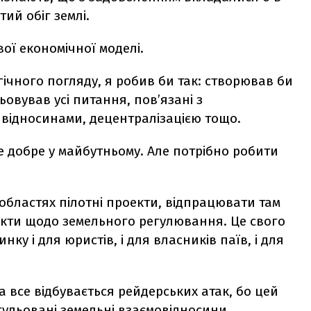
ий обіг землі.
ої економічної моделі.
гічного погляду, я робив би так: створював би
ьовував усі питання, пов’язані з
відносинами, децентралізацією тощо.
уде добре у майбутньому. Але потрібно робити
областях пілотні проекти, відпрацювати там
 акти щодо земельного регулювання. Це свого
нку і для юристів, і для власників паїв, і для
а все відбувається рейдерських атак, бо цей
гульовані земельні взаємовідносини.