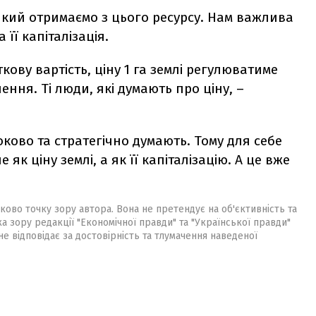
який отримаємо з цього ресурсу. Нам важлива
 її капіталізація.
ову вартість, ціну 1 га землі регулюватиме
чення. Ті люди, які думають про ціну, –
ково та стратегічно думають. Тому для себе
к ціну землі, а як її капіталізацію. А це вже
ково точку зору автора. Вона не претендує на об'єктивність та
ка зору редакції "Економічної правди" та "Української правди"
не відповідає за достовірність та тлумачення наведеної