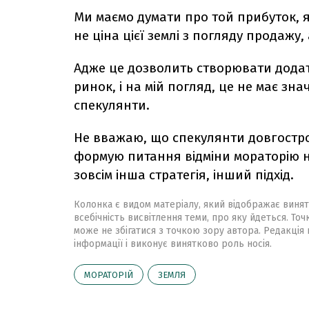
Ми маємо думати про той прибуток, 
не ціна цієї землі з погляду продажу, а
Адже це дозволить створювати додатк
ринок, і на мій погляд, це не має зна
спекулянти.
Не вважаю, що спекулянти довгостро
формую питання відміни мораторію не я
зовсім інша стратегія, інший підхід.
Колонка є видом матеріалу, який відображає винят
всебічність висвітлення теми, про яку йдеться. Точ
може не збігатися з точкою зору автора. Редакція 
інформації і виконує винятково роль носія.
МОРАТОРІЙ
ЗЕМЛЯ