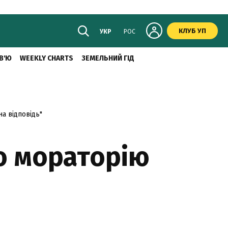
КЛУБ УП
УКР
РОС
В'Ю
WEEKLY CHARTS
ЗЕМЕЛЬНИЙ ГІД
на відповідь"
го мораторію