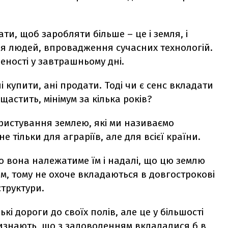
ати, щоб заробляти більше – це і земля, і
ня людей, впровадження сучасних технологій.
еності у завтрашньому дні.
і купити, ані продати. Тоді чи є сенс вкладати
щастить, мінімум за кілька років?
ористування землею, які ми називаємо
е тільки для аграріїв, але для всієї країни.
о вона належатиме їм і надалі, що цю землю
ям, тому не охоче вкладаються в довгострокові
труктури.
ські дороги до своїх полів, але це у більшості
изнають, що з задоволенням вкладалися б в