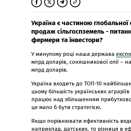
Україна є частиною глобальної 
продаж сільгоспземель - питанн
фермери та інвестори?
У минулому році наша держава
експ
млрд доларів, соняшникової олії – на 
млрд доларів.
Україна входить до ТОП-10 найбільши
цьому більшість українських аграрії
працює над збільшенням прибутковост
це мало б бути стратегією.
Якщо порівнювати ефективність веден
наприклад, датських, то різниця в 