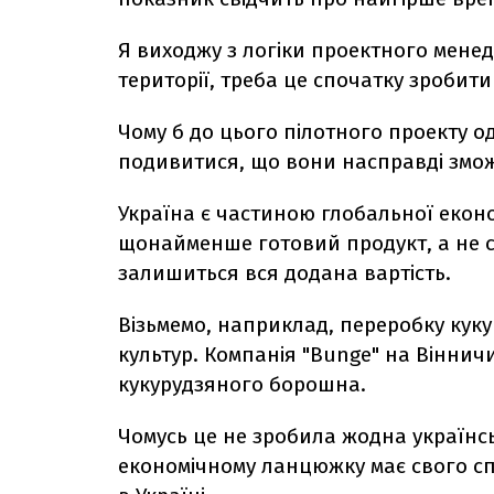
Я виходжу з логіки проектного менед
території, треба це спочатку зробити
Чому б до цього пілотного проекту о
подивитися, що вони насправді змо
Україна є частиною глобальної екон
щонайменше готовий продукт, а не с
залишиться вся додана вартість.
Візьмемо, наприклад, переробку куку
культур. Компанія "Bunge" на Віннич
кукурудзяного борошна.
Чомусь це не зробила жодна українс
економічному ланцюжку має свого сп