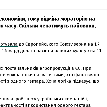
економіки, тому відміна мораторію на
я часу. Скільки чекатимуть пайовики,
ортувала
до Європейського Союзу зерна на 1,7
1,4 млрд дол. та насіння олійних культур на 1,1
х постачальників агропродукції в ЄС. При
в не можна поки назвати тими, хто фанатично
і з одного гектара. Хоча логіка підказує, що
ня агробізнесу українських компаній і,
ефективності використання одного гектара