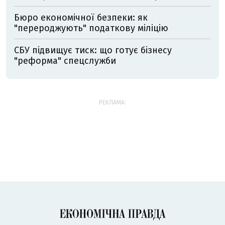
Бюро економічної безпеки: як
"перероджують" податкову міліцію
СБУ підвищує тиск: що готує бізнесу
"реформа" спецслужби
РЕКЛАМА: