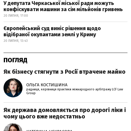
У депутата Черкаської міської ради можуть
конфіскувати машини за сім мільйонів гривень
20 ЛИПНЯ, 17:00
Європейський суд виніс рішення щодо
відібраної окупантами землі у Криму
20 ЛИПНЯ, 13:43
ПОГЛЯД
Як бізнесу стягнути з Росії втрачене майно
ОЛЬГА КОСТИШИНА
радниця, керівниця практики міжнародного арбітражу LCF Law
Group
Як держава домовляється про дорогі ліки і
чому цього вже недостатньо