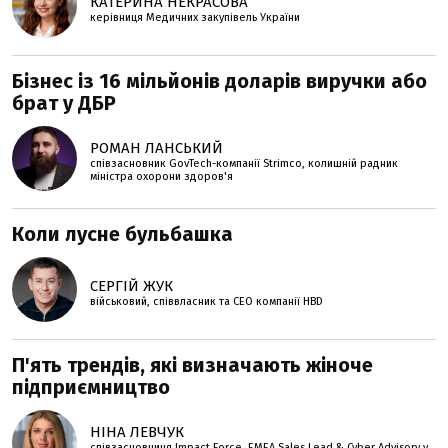
КАТЕРИНА НЕКРАСОВА
керівниця Медичних закупівель України
Бізнес із 16 мільйонів доларів виручки або
брат у ДБР
РОМАН ЛАНСЬКИЙ
співзасновник GovTech-компанії Strimco, колишній радник
міністра охорони здоров'я
Коли лусне бульбашка
СЕРГІЙ ЖУК
військовий, співвласник та СЕО компанії HBD
П'ять трендів, які визначають жіноче
підприємництво
НІНА ЛЕВЧУК
співзасновниця Impact Force, EMEA Sales Lead & Cyber Advisory у