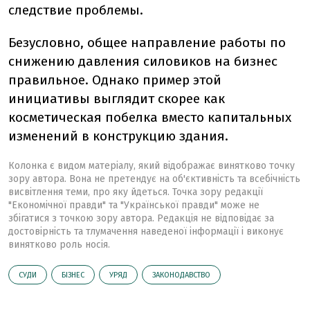
следствие проблемы.
Безусловно, общее направление работы по
снижению давления силовиков на бизнес
правильное. Однако пример этой
инициативы выглядит скорее как
косметическая побелка вместо капитальных
изменений в конструкцию здания.
Колонка є видом матеріалу, який відображає винятково точку
зору автора. Вона не претендує на об'єктивність та всебічність
висвітлення теми, про яку йдеться. Точка зору редакції
"Економічної правди" та "Української правди" може не
збігатися з точкою зору автора. Редакція не відповідає за
достовірність та тлумачення наведеної інформації і виконує
винятково роль носія.
СУДИ
БІЗНЕС
УРЯД
ЗАКОНОДАВСТВО