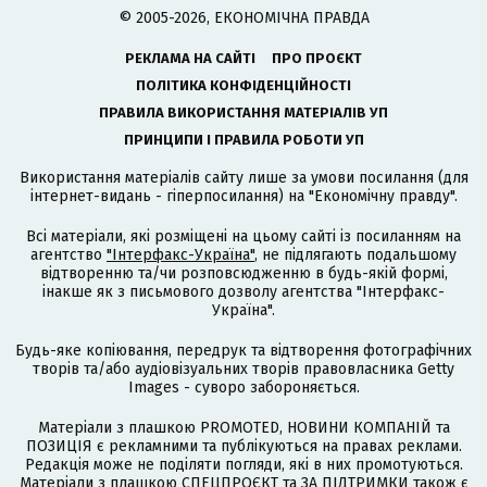
© 2005-2026, ЕКОНОМІЧНА ПРАВДА
РЕКЛАМА НА САЙТІ
ПРО ПРОЄКТ
ПОЛІТИКА КОНФІДЕНЦІЙНОСТІ
ПРАВИЛА ВИКОРИСТАННЯ МАТЕРІАЛІВ УП
ПРИНЦИПИ І ПРАВИЛА РОБОТИ УП
Використання матеріалів сайту лише за умови посилання (для
інтернет-видань - гіперпосилання) на "Економічну правду".
Всі матеріали, які розміщені на цьому сайті із посиланням на
агентство
"Інтерфакс-Україна"
, не підлягають подальшому
відтворенню та/чи розповсюдженню в будь-якій формі,
інакше як з письмового дозволу агентства "Інтерфакс-
Україна".
Будь-яке копіювання, передрук та відтворення фотографічних
творів та/або аудіовізуальних творів правовласника Getty
Images - суворо забороняється.
Матеріали з плашкою PROMOTED, НОВИНИ КОМПАНІЙ та
ПОЗИЦІЯ є рекламними та публікуються на правах реклами.
Редакція може не поділяти погляди, які в них промотуються.
Матеріали з плашкою СПЕЦПРОЄКТ та ЗА ПІДТРИМКИ також є