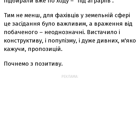
підбирали вже по ходу – "під аграріїв".
Тим не менш, для фахівців у земельній сфері
це засідання було важливим, а враження від
побаченого – неоднозначні. Вистачило і
конструктиву, і популізму, і дуже дивних, м'яко
кажучи, пропозицій.
Почнемо з позитиву.
РЕКЛАМА: