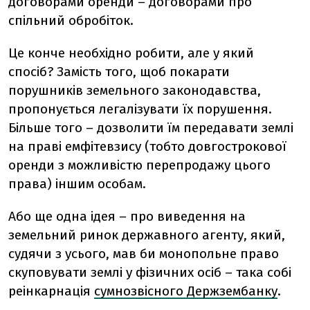
договорами оренди – договорами про
спільний обробіток.
Це конче необхідно робити, але у який
спосіб? Замість того, щоб покарати
порушників земельного законодавства,
пропонується легалізувати їх порушення.
Більше того – дозволити їм передавати землі
на праві емфітевзису (тобто довгострокової
оренди з можливістю перепродажу цього
права) іншим особам.
Або ще одна ідея – про виведення на
земельний ринок державного агенту, який,
судячи з усього, мав би монопольне право
скуповувати землі у фізичних осіб – така собі
реінкарнація
сумнозвісного Держзембанку
.