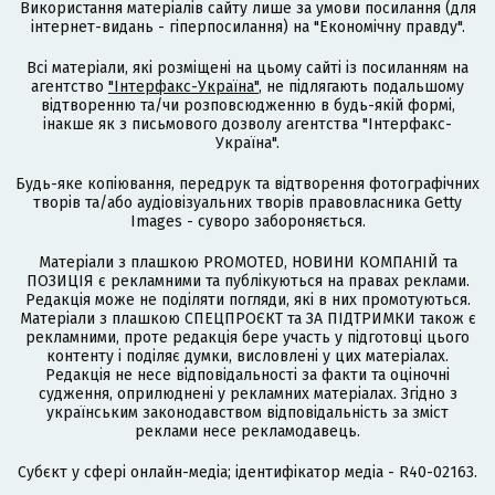
Використання матеріалів сайту лише за умови посилання (для
інтернет-видань - гіперпосилання) на "Економічну правду".
Всі матеріали, які розміщені на цьому сайті із посиланням на
агентство
"Інтерфакс-Україна"
, не підлягають подальшому
відтворенню та/чи розповсюдженню в будь-якій формі,
інакше як з письмового дозволу агентства "Інтерфакс-
Україна".
Будь-яке копіювання, передрук та відтворення фотографічних
творів та/або аудіовізуальних творів правовласника Getty
Images - суворо забороняється.
Матеріали з плашкою PROMOTED, НОВИНИ КОМПАНІЙ та
ПОЗИЦІЯ є рекламними та публікуються на правах реклами.
Редакція може не поділяти погляди, які в них промотуються.
Матеріали з плашкою СПЕЦПРОЄКТ та ЗА ПІДТРИМКИ також є
рекламними, проте редакція бере участь у підготовці цього
контенту і поділяє думки, висловлені у цих матеріалах.
Редакція не несе відповідальності за факти та оціночні
судження, оприлюднені у рекламних матеріалах. Згідно з
українським законодавством відповідальність за зміст
реклами несе рекламодавець.
Cубєкт у сфері онлайн-медіа; ідентифікатор медіа - R40-02163.