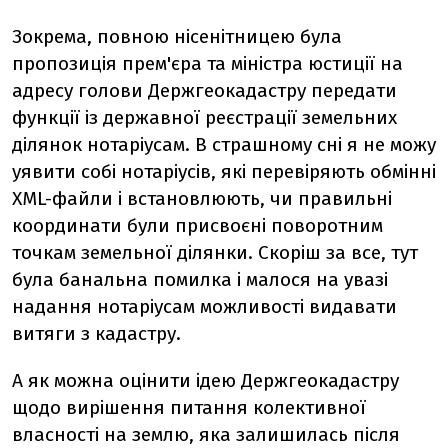
Зокрема, повною нісенітницею була
пропозиція прем'єра та міністра юстиції на
адресу голови Держгеокадастру передати
функції із державної реєстрації земельних
ділянок нотаріусам. В страшному сні я не можу
уявити собі нотаріусів, які перевіряють обмінні
XML-файли і встановлюють, чи правильні
координати були присвоєні поворотним
точкам земельної ділянки. Скоріш за все, тут
була банальна помилка і малося на увазі
надання нотаріусам можливості видавати
витяги з кадастру.
А як можна оцінити ідею Держгеокадастру
щодо вирішення питання колективної
власності на землю, яка залишилась після