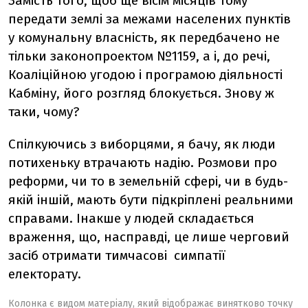
Замість того, щоб ще вісім місяців тому
передати землі за межами населених пунктів
у комунальну власність, як передбачено не
тільки законопроектом №1159, а і, до речі,
Коаліційною угодою і програмою діяльності
Кабміну, його розгляд блокується. Знову ж
таки, чому?
Спілкуючись з виборцями, я бачу, як люди
потихеньку втрачають надію. Розмови про
реформи, чи то в земельній сфері, чи в будь-
якій іншій, мають бути підкріплені реальними
справами. Інакше у людей складається
враження, що, насправді, це лише черговий
засіб отримати тимчасові симпатії
електорату.
Колонка є видом матеріалу, який відображає винятково точку