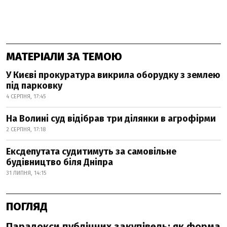
МАТЕРІАЛИ ЗА ТЕМОЮ
У Києві прокуратура викрила оборудку з землею
під парковку
4 СЕРПНЯ, 17:45
На Волині суд відібрав три ділянки в агрофірми
2 СЕРПНЯ, 17:18
Ексдепутата судитимуть за самовільне
будівництво біля Дніпра
31 ЛИПНЯ, 14:15
ПОГЛЯД
Парадокси публічних закупівель: як форма