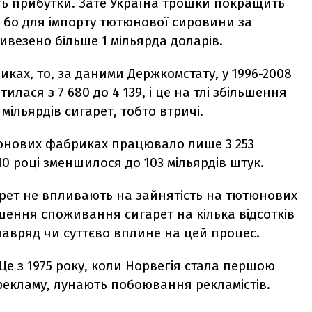
тять прибутки. Зате Україна трошки покращить
 бо для імпорту тютюнової сировини за
ивезено більше 1 мільярда доларів.
ках, то, за даними Держкомстату, у 1996-2008
илася з 7 680 до 4 139, і це на тлі збільшення
мільярдів сигарет, тобто втричі.
тюнових фабриках працювало лише 3 253
0 році зменшилося до 103 мільярдів штук.
арет не впливають на зайнятість на тютюнових
шення споживання сигарет на кілька відсотків
авряд чи суттєво вплине на цей процес.
Ще з 1975 року, коли Норвегія стала першою
екламу, лунають побоювання рекламістів.