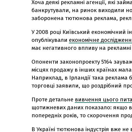
Хоча деякі рекламні агенції, які з
банкрутували, на ринок виходили нові 
заборонена тютюнова реклама, рекла
У 2008 році Київський економічний і
опублікували
економічне дослідженн
має негативного впливу на рекламні
Опоненти законопроекту 5164 заува
місцях продажу в інших країнах мала 
Наприклад, в Ірландії така реклама б
торговці заявили, що роздрібний про
Проте детальне
вивчення цього пит
щотижневих даних показало: якщо вр
попередніх років, то скорочення про
В Україні тютюнова індустрія вже не