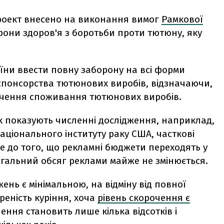
роект внесено на виконання вимог
Рамкової
орони здоров'я з боротьби проти тютюну, яку
раїни ввести повну заборону на всі форми
спонсорства тютюнових виробів, відзначаючи,
очення споживання тютюнових виробів.
як показують численні дослідження, наприклад,
аціонального інституту раку США, часткові
 до того, що рекламні бюджети переходять у
агальний обсяг реклами майже не змінюється.
ень є мінімальною, на відміну від повної
реність куріння, хоча
рівень скорочення є
ення становить лише кілька відсотків і