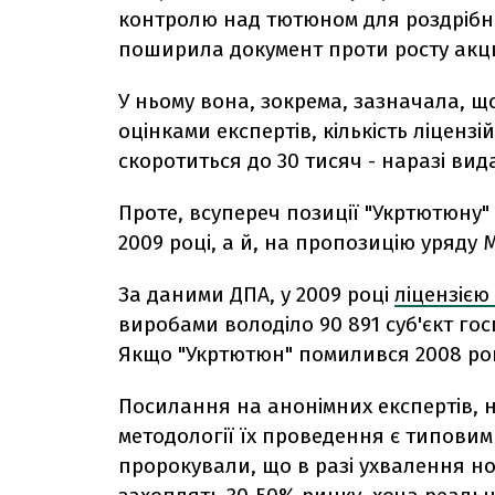
контролю над тютюном для роздрібної
поширила документ проти росту акц
У ньому вона, зокрема, зазначала, щ
оцінками експертів, кількість ліцен
скоротиться до 30 тисяч - наразі вид
Проте, всупереч позиції "Укртютюну" 
2009 році, а й, на пропозицію уряду М
За даними ДПА, у 2009 році
ліцензією
виробами володіло 90 891 суб'єкт гос
Якщо "Укртютюн" помилився 2008 рок
Посилання на анонімних експертів, н
методології їх проведення є типовим
пророкували, що в разі ухвалення н