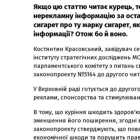
Якщо цю статтю читає курець, т
нерекламну інформацію за оста
сигарет про ту марку сигарет, я
інформації? Отож бо й воно.
Костянтин Красовський, завідувач с
інституту стратегічних досліджень М
парламентського комітету з питань с
законопроекту №5164 до другого чи
У Верховній раді готується до друго
реклами, спонсорства та стимулюва
В тому, що куріння шкодить здоров'ю 
зменшення його поширення, згодні в
законопроекту стверджують, що пов
економічної шкоди та порушить прав