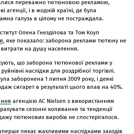
аймалися переважно тютюновою рекламою,
агенції, і в жодній країні, де була
мна галузь в цілому не постраждала.
нститут Олена Гнезділова та Том Коуп
я
, яке показало: заборона реклами тютюну не
 витрати на душу населення.
жують, що заборона тютюнової реклами у
руйнівні наслідки для роздрібної торгівлі.
ула заборонена 1 липня 2009 року, і деякі
даж сигарет в результаті цього впав на 40%.
ання
агенцією AC Nielsen з використанням
ахувати сезонні коливання та тенденції
дажу тютюнових виробів не спостерігалося.
 вперше лякає жахливими наслідками заходів