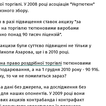
 торгівлі. У 2008 році асоціація "Укртютюн"
изного збору.
о в разі підвищення ставок акцизу "за
зій на торгівлю тютюновими виробами
ано понад 90 тисяч ліцензій".
акцизи були суттєво підвищені не тільки у
иколи Азарова, ще і в 2010 році.
 на право роздрібної торгівлі
тютюновими
подарювання, а на 1 грудня 2010 року - 90 916.
у, то чи не помилиться зараз?
а дані без джерела, на дослідження без
 для наших опонентів. У 2009 році вони
ових акцизів контрабанда і контрафакт