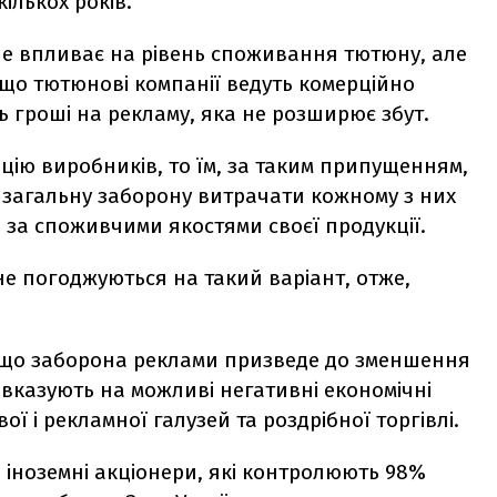
ількох років.
не впливає на рівень споживання тютюну, але
, що тютюнові компанії ведуть комерційно
ь гроші на рекламу, яка не розширює збут.
цію виробників, то їм, за таким припущенням,
 загальну заборону витрачати кожному з них
о за споживчими якостями своєї продукції.
 не погоджуються на такий варіант, отже,
 що заборона реклами призведе до зменшення
вказують на можливі негативні економічні
ї і рекламної галузей та роздрібної торгівлі.
 іноземні акціонери, які контролюють 98%