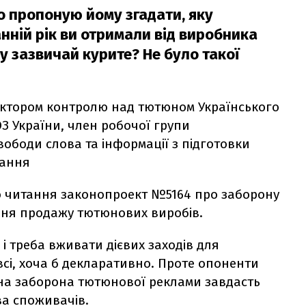
о пропоную йому згадати, яку
нній рік ви отримали від виробника
ку зазвичай курите? Не було такої
ектором контролю над тютюном Українського
ОЗ України, член робочої групи
вободи слова та інформації з підготовки
тання
го читання законопроект №5164 про заборону
ння продажу тютюнових виробів.
і треба вживати дієвих заходів для
сі, хоча б декларативно. Проте опоненти
на заборона тютюнової реклами завдасть
а споживачів.