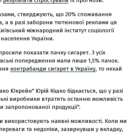
ні
результати спростували
їх прогнози.
казами, стверджують, що 20% споживання
а, а в разі заборони тютюнової реклами ця
Київський міжнародний інститут соціології
населення України.
просили показати пачку сигарет. З усіх
авські попередження мали лише 1,5% пачок.
івня
контрабанди сигарет в Україну
, то нехай
ако Юкрейн" Юрій Кішко бідкається, що у разі
льні виробники втратять останню можливість
и запропонованої продукції".
и використовують наявні можливості. Коли ми
 переваги та недоліки, зазирнувши у вкладку,