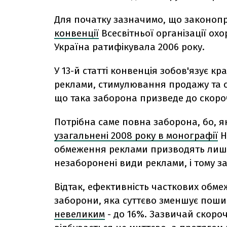
Для початку зазначимо, що законоп
конвенції
Всесвітньої організації ох
Україна ратифікувала 2006 року.
У 13-й статті конвенція зобов'язує к
реклами, стимулювання продажу та 
що така заборона призведе до скор
Потрібна саме повна заборона, бо, 
узагальнені 2008 року в монографії
Н
обмеження реклами призводять лише
незаборонені види реклами, і тому з
Відтак, ефективність часткових обмеж
заборони, яка суттєво зменшує поши
невеликим
- до 16%. Зазвичай скороч