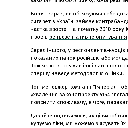
захоплять 30-50% ринку, хоча реаль
Вони і зараз, не обтяжуючи себе до
сигарет в Україні займає контрабанд
частка зросте. На початку 2010 року 
провів
репрезентативне опитування
Серед іншого, у респондентів-курців 
показаних пачок російські або молд
Тож якщо хтось має інші дані щодо р
спершу наведе методологію оцінки.
Топ-менеджер компанії "Імперіал Тоб
ухвалення законопроекту 5164 "лега
пояснити споживачу, в чому переваг
Давайте подивимось, як ці виробник
купуємо ліки, ми можемо з'ясувати їх