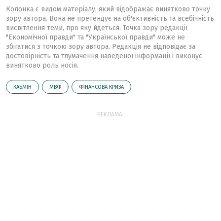
Колонка є видом матеріалу, який відображає винятково точку
зору автора. Вона не претендує на об'єктивність та всебічність
висвітлення теми, про яку йдеться. Точка зору редакції
"Економічної правди" та "Української правди" може не
збігатися з точкою зору автора. Редакція не відповідає за
достовірність та тлумачення наведеної інформації і виконує
винятково роль носія.
КАБМІН
МВФ
ФІНАНСОВА КРИЗА
РЕКЛАМА: