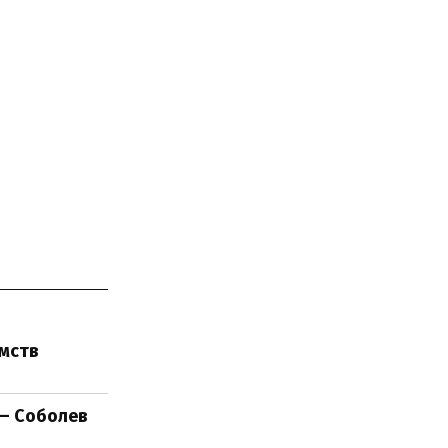
ємств
 – Соболев