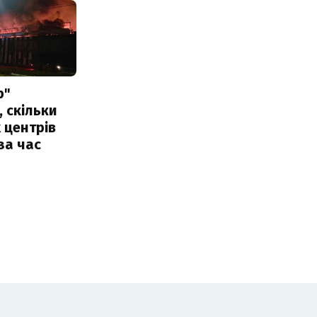
р"
, скільки
 центрів
за час