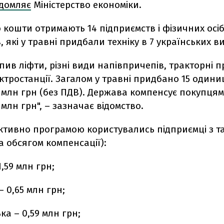
ідомляє
Міністерство економіки.
о
кошти отримають 14 підприємств і фізичних осіб
, які у травні придбали техніку в 7 українських в
упив ліфти, різні види напівпричепів, тракторні 
ктростанції. Загалом у травні придбано 15 одини
4 млн грн (без ПДВ). Держава компенсує покупцям 
 млн грн", – зазначає відомство.
ктивно програмою користувались підприємці з т
а обсягом компенсації):
1,59 млн грн;
– 0,65 млн грн;
ка – 0,59 млн грн;