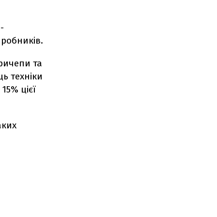
-
иробників.
причепи та
ць техніки
15% цієї
аких