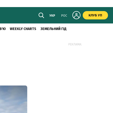
КЛУБ УП
УКР
РОС
В'Ю
WEEKLY CHARTS
ЗЕМЕЛЬНИЙ ГІД
РЕКЛАМА: