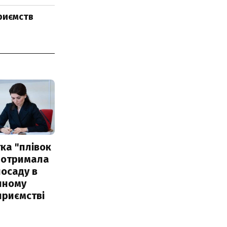
приємств
ка "плівок
 отримала
посаду в
чному
приємстві