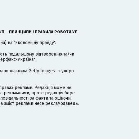
УП
ПРИНЦИПИ І ПРАВИЛА РОБОТИ УП
я) на "Економічну правду".
гають подальшому відтворенню та/чи
терфакс-Україна".
равовласника Getty Images - суворо
равах реклами. Редакція може не
 є рекламними, проте редакція бере
дповідальності за факти та оціночні
за зміст реклами несе рекламодавець.