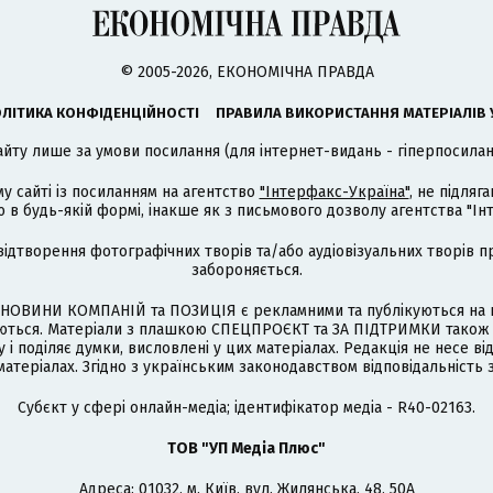
© 2005-2026, ЕКОНОМІЧНА ПРАВДА
ЛІТИКА КОНФІДЕНЦІЙНОСТІ
ПРАВИЛА ВИКОРИСТАННЯ МАТЕРІАЛІВ 
айту лише за умови посилання (для інтернет-видань - гіперпосиланн
му сайті із посиланням на агентство
"Інтерфакс-Україна"
, не підля
 будь-якій формі, інакше як з письмового дозволу агентства "Ін
відтворення фотографічних творів та/або аудіовізуальних творів п
забороняється.
НОВИНИ КОМПАНІЙ та ПОЗИЦІЯ є рекламними та публікуються на п
туються. Матеріали з плашкою СПЕЦПРОЄКТ та ЗА ПІДТРИМКИ також
 і поділяє думки, висловлені у цих матеріалах. Редакція не несе ві
атеріалах. Згідно з українським законодавством відповідальність 
Cубєкт у сфері онлайн-медіа; ідентифікатор медіа - R40-02163.
ТОВ "УП Медіа Плюс"
Адреса: 01032, м. Київ, вул. Жилянська, 48, 50А