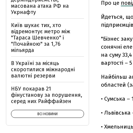
Про це
пов
масована атака РФ на
Укрнафту
Йдеться, щ
підприємців
Київ шукає тих, хто
відремонтує метро між
"Тараса Шевченко" і
"
Бізнес зак
"Почайною" за 1,76
сонячні еле
мільярда
на суму 33,
вартості – 5
В Україні за місяць
скоротилися міжнародні
валютні резерви
Найбільш а
областей (з
НБУ покарав 21
фінустанову за порушення,
• Сумська – 
серед них Райффайзен
• Львівська 
ВСІ НОВИНИ
• Хмельниць