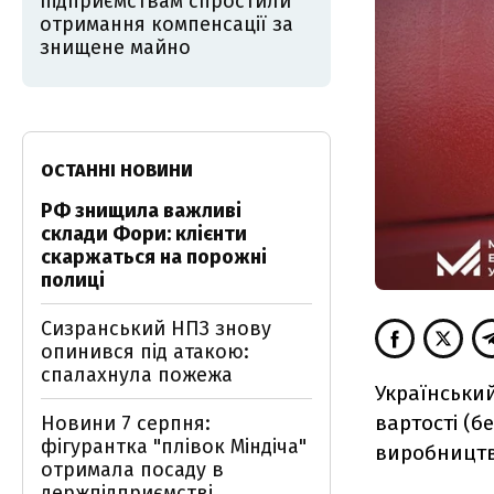
підприємствам спростили
отримання компенсації за
знищене майно
ОСТАННІ НОВИНИ
РФ знищила важливі
склади Фори: клієнти
скаржаться на порожні
полиці
Сизранський НПЗ знову
опинився під атакою:
спалахнула пожежа
Український
вартості (б
Новини 7 серпня:
фігурантка "плівок Міндіча"
виробництв
отримала посаду в
держпідприємстві,