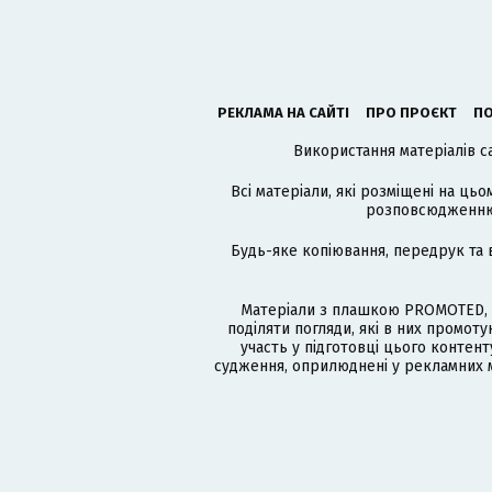
РЕКЛАМА НА САЙТІ
ПРО ПРОЄКТ
ПО
Використання матеріалів с
Всі матеріали, які розміщені на цьо
розповсюдженню в
Будь-яке копіювання, передрук та 
Матеріали з плашкою PROMOTED, 
поділяти погляди, які в них промо
участь у підготовці цього контенту
судження, оприлюднені у рекламних м