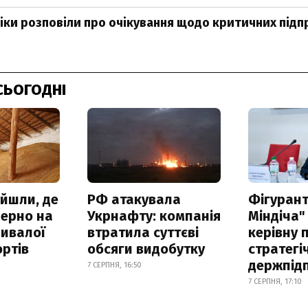
іки розповіли про очікування щодо критичних під
СЬОГОДНІ
айшли, де
РФ атакувала
Фігурант
зерно на
Укрнафту: компанія
Міндіча"
ривалої
втратила суттєві
керівну 
ртів
обсяги видобутку
стратегі
держпід
7 СЕРПНЯ, 16:50
7 СЕРПНЯ, 17:10