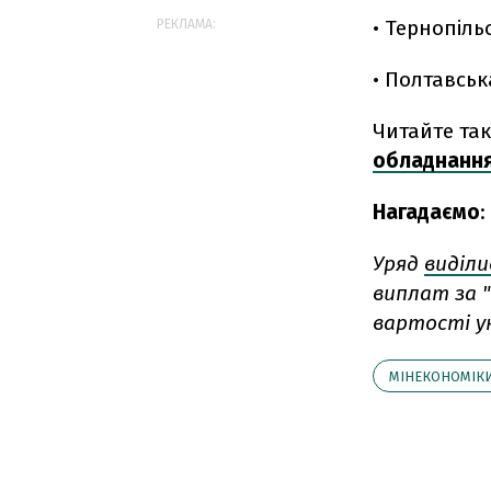
• Тернопільс
РЕКЛАМА:
• Полтавськ
Читайте та
обладнання
Нагадаємо
:
Уряд
виділи
виплат за 
вартості ук
МІНЕКОНОМІК