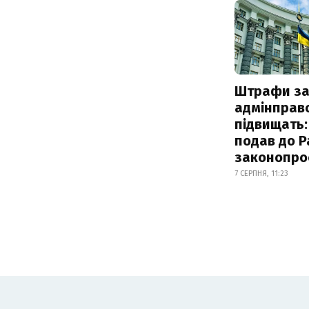
Штрафи з
адмінправ
підвищать:
подав до Р
законопро
7 СЕРПНЯ, 11:23