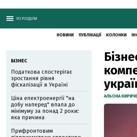
УСІ РОЗДІЛИ
НОВИНИ
ПУБЛІКАЦІЇ
КОЛОНКИ
ІН
Бізне
БІЗНЕС
компе
Податкова спостерігає
зростання рівня
украї
фіскалізації в Україні
АЛЬОНА КИРИЧ
Ціна електроенергії "на
добу наперед" впала до
мінімуму за понад 2 роки:
яка причина
Прифронтовим