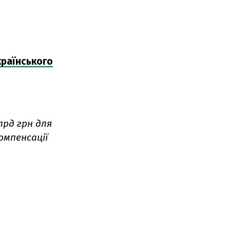
раїнського
лрд грн для
омпенсації