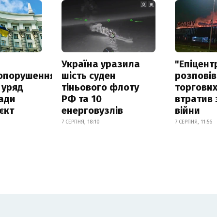
а
Україна уразила
"Епіцент
опорушення
шість суден
розповів
 уряд
тіньового флоту
торгових
ади
РФ та 10
втратив 
єкт
енерговузлів
війни
7 СЕРПНЯ, 18:10
7 СЕРПНЯ, 11:56