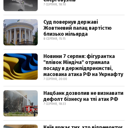
7 СЕРПНЯ, 18:10
Суд повернув державі
Жовтневий палац вартістю
близько мільярда
8 СЕРПНЯ, 15:15
Новини 7 серпня: фігурантка
"плівок Міндіча" отримала
посаду в держпідприємстві,
масована атака РФ на Укрнафту
7 СЕРПНЯ, 20:00
Нацбанк дозволив не визнавати
дефолт бізнесу на тлі атак РФ
7 СЕРПНЯ, 18:33
Київ шукає тих, хто відремонтує