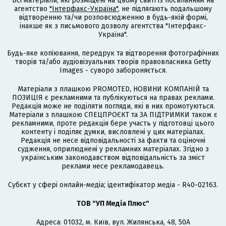
Всі матеріали, які розміщені на цьому сайті із посиланням на
агентство
"Інтерфакс-Україна"
, не підлягають подальшому
відтворенню та/чи розповсюдженню в будь-якій формі,
інакше як з письмового дозволу агентства "Інтерфакс-
Україна".
Будь-яке копіювання, передрук та відтворення фотографічних
творів та/або аудіовізуальних творів правовласника Getty
Images - суворо забороняється.
Матеріали з плашкою PROMOTED, НОВИНИ КОМПАНІЙ та
ПОЗИЦІЯ є рекламними та публікуються на правах реклами.
Редакція може не поділяти погляди, які в них промотуються.
Матеріали з плашкою СПЕЦПРОЄКТ та ЗА ПІДТРИМКИ також є
рекламними, проте редакція бере участь у підготовці цього
контенту і поділяє думки, висловлені у цих матеріалах.
Редакція не несе відповідальності за факти та оціночні
судження, оприлюднені у рекламних матеріалах. Згідно з
українським законодавством відповідальність за зміст
реклами несе рекламодавець.
Cубєкт у сфері онлайн-медіа; ідентифікатор медіа - R40-02163.
ТОВ "УП Медіа Плюс"
Адреса: 01032, м. Київ, вул. Жилянська, 48, 50А