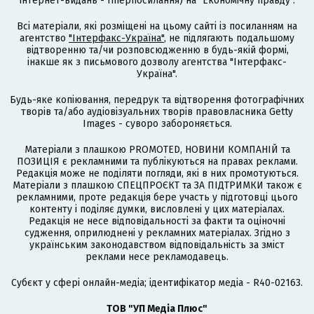
інтернет-видань - гіперпосилання) на "Економічну правду".
Всі матеріали, які розміщені на цьому сайті із посиланням на
агентство
"Інтерфакс-Україна"
, не підлягають подальшому
відтворенню та/чи розповсюдженню в будь-якій формі,
інакше як з письмового дозволу агентства "Інтерфакс-
Україна".
Будь-яке копіювання, передрук та відтворення фотографічних
творів та/або аудіовізуальних творів правовласника Getty
Images - суворо забороняється.
Матеріали з плашкою PROMOTED, НОВИНИ КОМПАНІЙ та
ПОЗИЦІЯ є рекламними та публікуються на правах реклами.
Редакція може не поділяти погляди, які в них промотуються.
Матеріали з плашкою СПЕЦПРОЄКТ та ЗА ПІДТРИМКИ також є
рекламними, проте редакція бере участь у підготовці цього
контенту і поділяє думки, висловлені у цих матеріалах.
Редакція не несе відповідальності за факти та оціночні
судження, оприлюднені у рекламних матеріалах. Згідно з
українським законодавством відповідальність за зміст
реклами несе рекламодавець.
Cубєкт у сфері онлайн-медіа; ідентифікатор медіа - R40-02163.
ТОВ "УП Медіа Плюс"