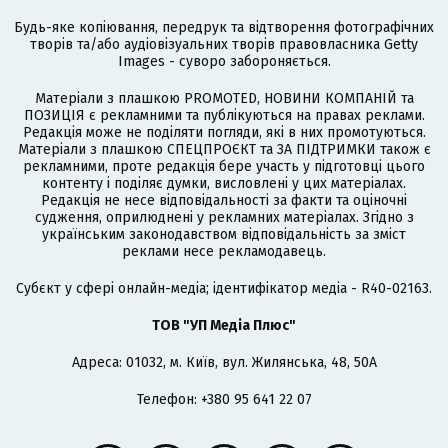
Будь-яке копіювання, передрук та відтворення фотографічних
творів та/або аудіовізуальних творів правовласника Getty
Images - суворо забороняється.
Матеріали з плашкою PROMOTED, НОВИНИ КОМПАНІЙ та
ПОЗИЦІЯ є рекламними та публікуються на правах реклами.
Редакція може не поділяти погляди, які в них промотуються.
Матеріали з плашкою СПЕЦПРОЄКТ та ЗА ПІДТРИМКИ також є
рекламними, проте редакція бере участь у підготовці цього
контенту і поділяє думки, висловлені у цих матеріалах.
Редакція не несе відповідальності за факти та оціночні
судження, оприлюднені у рекламних матеріалах. Згідно з
українським законодавством відповідальність за зміст
реклами несе рекламодавець.
Cубєкт у сфері онлайн-медіа; ідентифікатор медіа - R40-02163.
ТОВ "УП Медіа Плюс"
Адреса: 01032, м. Київ, вул. Жилянська, 48, 50А
Телефон: +380 95 641 22 07