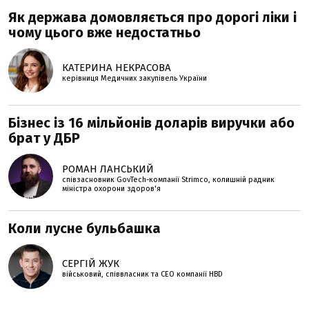
Як держава домовляється про дорогі ліки і
чому цього вже недостатньо
КАТЕРИНА НЕКРАСОВА
керівниця Медичних закупівель України
Бізнес із 16 мільйонів доларів виручки або
брат у ДБР
РОМАН ЛАНСЬКИЙ
співзасновник GovTech-компанії Strimco, колишній радник
міністра охорони здоров'я
Коли лусне бульбашка
СЕРГІЙ ЖУК
військовий, співвласник та СЕО компанії HBD