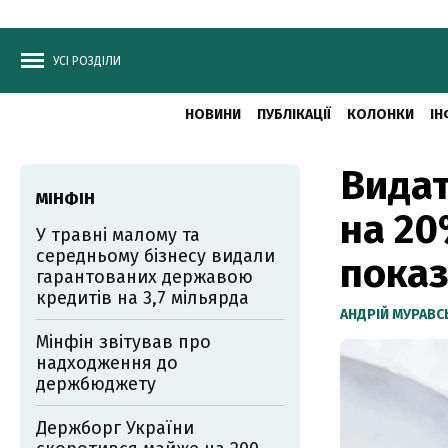
УСІ РОЗДІЛИ
НОВИНИ
ПУБЛІКАЦІЇ
КОЛОНКИ
ІН
Видат
МІНФІН
на 20
У травні малому та
середньому бізнесу видали
пока
гарантованих державою
кредитів на 3,7 мільярда
АНДРІЙ МУРАВ
Мінфін звітував про
надходження до
держбюджету
Держборг України