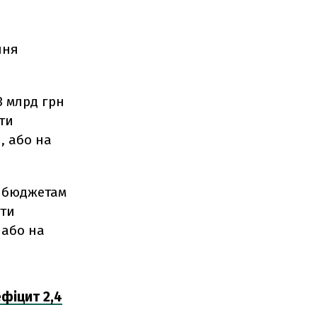
ння
3 млрд грн
оти
, або на
м бюджетам
оти
 або на
ефіцит 2,4