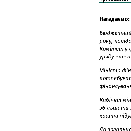
Нагадаємо:
Бюджетний
року, пові
Комітет у 
уряду внес
Міністр фін
потребуват
фінансуванн
Кабінет мін
збільшити з
кошти піду
До загально