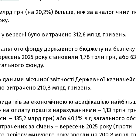
 млрд грн (на 20,2%) більше, ніж за аналогічний п
оку.
і у вересні було витрачено 312,6 млрд гривень.
гального фонду державного бюджету на безпеку 
ересень 2025 року становили 1,78 трлн грн, або 63,
гального фонду.
за даними місячної звітності Державної казначей
ло витрачено 210,8 млрд гривень.
 видатків за економічною класифікацією найбіль
на оплату праці з нарахуваннями – 1,13 трлн грн
сні – 135,2 млрд грн) або 40,1% від загального об
итрачених за січень – вересень 2025 року (проти
о періоду минулого року зросли на 200,8 млрд гр