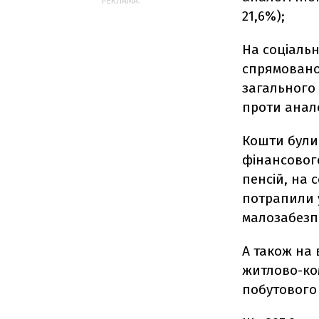
РЕКЛАМА:
21,6%);
На соціальн
спрямовано 
загального 
проти анало
Кошти були
фінансовог
пенсій, на 
потрапили у
малозабезп
А також на 
житлово-ко
побутового 