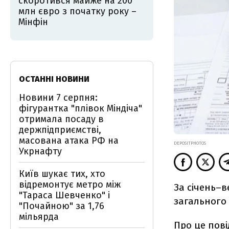
скоротився майже на 200
млн євро з початку року –
Мінфін
ОСТАННІ НОВИНИ
Новини 7 серпня:
фігурантка "плівок Міндіча"
отримала посаду в
держпідприємстві,
масована атака РФ на
DEPOSITPHOTOS
Укрнафту
Київ шукає тих, хто
відремонтує метро між
За січень–в
"Тараса Шевченко" і
загального
"Почайною" за 1,76
мільярда
Про це
пов