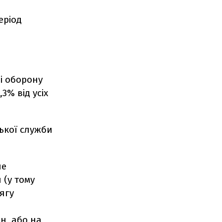
еріод
і оборону
3% від усіх
ської служби
ше
 (у тому
сягу
н, або на