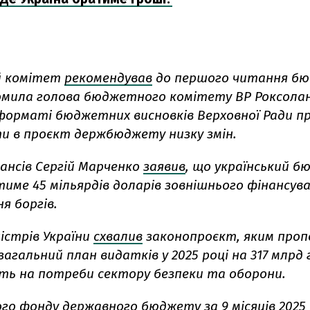
 комітет
рекомендував
до першого читання б
домила голова бюджетного комітету ВР Роксолан
форматі бюджетних висновків Верховної Ради п
ти в проєкт держбюджету низку змін.
ансів Сергій Марченко
заявив
, що український 
име 45 мільярдів доларів зовнішнього фінансув
я боргів.
істрів України
схвалив
законопроєкт, яким проп
агальний план видатків у 2025 році на 317 млрд г
ть на потреби сектору безпеки та оборони.
го фонду державного бюджету за 9 місяців 2025