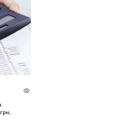
в
грн.