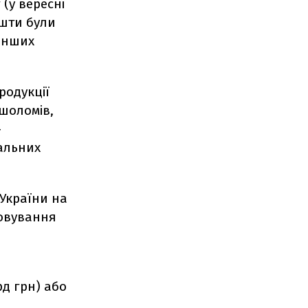
 (у вересні
ошти були
 інших
родукції
шоломів,
-
нальних
України на
говування
рд грн) або