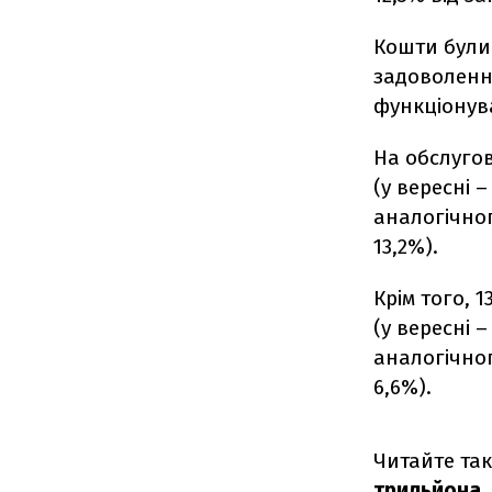
Кошти були
задоволенн
функціонув
На обслуго
(у вересні 
аналогічног
13,2%).
Крім того, 
(у вересні 
аналогічног
6,6%).
Читайте та
трильйона.