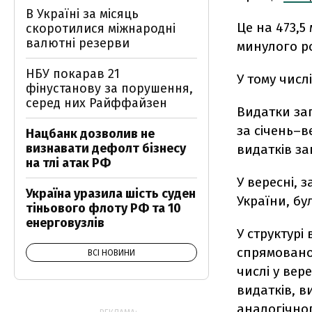
В Україні за місяць
Це на 473,5
скоротилися міжнародні
валютні резерви
минулого р
НБУ покарав 21
У тому числ
фінустанову за порушення,
серед них Райффайзен
Видатки за
за січень–в
Нацбанк дозволив не
визнавати дефолт бізнесу
видатків за
на тлі атак РФ
У вересні, 
Україна уразила шість суден
України, бу
тіньового флоту РФ та 10
енерговузлів
У структурі
спрямовано 
ВСІ НОВИНИ
числі у вере
видатків, в
аналогічног