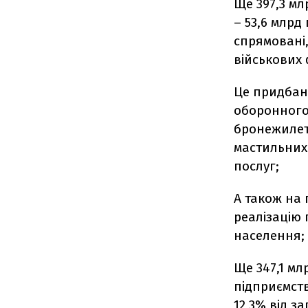
Ще 397,3 мл
– 53,6 млрд
спрямовані,
військових
Це придбанн
оборонного 
бронежилеті
мастильних 
послуг;
А також на
реалізацію
населення;
Ще 347,1 мл
підприємств
12,3% від з