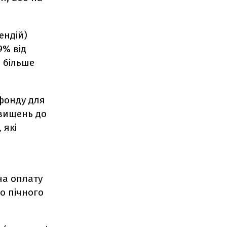
ендій)
9% від
% більше
фонду для
двищень до
 які
на оплату
о пічного