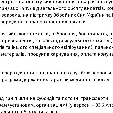
рд грн – на оплату використання товарів і послуг
 грн) або 14,1% від загального обсягу видатків. К
 зокрема, на підтримку Збройних Сил України та
 формувань і правоохоронних органів.
я військової техніки, озброєння, боєприпасів, п
призначення, засобів індивідуального захисту (
в та іншого спеціального екіпірування), пально
матеріалів, продуктів харчування, оплата кому
 перерахування Національною службою здоров'я 
 програми державних гарантій медичного обслу
рд грн пішли на субсидії та поточні трансферти
ам (установам, організаціям) (у вересні – 33,6 мл
агального обсягу видатків.