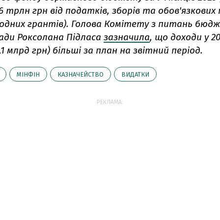
6 трлн грн від податків, зборів та обов'язкових
родних грантів). Голова Комітету з питань бюд
ади Роксолана Підласа
зазначила
, що доходи у 2
,1 млрд грн) більші за план на звітний період.
МІНФІН
КАЗНАЧЕЙСТВО
ВИДАТКИ
РЕКЛАМА: