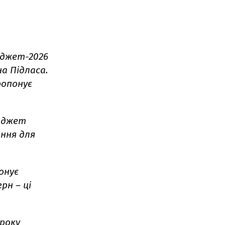
юджет-2026
а Підласа.
ропонує
бюджет
ання для
онує
рн – ці
 року