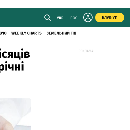
КЛУБ УП
УКР
РОС
В'Ю
WEEKLY CHARTS
ЗЕМЕЛЬНИЙ ГІД
ісяців
РЕКЛАМА:
ічні