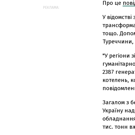
Про це
пов
РЕКЛАМА:
У відомстві
трансформат
тощо. Допо
Туреччини, 
"У регіони 
гуманітарно
2387 генера
котелень, к
повідомленн
Загалом з б
Україну над
обладнанням
тис. тонн в