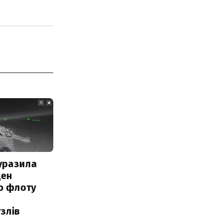
уразила
ден
о флоту
злів