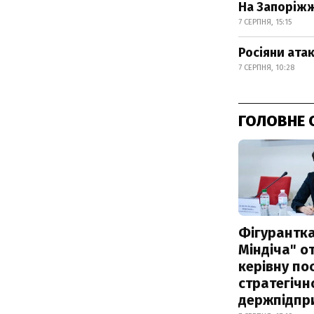
На Запоріжж
7 СЕРПНЯ, 15:15
Росіяни ата
7 СЕРПНЯ, 10:28
ГОЛОВНЕ 
Фігурантка
Міндіча" 
керівну по
стратегічн
держпідпр