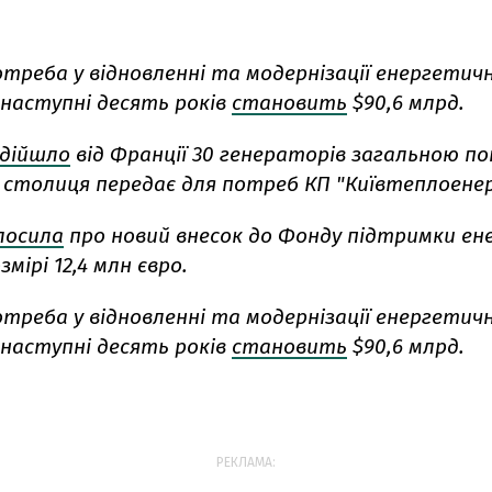
отреба у відновленні та модернізації енергетич
наступні десять років
становить
$90,6 млрд.
дійшло
від Франції 30 генераторів загальною п
і столиця передає для потреб КП "Київтеплоенер
лосила
про новий внесок до Фонду підтримки ен
змірі 12,4 млн євро.
отреба у відновленні та модернізації енергетич
наступні десять років
становить
$90,6 млрд.
РЕКЛАМА: