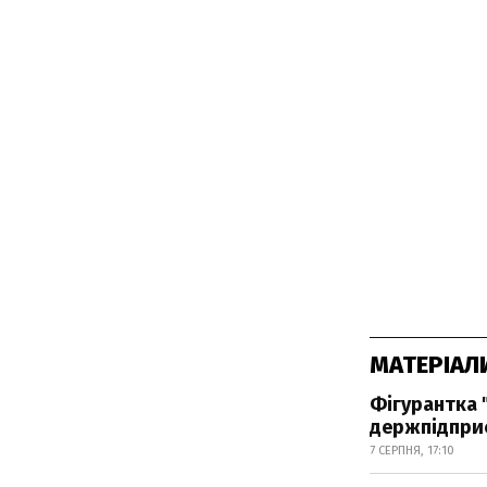
МАТЕРІАЛ
Фігурантка 
держпідпри
7 СЕРПНЯ, 17:10