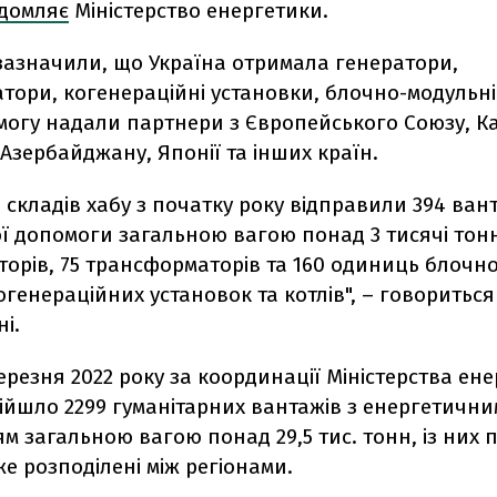
ідомляє
Міністерство енергетики.
 зазначили, що Україна отримала генератори,
ори, когенераційні установки, блочно-модульні
могу надали партнери з Європейського Союзу, К
Азербайджану, Японії та інших країн.
зі складів хабу з початку року відправили 394 ван
ї допомоги загальною вагою понад 3 тисячі тонн
торів, 75 трансформаторів та 160 одиниць блочн
огенераційних установок та котлів", – говориться
і.
ерезня 2022 року за координації Міністерства ен
ійшло 2299 гуманітарних вантажів з енергетични
 загальною вагою понад 29,5 тис. тонн, із них п
же розподілені між регіонами.