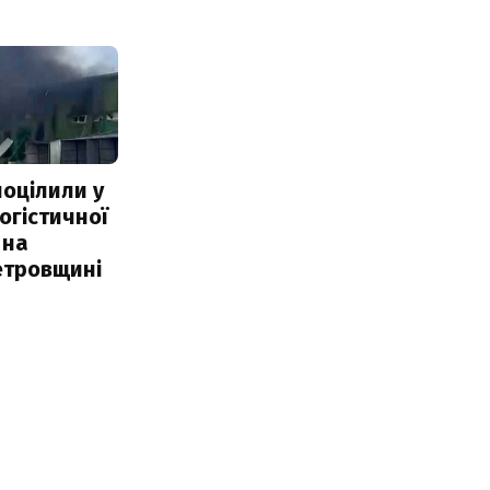
поцілили у
огістичної
 на
етровщині