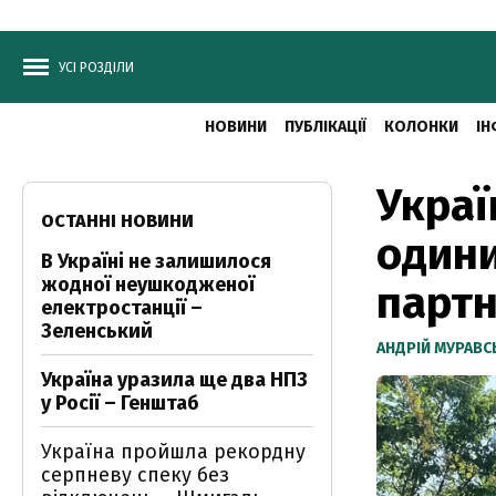
УСІ РОЗДІЛИ
НОВИНИ
ПУБЛІКАЦІЇ
КОЛОНКИ
ІН
Украї
ОСТАННІ НОВИНИ
одини
В Україні не залишилося
жодної неушкодженої
партн
електростанції –
Зеленський
АНДРІЙ МУРАВ
Україна уразила ще два НПЗ
у Росії – Генштаб
Україна пройшла рекордну
серпневу спеку без