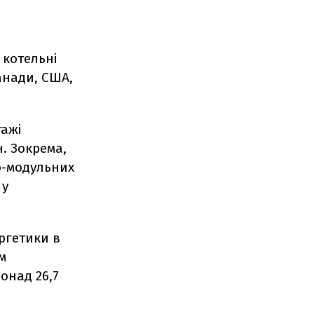
 котельні
анади, США,
тажі
. Зокрема,
о-модульних
 у
ергетики в
м
онад 26,7