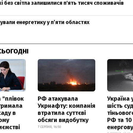
і без світла залишилися п'ять тисяч споживачів
кували енергетику у пʼяти областях
СЬОГОДНІ
 "плівок
РФ атакувала
Україна 
отримала
Укрнафту: компанія
шість су
саду в
втратила суттєві
тіньовог
ому
обсяги видобутку
РФ та 10
иємстві
енергову
7 СЕРПНЯ, 16:50