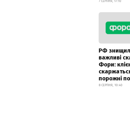
7 СЕРПНЯ, 17:10
РФ знищи
важливі с
Фори: кліє
скаржатьс
порожні по
8 СЕРПНЯ, 10:40