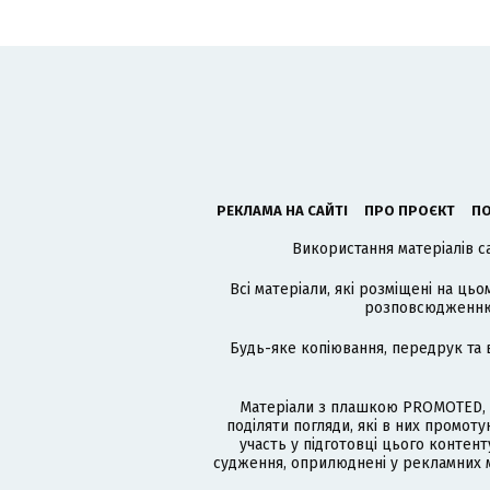
РЕКЛАМА НА САЙТІ
ПРО ПРОЄКТ
ПО
Використання матеріалів с
Всі матеріали, які розміщені на цьо
розповсюдженню в
Будь-яке копіювання, передрук та 
Матеріали з плашкою PROMOTED, 
поділяти погляди, які в них промо
участь у підготовці цього контенту
судження, оприлюднені у рекламних м