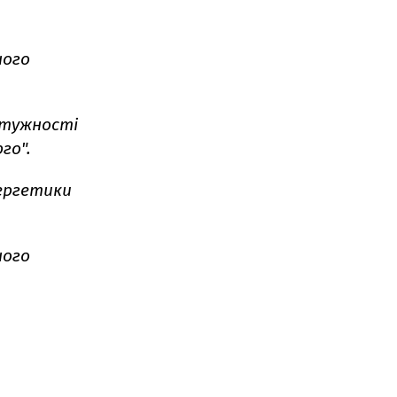
ного
отужності
го".
ергетики
ного