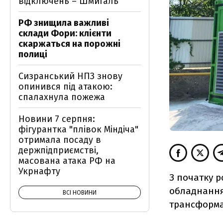
відключень – Шмигаль
РФ знищила важливі
склади Фори: клієнти
скаржаться на порожні
полиці
Сизранський НПЗ знову
опинився під атакою:
спалахнула пожежа
Новини 7 серпня:
фігурантка "плівок Міндіча"
отримала посаду в
держпідприємстві,
масована атака РФ на
Укрнафту
З початку р
обладнання 
ВСІ НОВИНИ
трансформа