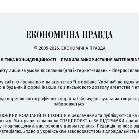
© 2005-2026, ЕКОНОМІЧНА ПРАВДА
ЛІТИКА КОНФІДЕНЦІЙНОСТІ
ПРАВИЛА ВИКОРИСТАННЯ МАТЕРІАЛІВ 
айту лише за умови посилання (для інтернет-видань - гіперпосиланн
му сайті із посиланням на агентство
"Інтерфакс-Україна"
, не підля
 будь-якій формі, інакше як з письмового дозволу агентства "Ін
відтворення фотографічних творів та/або аудіовізуальних творів п
забороняється.
НОВИНИ КОМПАНІЙ та ПОЗИЦІЯ є рекламними та публікуються на п
туються. Матеріали з плашкою СПЕЦПРОЄКТ та ЗА ПІДТРИМКИ також
 і поділяє думки, висловлені у цих матеріалах. Редакція не несе ві
атеріалах. Згідно з українським законодавством відповідальність 