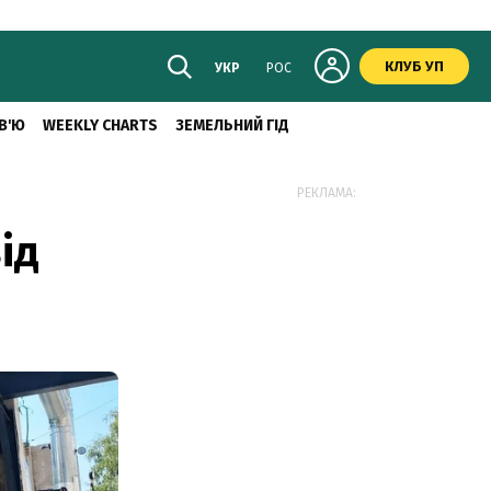
КЛУБ УП
УКР
РОС
В'Ю
WEEKLY CHARTS
ЗЕМЕЛЬНИЙ ГІД
РЕКЛАМА:
ід