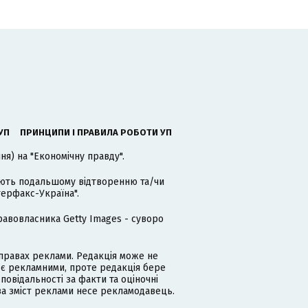
УП
ПРИНЦИПИ І ПРАВИЛА РОБОТИ УП
я) на "Економічну правду".
гають подальшому відтворенню та/чи
терфакс-Україна".
равовласника Getty Images - суворо
равах реклами. Редакція може не
 є рекламними, проте редакція бере
дповідальності за факти та оціночні
за зміст реклами несе рекламодавець.