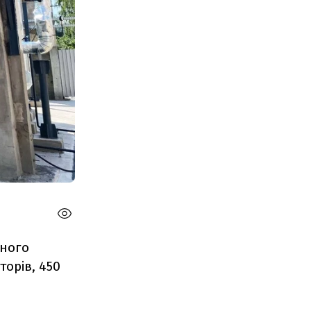
чного
орів, 450