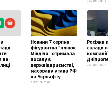
7 СЕРПНЯ, 18:10
ла
Новини 7 серпня:
Росіяни 
клади
фігурантка "плівок
склади л
нти
Міндіча" отримала
компанії
я на
посаду в
Дніпроп
лиці
держпідприємстві,
7 СЕРПНЯ, 16:32
масована атака РФ
на Укрнафту
7 СЕРПНЯ, 20:00