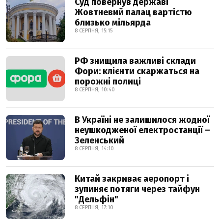
Суд повернув державі
Жовтневий палац вартістю
близько мільярда
8 СЕРПНЯ, 15:15
РФ знищила важливі склади
Фори: клієнти скаржаться на
порожні полиці
8 СЕРПНЯ, 10:40
В Україні не залишилося жодної
неушкодженої електростанції –
Зеленський
8 СЕРПНЯ, 14:10
Китай закриває аеропорт і
зупиняє потяги через тайфун
"Дельфін"
8 СЕРПНЯ, 17:10