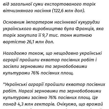
від загальної суми експортованого торік
вітчизняного насіння (122,6 млн дол).
Основним імпортером насіннєвої кукурудзи
українського виробництва була Франція, яка
торік закупила її 9,7 тис. тонн митною
вартістю 26,1 млн дол.
Нагадаємо також, що нещодавно українські
аграрії пройшли екватор посівних робіт і
засіяли зерновими та зернобобовими
культурами 76% посівних площ.
"Українські аграрії пройшли екватор посівних
робіт. Наразі зерновими та зернобобовими
культурами засіяно 76% посівних площ. Це
понад 4,3 млн гектарів. Очікуємо, що врожай