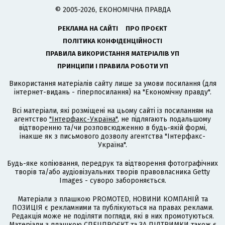
© 2005-2026, ЕКОНОМІЧНА ПРАВДА
РЕКЛАМА НА САЙТІ
ПРО ПРОЄКТ
ПОЛІТИКА КОНФІДЕНЦІЙНОСТІ
ПРАВИЛА ВИКОРИСТАННЯ МАТЕРІАЛІВ УП
ПРИНЦИПИ І ПРАВИЛА РОБОТИ УП
Використання матеріалів сайту лише за умови посилання (для
інтернет-видань - гіперпосилання) на "Економічну правду".
Всі матеріали, які розміщені на цьому сайті із посиланням на
агентство
"Інтерфакс-Україна"
, не підлягають подальшому
відтворенню та/чи розповсюдженню в будь-якій формі,
інакше як з письмового дозволу агентства "Інтерфакс-
Україна".
Будь-яке копіювання, передрук та відтворення фотографічних
творів та/або аудіовізуальних творів правовласника Getty
Images - суворо забороняється.
Матеріали з плашкою PROMOTED, НОВИНИ КОМПАНІЙ та
ПОЗИЦІЯ є рекламними та публікуються на правах реклами.
Редакція може не поділяти погляди, які в них промотуються.
Матеріали з плашкою СПЕЦПРОЄКТ та ЗА ПІДТРИМКИ також є