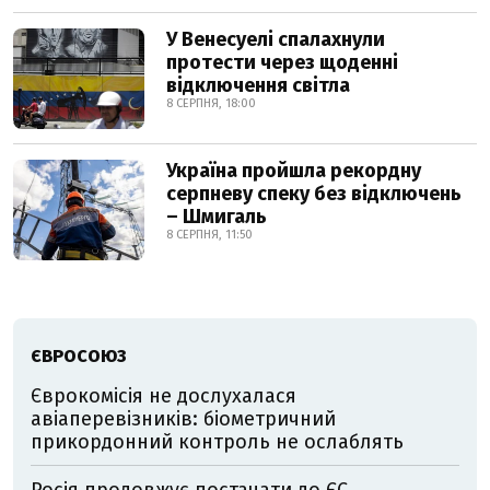
У Венесуелі спалахнули
протести через щоденні
відключення світла
8 СЕРПНЯ, 18:00
Україна пройшла рекордну
серпневу спеку без відключень
– Шмигаль
8 СЕРПНЯ, 11:50
ЄВРОСОЮЗ
Єврокомісія не дослухалася
авіаперевізників: біометричний
прикордонний контроль не ослаблять
Росія продовжує постачати до ЄС