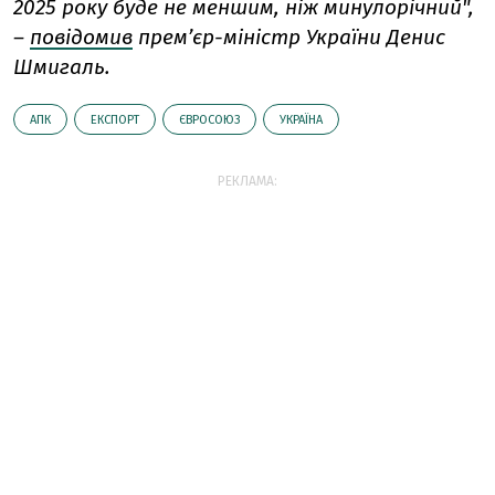
2025 року буде не меншим, ніж минулорічний",
–
повідомив
прем’єр-міністр України Денис
Шмигаль.
АПК
ЕКСПОРТ
ЄВРОСОЮЗ
УКРАЇНА
РЕКЛАМА: