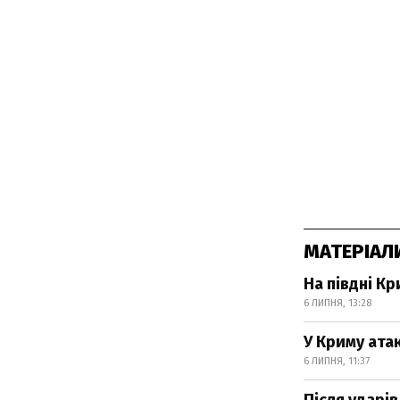
МАТЕРІАЛ
На півдні Кр
6 ЛИПНЯ, 13:28
У Криму ата
6 ЛИПНЯ, 11:37
Після ударів