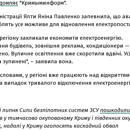
ідомляє
"Кримыминформ".
ністрації Ялти Яніна Павленко запевнила, що ав
блять усе можливе для відновлення електропост
регіону закликали економити електроенергію.
ння будівель, зовнішня реклама, кондиціонери —
но. Вуличне освітлення вже скоротили вдвічі. Ус
 зупинені", – заявила вона.
ї словами, у регіоні вже працюють над відкриттям
а випадок тривалого відключення електроенергі
і липня Сили безпілотних систем ЗСУ
пошкодили
в у тимчасово окупованому Криму і південних ок
, надалі у Криму оголосять каскадний обвал