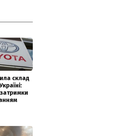
ила склад
Україні:
 затримки
чанням