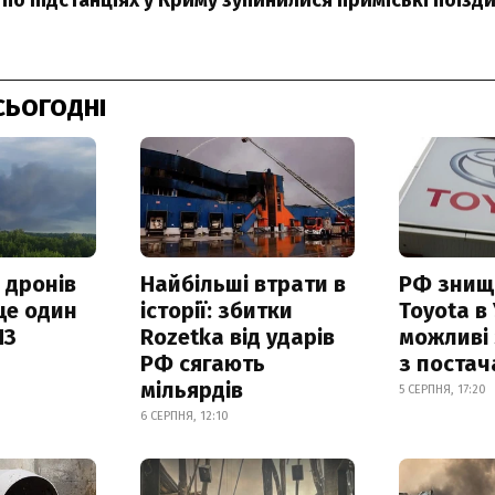
СЬОГОДНІ
 дронів
Найбільші втрати в
РФ знищ
ще один
історії: збитки
Toyota в 
ПЗ
Rozetka від ударів
можливі
РФ сягають
з поста
мільярдів
5 СЕРПНЯ, 17:20
6 СЕРПНЯ, 12:10