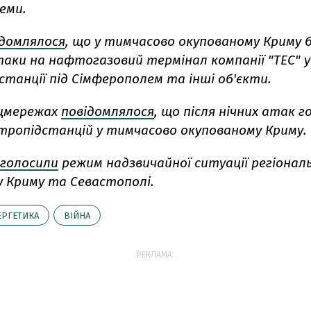
еми.
ідомлялося
, що у тимчасово окупованому Криму 
таки на нафтогазовий термінал компанії "ТЕС" у 
танції під Сімферополем та інші об'єкти.
оцмережах
повідомлялося
, що після нічних атак 
ктропідстанцій у тимчасово окупованому Криму.
голосили
режим надзвичайної ситуації регіонал
у Криму та Севастополі.
ЕРГЕТИКА
ВІЙНА
РЕКЛАМА: