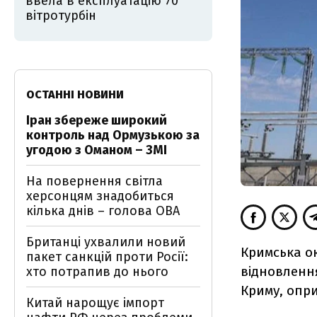
ввела в експлуатацію 70
вітротурбін
ОСТАННІ НОВИНИ
Іран збереже широкий
контроль над Ормузькою за
угодою з Оманом – ЗМІ
На повернення світла
херсонцям знадобиться
кілька днів – голова ОВА
Британці ухвалили новий
Кримська ок
пакет санкцій проти Росії:
відновленн
хто потрапив до нього
Криму, опр
Китай нарощує імпорт