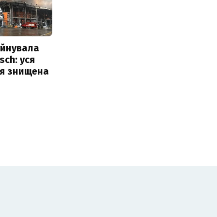
уйнувала
sch: уся
ія знищена