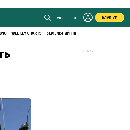
КЛУБ УП
УКР
РОС
В'Ю
WEEKLY CHARTS
ЗЕМЕЛЬНИЙ ГІД
ть
РЕКЛАМА: