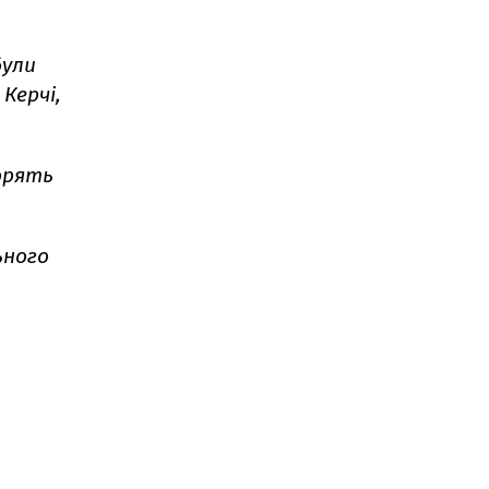
були
Керчі,
горять
ьного