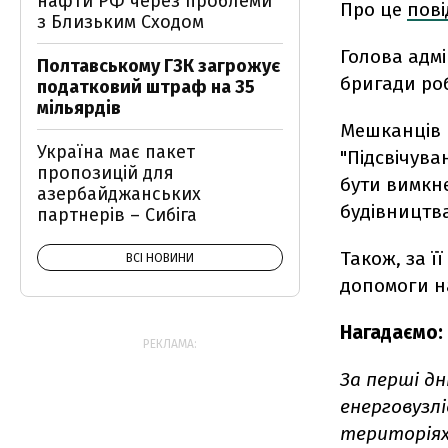
нафти РФ через проблеми
Про це
пов
з Близьким Сходом
Голова адмі
Полтавському ГЗК загрожує
бригади ро
податковий штраф на 35
мільярдів
Мешканців 
Україна має пакет
"Підсвічува
пропозицій для
бути вимкне
азербайджанських
будівництва
партнерів – Сибіга
Також, за ї
ВСІ НОВИНИ
допомоги н
Нагадаємо:
РЕКЛАМА:
За перші дн
енерговузлі
територіях