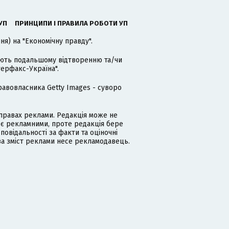
УП
ПРИНЦИПИ І ПРАВИЛА РОБОТИ УП
я) на "Економічну правду".
гають подальшому відтворенню та/чи
терфакс-Україна".
равовласника Getty Images - суворо
равах реклами. Редакція може не
 є рекламними, проте редакція бере
дповідальності за факти та оціночні
за зміст реклами несе рекламодавець.