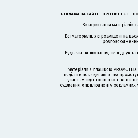
РЕКЛАМА НА САЙТІ
ПРО ПРОЄКТ
ПО
Використання матеріалів с
Всі матеріали, які розміщені на цьо
розповсюдженню в
Будь-яке копіювання, передрук та 
Матеріали з плашкою PROMOTED, 
поділяти погляди, які в них промо
участь у підготовці цього контенту
судження, оприлюднені у рекламних м