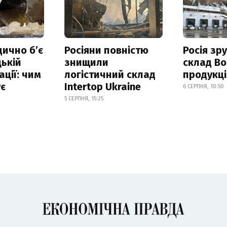
дично б’є
Росіяни повністю
Росія зр
ькій
знищили
склад Bo
ації: чим
логістичний склад
продукц
ує
Intertop Ukraine
6 СЕРПНЯ, 10:50
5 СЕРПНЯ, 15:25