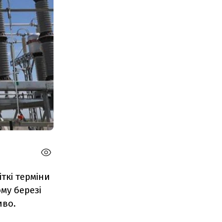
ткі терміни
му березі
иво.