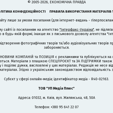
© 2005-2026, ЕКОНОМІЧНА ПРАВДА
ЛІТИКА КОНФІДЕНЦІЙНОСТІ
ПРАВИЛА ВИКОРИСТАННЯ МАТЕРІАЛІВ 
айту лише за умови посилання (для інтернет-видань - гіперпосиланн
му сайті із посиланням на агентство
"Інтерфакс-Україна"
, не підля
 будь-якій формі, інакше як з письмового дозволу агентства "Ін
відтворення фотографічних творів та/або аудіовізуальних творів п
забороняється.
НОВИНИ КОМПАНІЙ та ПОЗИЦІЯ є рекламними та публікуються на п
туються. Матеріали з плашкою СПЕЦПРОЄКТ та ЗА ПІДТРИМКИ також
 і поділяє думки, висловлені у цих матеріалах. Редакція не несе ві
атеріалах. Згідно з українським законодавством відповідальність 
Cубєкт у сфері онлайн-медіа; ідентифікатор медіа - R40-02163.
ТОВ "УП Медіа Плюс"
Адреса: 01032, м. Київ, вул. Жилянська, 48, 50А
Телефон: +380 95 641 22 07