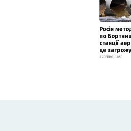
Росія мето
по Бортниц
станції аер
це загрож
5 СЕРПНЯ, 13:50