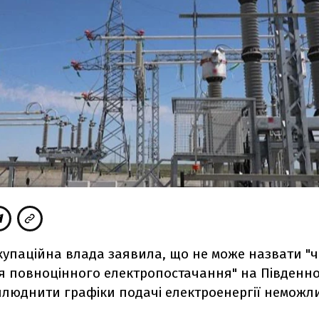
упаційна влада заявила, що не може назвати "чі
я повноцінного електропостачання" на Південно
илюднити графіки подачі електроенергії неможл