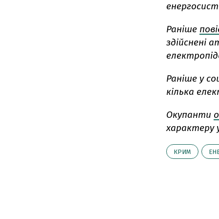
енергосист
Раніше
пов
здійснені а
електропідс
Раніше у с
кілька еле
Окупанти
о
характеру 
КРИМ
ЕН