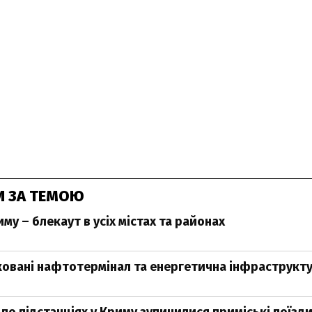
И ЗА ТЕМОЮ
иму – блекаут в усіх містах та районах
ковані нафтотермінал та енергетична інфраструкту
 по підстанціях у Криму зупинилися приміські поїзд