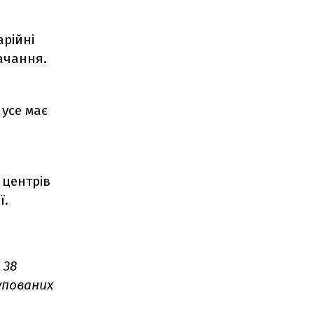
арійні
ачання.
 усе має
і
 центрів
ї.
38
упованих