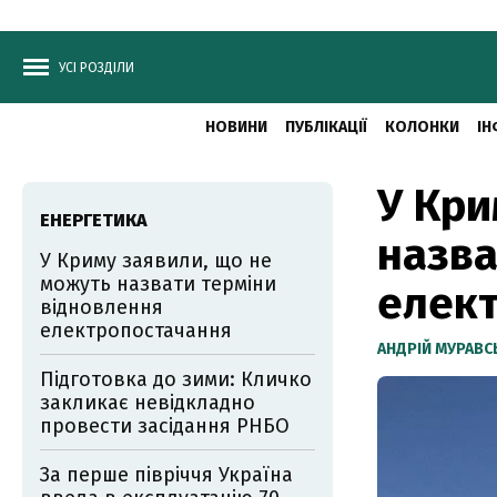
УСІ РОЗДІЛИ
НОВИНИ
ПУБЛІКАЦІЇ
КОЛОНКИ
ІН
У Кри
ЕНЕРГЕТИКА
назва
У Криму заявили, що не
можуть назвати терміни
елек
відновлення
електропостачання
АНДРІЙ МУРАВ
Підготовка до зими: Кличко
закликає невідкладно
провести засідання РНБО
За перше півріччя Україна