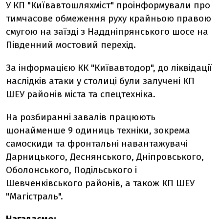
У КП "Київавтошляхміст" проінформували про
тимчасове обмеження руху крайньою правою
смугою на заїзді з Наддніпрянського шосе на
Південний мостовий перехід.
За інформацією КК "Київавтодор", до ліквідації
наслідків атаки у столиці були залучені КП
ШЕУ районів міста та спецтехніка.
На розбиранні завалів працюють
щонайменше 9 одиниць техніки, зокрема
самоскиди та фронтальні навантажувачі
Дарницького, Деснянського, Дніпровського,
Оболонського, Подільського і
Шевченківського районів, а також КП ШЕУ
"Магістраль".