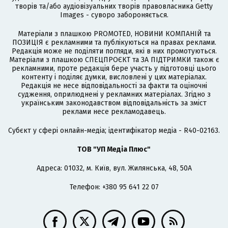
творів та/або аудіовізуальних творів правовласника Getty
Images - суворо забороняється.
Матеріали з плашкою PROMOTED, НОВИНИ КОМПАНІЙ та
ПОЗИЦІЯ є рекламними та публікуються на правах реклами.
Редакція може не поділяти погляди, які в них промотуються.
Матеріали з плашкою СПЕЦПРОЄКТ та ЗА ПІДТРИМКИ також є
рекламними, проте редакція бере участь у підготовці цього
контенту і поділяє думки, висловлені у цих матеріалах.
Редакція не несе відповідальності за факти та оціночні
судження, оприлюднені у рекламних матеріалах. Згідно з
українським законодавством відповідальність за зміст
реклами несе рекламодавець.
Cубєкт у сфері онлайн-медіа; ідентифікатор медіа - R40-02163.
ТОВ "УП Медіа Плюс"
Адреса: 01032, м. Київ, вул. Жилянська, 48, 50А
Телефон: +380 95 641 22 07