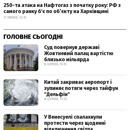
250-та атака на Нафтогаз з початку року: РФ з
самого ранку б'є по об’єкту на Харківщині
17 ЛИПНЯ, 12:15
ГОЛОВНЕ СЬОГОДНІ
Суд повернув державі
Жовтневий палац вартістю
близько мільярда
8 СЕРПНЯ, 15:15
Китай закриває аеропорт і
зупиняє потяги через тайфун
"Дельфін"
8 СЕРПНЯ, 17:10
У Венесуелі спалахнули
протести через щоденні
відключення світла