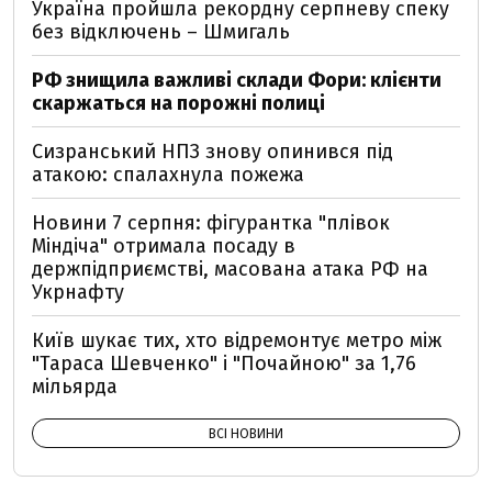
Україна пройшла рекордну серпневу спеку
без відключень – Шмигаль
РФ знищила важливі склади Фори: клієнти
скаржаться на порожні полиці
Сизранський НПЗ знову опинився під
атакою: спалахнула пожежа
Новини 7 серпня: фігурантка "плівок
Міндіча" отримала посаду в
держпідприємстві, масована атака РФ на
Укрнафту
Київ шукає тих, хто відремонтує метро між
"Тараса Шевченко" і "Почайною" за 1,76
мільярда
ВСІ НОВИНИ