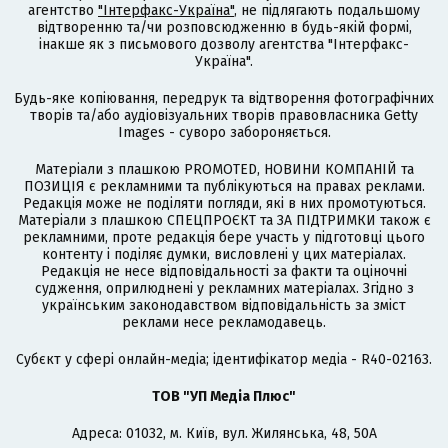
агентство
"Інтерфакс-Україна"
, не підлягають подальшому
відтворенню та/чи розповсюдженню в будь-якій формі,
інакше як з письмового дозволу агентства "Інтерфакс-
Україна".
Будь-яке копіювання, передрук та відтворення фотографічних
творів та/або аудіовізуальних творів правовласника Getty
Images - суворо забороняється.
Матеріали з плашкою PROMOTED, НОВИНИ КОМПАНІЙ та
ПОЗИЦІЯ є рекламними та публікуються на правах реклами.
Редакція може не поділяти погляди, які в них промотуються.
Матеріали з плашкою СПЕЦПРОЄКТ та ЗА ПІДТРИМКИ також є
рекламними, проте редакція бере участь у підготовці цього
контенту і поділяє думки, висловлені у цих матеріалах.
Редакція не несе відповідальності за факти та оціночні
судження, оприлюднені у рекламних матеріалах. Згідно з
українським законодавством відповідальність за зміст
реклами несе рекламодавець.
Cубєкт у сфері онлайн-медіа; ідентифікатор медіа - R40-02163.
ТОВ "УП Медіа Плюс"
Адреса: 01032, м. Київ, вул. Жилянська, 48, 50А