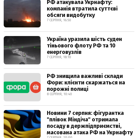
РФ атакувала Укрнафту:
компанія втратила суттєві
обсяги видобутку
7 СЕРПНЯ, 16:50
Україна уразила шість суден
тіньового флоту РФ та 10
енерговузлів
7 СЕРПНЯ, 18:10
РФ знищила важливі склади
Фори: клієнти скаржаться на
порожні полиці
8 СЕРПНЯ, 10:40
Новини 7 серпня: фігурантка
"плівок Міндіча" отримала
посаду в держпідприємстві,
масована атака РФ на Укрнафту
7 СЕРПНЯ, 20:00