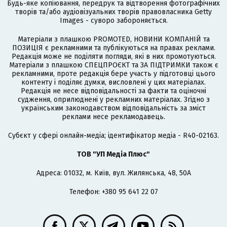
Будь-яке копіювання, передрук та відтворення фотографічних
творів та/або аудіовізуальних творів правовласника Getty
Images - суворо забороняється.
Матеріали з плашкою PROMOTED, НОВИНИ КОМПАНІЙ та
ПОЗИЦІЯ є рекламними та публікуються на правах реклами.
Редакція може не поділяти погляди, які в них промотуються.
Матеріали з плашкою СПЕЦПРОЄКТ та ЗА ПІДТРИМКИ також є
рекламними, проте редакція бере участь у підготовці цього
контенту і поділяє думки, висловлені у цих матеріалах.
Редакція не несе відповідальності за факти та оціночні
судження, оприлюднені у рекламних матеріалах. Згідно з
українським законодавством відповідальність за зміст
реклами несе рекламодавець.
Cубєкт у сфері онлайн-медіа; ідентифікатор медіа - R40-02163.
ТОВ "УП Медіа Плюс"
Адреса: 01032, м. Київ, вул. Жилянська, 48, 50А
Телефон: +380 95 641 22 07