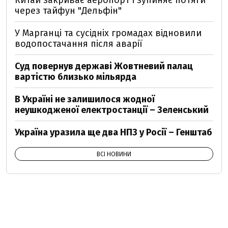
Китай закриває аеропорт і зупиняє потяги
через тайфун "Дельфін"
У Марганці та сусідніх громадах відновили
водопостачання після аварії
Суд повернув державі Жовтневий палац
вартістю близько мільярда
В Україні не залишилося жодної
неушкодженої електростанції – Зеленський
Україна уразила ще два НПЗ у Росії – Генштаб
ВСІ НОВИНИ