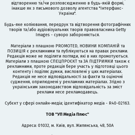
відтворенню та/чи розповсюдженню в будь-якій формі,
інакше як з письмового дозволу агентства "Інтерфакс-
Україна".
Будь-яке копіювання, передрук та відтворення фотографічних
творів та/або аудіовізуальних творів правовласника Getty
Images - суворо забороняється.
Матеріали з плашкою PROMOTED, НОВИНИ КОМПАНІЙ та
ПОЗИЦІЯ є рекламними та публікуються на правах реклами.
Редакція може не поділяти погляди, які в них промотуються.
Матеріали з плашкою СПЕЦПРОЄКТ та ЗА ПІДТРИМКИ також є
рекламними, проте редакція бере участь у підготовці цього
контенту і поділяє думки, висловлені у цих матеріалах.
Редакція не несе відповідальності за факти та оціночні
судження, оприлюднені у рекламних матеріалах. Згідно з
українським законодавством відповідальність за зміст
реклами несе рекламодавець.
Cубєкт у сфері онлайн-медіа; ідентифікатор медіа - R40-02163.
ТОВ "УП Медіа Плюс"
Адреса: 01032, м. Київ, вул. Жилянська, 48, 50А