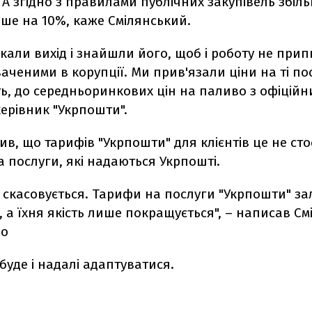
. А згідно з правилами публічних закупівель збіл
ше на 10%, каже Смілянський.
кали вихід і знайшли його, щоб і роботу не припи
аченими в корупції. Ми прив'язали ціни на ті пос
, до середньоринкових цін на паливо з офіційн
ерівник "Укрпошти".
ив, що тарифів "Укрпошти" для клієнтів це не сто
а послуги, які надаються Укрпошті.
а скасовується. Тарифи на послуги "Укрпошти" з
 а їхня якість лише покращується", – написав См
що
буде і надалі адаптуватися.