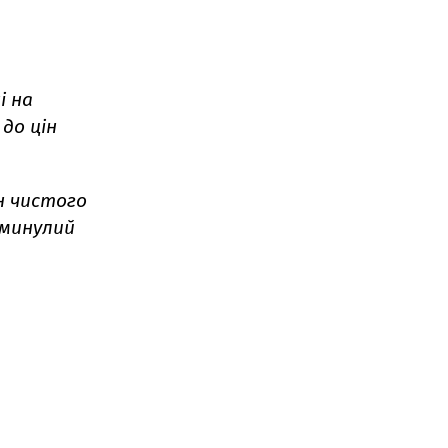
і на
 до цін
н чистого
 минулий