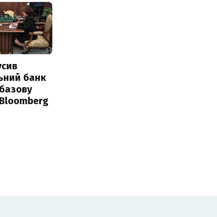
усив
ьний банк
 базову
 Bloomberg