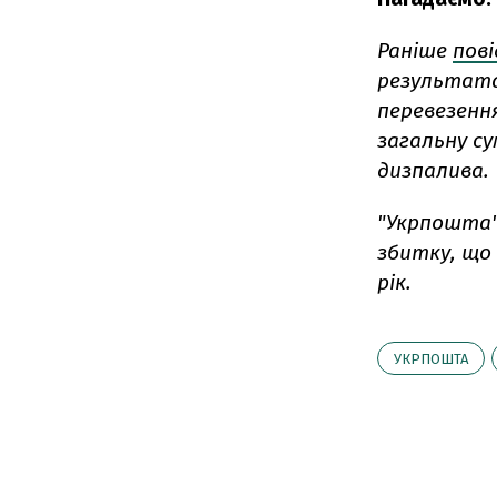
Раніше
пов
результата
перевезенн
загальну су
дизпалива.
"Укрпошта" 
збитку, що 
рік.
УКРПОШТА