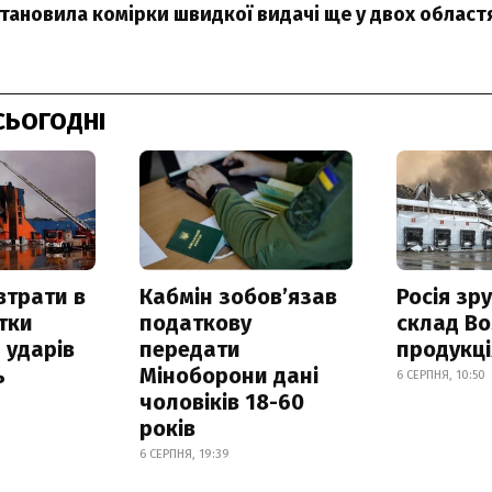
тановила комірки швидкої видачі ще у двох област
СЬОГОДНІ
втрати в
Кабмін зобовʼязав
Росія зр
итки
податкову
склад Bo
 ударів
передати
продукц
ь
Міноборони дані
6 СЕРПНЯ, 10:50
чоловіків 18-60
років
6 СЕРПНЯ, 19:39