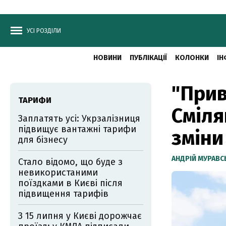
УСІ РОЗДІЛИ
НОВИНИ
ПУБЛІКАЦІЇ
КОЛОНКИ
ІН
"Прив
ТАРИФИ
Сміля
Заплатять усі: Укрзалізниця
підвищує вантажні тарифи
зміни
для бізнесу
АНДРІЙ МУРАВ
Стало відомо, що буде з
невикористаними
поїздками в Києві після
підвищення тарифів
З 15 липня у Києві дорожчає