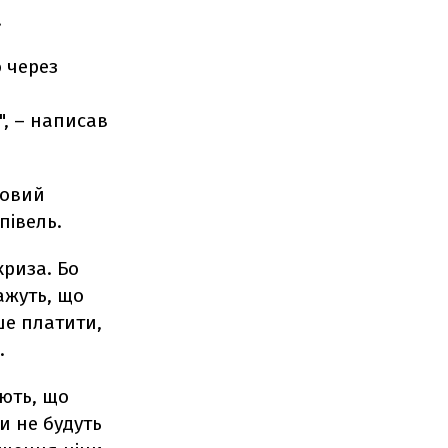
.
 через
", – написав
товий
півель.
криза. Бо
ажуть, що
ше платити,
.
яють, що
и не будуть