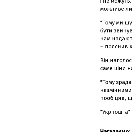
і не можуть
можливе ли
"Тому ми шу
бути звинув
нам надають
– пояснив к
Він наголос
саме ціни н
"Тому зрад
незмінними,
пообіцяв, 
"Укрпошта" 
Нагадаємо: