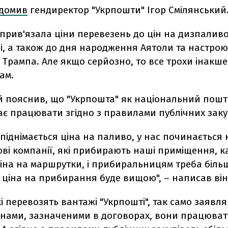
ідомив
гендиректор "Укрпошти" Ігор Смілянський
прив'язала ціни перевезень до цін на дизпаливо
ні, а також до дня народження Аятоли та настрою
Трампа. Але якщо серйозно, то все трохи інакше
ам.
й пояснив, що "Укрпошта" як національний пош
є працювати згідно з правилами публічних заку
 піднімається ціна на паливо, у нас починається 
ві компанії, які прибирають наші приміщення, к
ціна на маршрутки, і прибиральницям треба біль
о ціна на прибирання буде вищою", – написав він
кі перевозять вантажі "Укрпошті", так само заявл
цінами, зазначеними в договорах, вони працюват