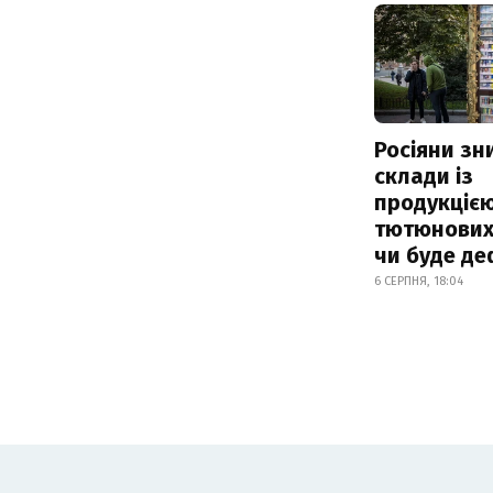
Росіяни з
склади із
продукцією
тютюнових 
чи буде де
6 СЕРПНЯ, 18:04