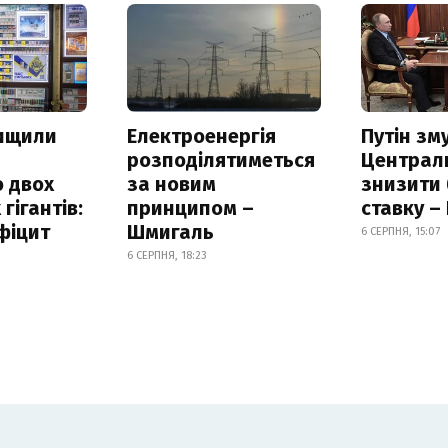
нищили
Електроенергія
Путін зм
розподілятиметься
Централ
 двох
за новим
знизити
гігантів:
принципом –
ставку –
фіцит
Шмигаль
6 СЕРПНЯ, 15:07
6 СЕРПНЯ, 18:23