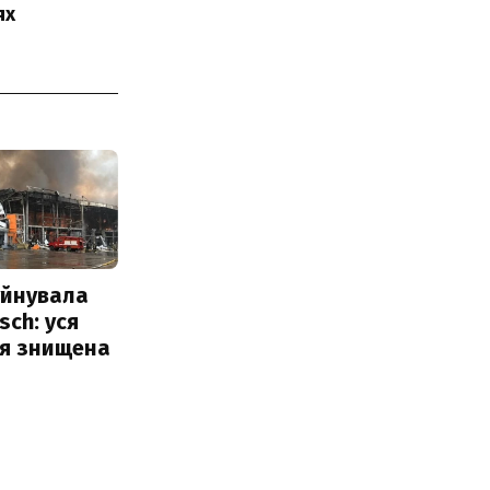
ях
уйнувала
sch: уся
ія знищена