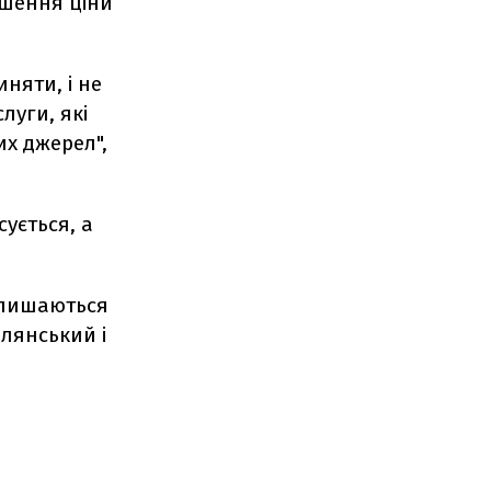
ьшення ціни
няти, і не
луги, які
их джерел",
сується, а
алишаються
ілянський і