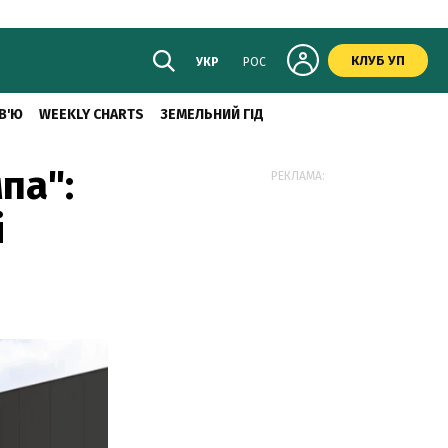
КЛУБ УП
УКР
РОС
В'Ю
WEEKLY CHARTS
ЗЕМЕЛЬНИЙ ГІД
па":
РЕКЛАМА:
і