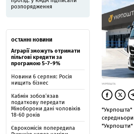
проїзд: у КМДА підписали
розпорядження
ОСТАННІ НОВИНИ
Аграрії зможуть отримати
пільгові кредити за
програмою 5-7-9%
Новини 6 серпня: Росія
нищить бізнес
УКРПОШТА
Кабмін зобовʼязав
податкову передати
Міноборони дані чоловіків
"Укрпошта" 
18-60 років
середньорин
"Укрпошти" 
Єврокомісія попередила