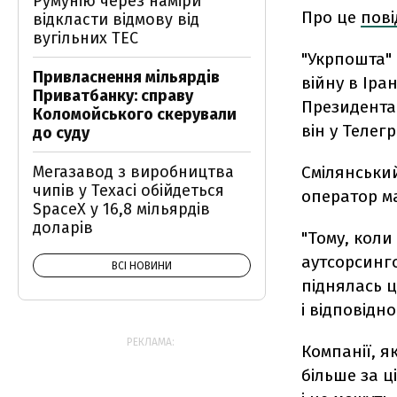
Румунію через наміри
Про це
пов
відкласти відмову від
вугільних ТЕС
"Укрпошта" 
Привласнення мільярдів
війну в Іра
Приватбанку: справу
Президента 
Коломойського скерували
він у Телегр
до суду
Смілянськи
Мегазавод з виробництва
чипів у Техасі обійдеться
оператор ма
SpaceX у 16,8 мільярдів
доларів
"Тому, коли
аутсорсинго
ВСІ НОВИНИ
піднялась 
і відповідн
РЕКЛАМА:
Компанії, я
більше за 