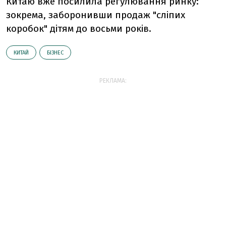
Китаю вже посилила регулювання ринку:
зокрема, заборонивши продаж "сліпих
коробок" дітям до восьми років.
КИТАЙ
БІЗНЕС
РЕКЛАМА: