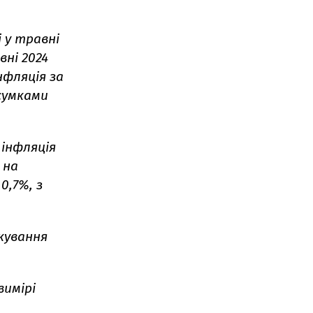
 у травні
вні 2024
нфляція за
дсумками
 інфляція
 на
0,7%, з
ікування
вимірі