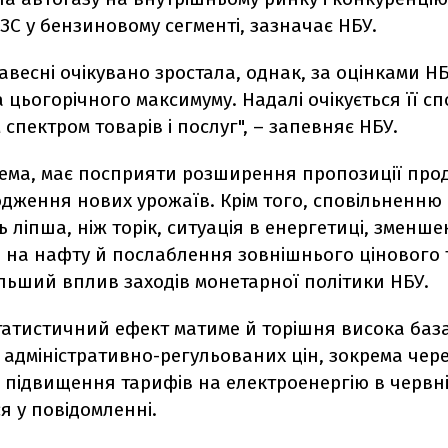
С у бензиновому сегменті, зазначає НБУ.
авесні очікувано зростала, однак, за оцінками НБ
 цьогорічного максимуму. Надалі очікується її с
спектром товарів і послуг", – запевняє НБУ.
рема, має посприяти розширення пропозиції про
одження нових урожаїв. Крім того, сповільненню 
 ліпша, ніж торік, ситуація в енергетиці, зменш
н на нафту й послаблення зовнішнього цінового т
льший вплив заходів монетарної політики НБУ.
татистичний ефект матиме й торішня висока баз
адміністративно-регульованих цін, зокрема чер
підвищення тарифів на електроенергію в червні 
я у повідомленні.