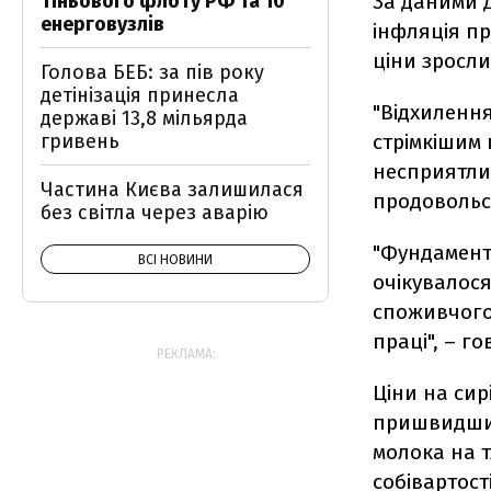
За даними Д
тіньового флоту РФ та 10
енерговузлів
інфляція пр
ціни зросли
Голова БЕБ: за пів року
детінізація принесла
"Відхилення
державі 13,8 мільярда
стрімкішим
гривень
несприятли
Частина Києва залишилася
продовольст
без світла через аварію
"Фундамент
ВСІ НОВИНИ
очікувалося
споживчого 
праці", – г
РЕКЛАМА:
Ціни на сир
пришвидшил
молока на т
собівартост