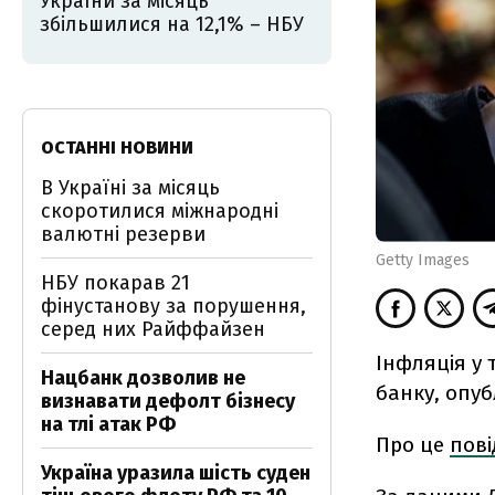
України за місяць
збільшилися на 12,1% – НБУ
ОСТАННІ НОВИНИ
В Україні за місяць
скоротилися міжнародні
валютні резерви
Getty Images
НБУ покарав 21
фінустанову за порушення,
серед них Райффайзен
Інфляція у
Нацбанк дозволив не
банку, опуб
визнавати дефолт бізнесу
на тлі атак РФ
Про це
пов
Україна уразила шість суден