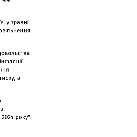
У, у травні
повільнення
довольства
інфляції
ення
иску, а
а
ез
2024 року",