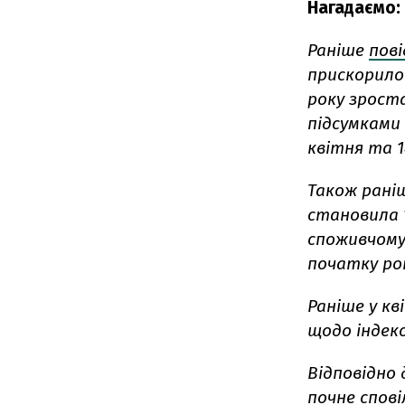
Нагадаємо:
Раніше
пов
прискорилос
року зроста
підсумками 
квітня та 1
Також рані
становила 1
споживчому 
початку рок
Раніше у кв
щодо індексу
Відповідно 
почне спові