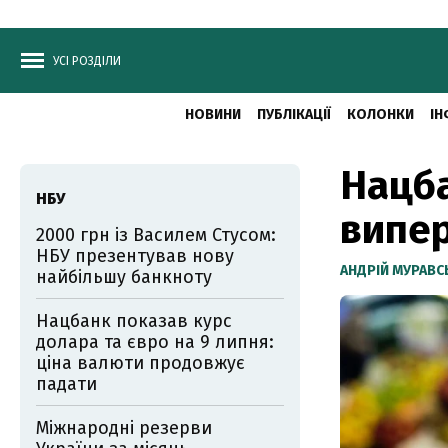
УСІ РОЗДІЛИ
НОВИНИ
ПУБЛІКАЦІЇ
КОЛОНКИ
ІН
Нацба
НБУ
випер
2000 грн із Василем Стусом:
НБУ презентував нову
АНДРІЙ МУРАВ
найбільшу банкноту
Нацбанк показав курс
долара та євро на 9 липня:
ціна валюти продовжує
падати
Міжнародні резерви