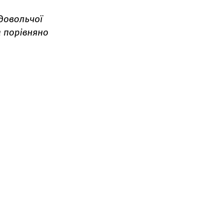
довольчої
а порівняно