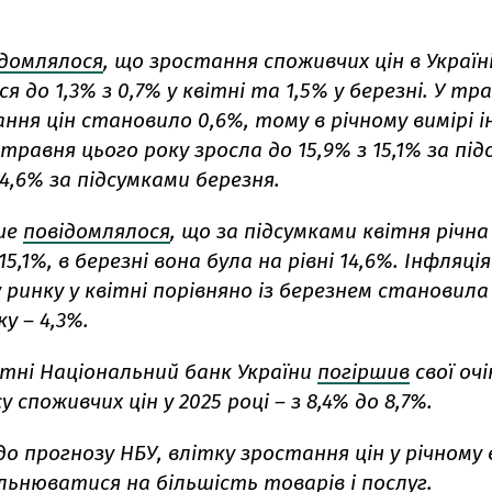
ідомлялося
, що
зростання споживчих цін в Україні
я до 1,3% з 0,7% у квітні та 1,5% у березні. У тра
ння цін становило 0,6%, тому в річному вимірі і
травня цього року зросла до 15,9% з 15,1% за пі
4,6% за підсумками березня.
ше
повідомлялося
, що
за підсумками квітня річна
5,1%, в березні вона була на рівні 14,6%. Інфляція
ринку у квітні порівняно із березнем становила 
у – 4,3%.
ітні Національний банк України
погіршив
свої оч
 споживчих цін у 2025 році – з 8,4% до 8,7%.
до прогнозу НБУ, влітку зростання цін у річному 
льнюватися на більшість товарів і послуг.