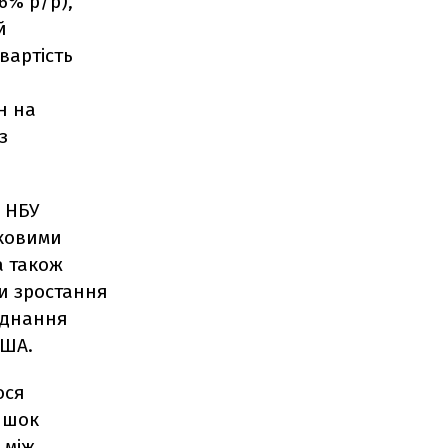
6% р/р),
й
вартість
н на
з
 НБУ
ковими
а також
и зростання
аднання
США.
ося
ишок
 між