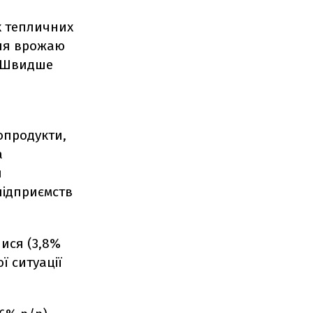
их тепличних
ння врожаю
. Швидше
опродукти,
а
я
підприємств
ися (3,8%
ї ситуації