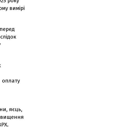
25 року
ому вимірі
перед
слідок
у
ж
й оплату
и, яєць,
ідвищення
ВРХ.