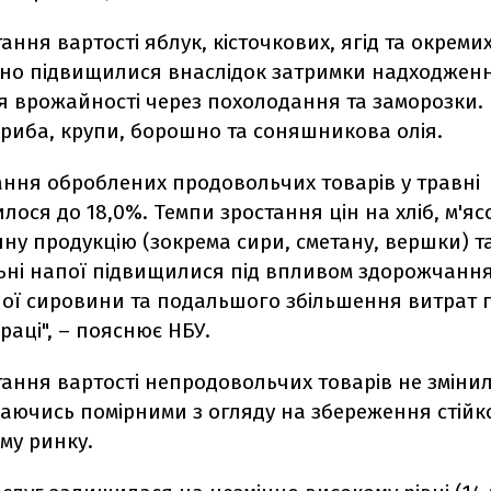
ання вартості яблук, кісточкових, ягід та окрем
чно підвищилися внаслідок затримки надходже
я врожайності через похолодання та заморозки
риба, крупи, борошно та соняшникова олія.
ння оброблених продовольчих товарів у травні
ся до 18,0%. Темпи зростання цін на хліб, м'яс
ну продукцію (зокрема сири, сметану, вершки) т
ьні напої підвищилися під впливом здорожчанн
ої сировини та подальшого збільшення витрат 
раці", – пояснює НБУ.
ання вартості непродовольчих товарів не змінил
аючись помірними з огляду на збереження стійко
му ринку.