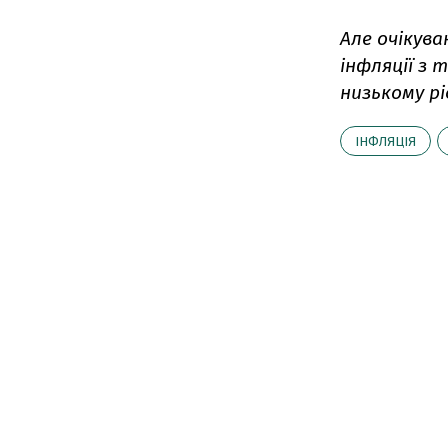
Але очікув
інфляції з 
низькому рі
ІНФЛЯЦІЯ