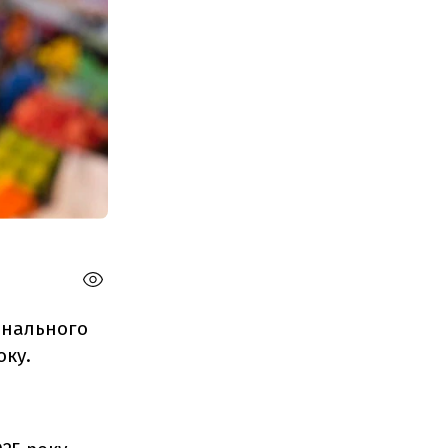
онального
оку.