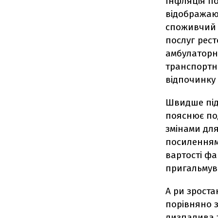
Інфляція по
відображаю
споживчий 
послуг рест
амбулаторни
транспортні
відпочинку 
Швидше під
пояснює по
змінами для
посиленням
вартості фа
пригальмува
А ри зроста
порівняно з
дизпалива т