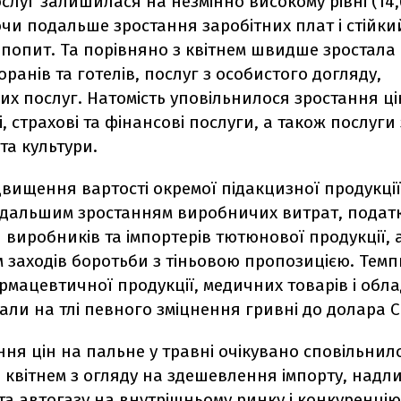
слуг залишилася на незмінно високому рівні (14,
чи подальше зростання заробітних плат і стійки
попит. Та порівняно з квітнем швидше зростала 
оранів та готелів, послуг з особистого догляду,
х послуг. Натомість уповільнилося зростання ці
, страхові та фінансові послуги, а також послуги 
та культури.
вищення вартості окремої підакцизної продукції
дальшим зростанням виробничих витрат, подат
 виробників та імпортерів тютюнової продукції, 
 заходів боротьби з тіньовою пропозицією. Темп
рмацевтичної продукції, медичних товарів і обл
ли на тлі певного зміцнення гривні до долара 
ння цін на пальне у травні очікувано сповільнил
 квітнем з огляду на здешевлення імпорту, надл
а автогазу на внутрішньому ринку і конкуренцію