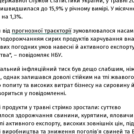
ержавної служби статистики України, у травні 20
ишвидшилася до 15,9% у річному вимірі. У місячн
 на 1,3%.
 від
прогнозної траєкторії
зумовлювалося насам
 подорожчанням сирих продуктів харчування вна
вих погодних умов навесні й активного експорт
ва", – повідомляє НБУ.
альний інфляційний тиск був дещо слабшим, ні
, однак залишався доволі стійким на тлі жвавого
попиту та високих витрат бізнесу на сировину 
овориться у повідомленні.
і продукти у травні стрімко зростали: суттєво
ося здорожчання свинини, курятини, яловичин
лі активного експорту, високих зовнішніх цін, п
і виробництва та зниження поголів’я свиней та 