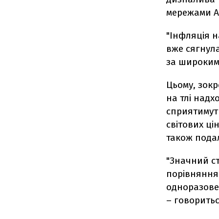
мережами АЗ
"Інфляція н
вже сягнула
за широким 
Цьому, зок
на тлі надх
сприятимуть
світових ці
також пода
"Значний с
порівняння 
одноразове 
– говоритьс