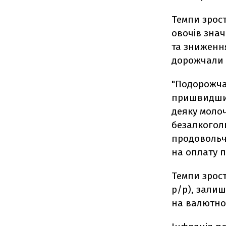
Темпи зрост
овочів зна
та зниженн
дорожчали 
"Подорожча
пришвидшило
деяку молоч
безалкогол
продовольч
на оплату п
Темпи зрост
р/р), залиш
на валютно