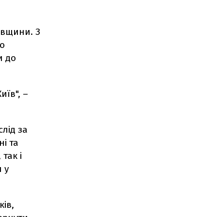
ївщини. З
во
и до
иїв", –
лід за
і та
так і
 у
ів,