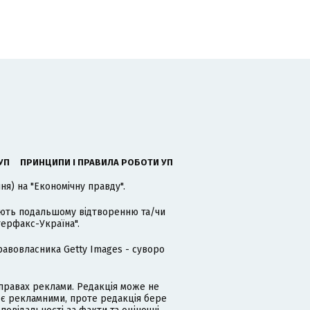
УП
ПРИНЦИПИ І ПРАВИЛА РОБОТИ УП
я) на "Економічну правду".
гають подальшому відтворенню та/чи
терфакс-Україна".
равовласника Getty Images - суворо
равах реклами. Редакція може не
 є рекламними, проте редакція бере