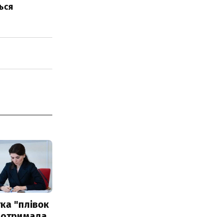
ься
ка "плівок
 отримала