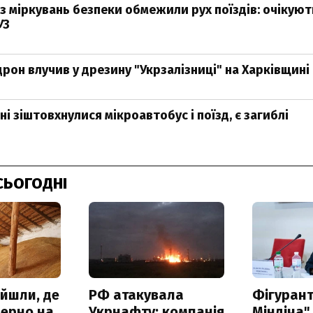
 з міркувань безпеки обмежили рух поїздів: очікуют
УЗ
дрон влучив у дрезину "Укрзалізниці" на Харківщині
і зіштовхнулися мікроавтобус і поїзд, є загиблі
СЬОГОДНІ
айшли, де
РФ атакувала
Фігурант
зерно на
Укрнафту: компанія
Міндіча"