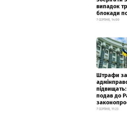
випадок т
блокади по
7 СЕРПНЯ, 14:00
Штрафи з
адмінправ
підвищать:
подав до Р
законопро
7 СЕРПНЯ, 11:23