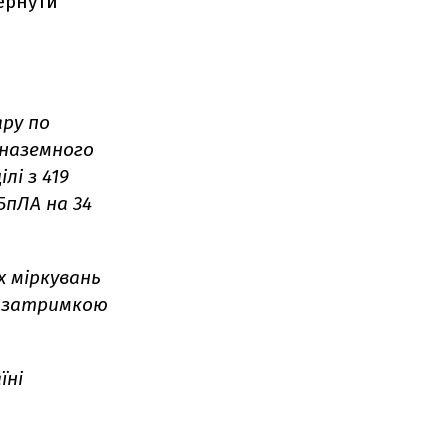
вернути
ру по
 наземного
лі з 419
БпЛА на 34
х міркувань
із затримкою
їні