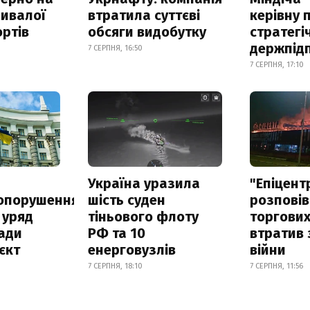
ривалої
втратила суттєві
керівну 
ртів
обсяги видобутку
стратегі
держпід
7 СЕРПНЯ, 16:50
7 СЕРПНЯ, 17:10
а
Україна уразила
"Епіцент
опорушення
шість суден
розповів
 уряд
тіньового флоту
торгових
ади
РФ та 10
втратив 
єкт
енерговузлів
війни
7 СЕРПНЯ, 18:10
7 СЕРПНЯ, 11:56