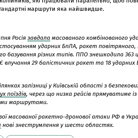
, колійників, які працювали паралельно, щоб по
стандартні маршрути яка найшвидше.
ипня Росія
завдала
масованого комбінованого уда
застосуванням ударних БпЛА, ракет повітряного,
о базування різних типів. ППО знешкодила 363 ці
Є влучання 29 балістичних ракет та 18 ударних 
ілянках залізниці у Київській області з безпекови
х поїздів
, через що низка рейсів прямуватиме 
ими маршрутами.
вої масованої ракетно-дронової атаки РФ в Укра
и
нові знеструмлення у шести областях.