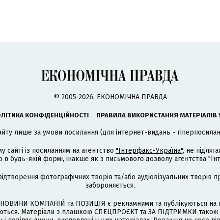
© 2005-2026, ЕКОНОМІЧНА ПРАВДА
ЛІТИКА КОНФІДЕНЦІЙНОСТІ
ПРАВИЛА ВИКОРИСТАННЯ МАТЕРІАЛІВ 
айту лише за умови посилання (для інтернет-видань - гіперпосиланн
му сайті із посиланням на агентство
"Інтерфакс-Україна"
, не підля
 будь-якій формі, інакше як з письмового дозволу агентства "Ін
відтворення фотографічних творів та/або аудіовізуальних творів п
забороняється.
НОВИНИ КОМПАНІЙ та ПОЗИЦІЯ є рекламними та публікуються на п
туються. Матеріали з плашкою СПЕЦПРОЄКТ та ЗА ПІДТРИМКИ також