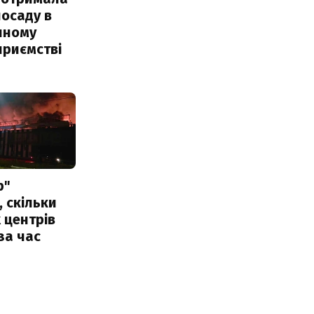
посаду в
чному
приємстві
р"
, скільки
 центрів
за час