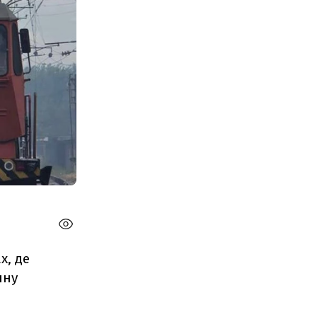
х, де
чну