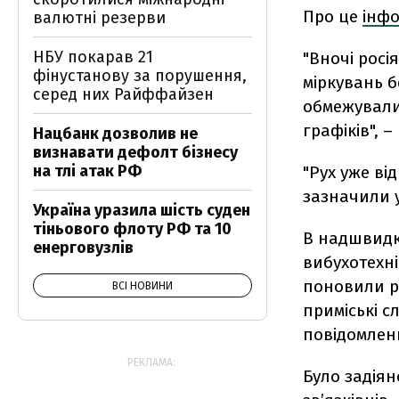
Про це
інф
валютні резерви
НБУ покарав 21
"Вночі росі
фінустанову за порушення,
міркувань б
серед них Райффайзен
обмежували,
графіків", 
Нацбанк дозволив не
визнавати дефолт бізнесу
на тлі атак РФ
"Рух уже ві
зазначили у
Україна уразила шість суден
тіньового флоту РФ та 10
В надшвидкі
енерговузлів
вибухотехні
поновили ру
ВСІ НОВИНИ
приміські с
повідомленн
РЕКЛАМА:
Було задіян