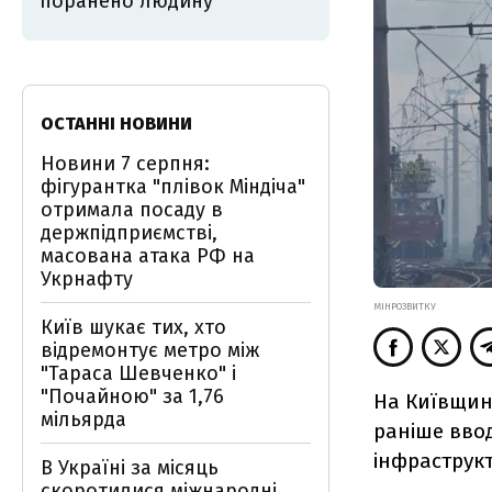
поранено людину
ОСТАННІ НОВИНИ
Новини 7 серпня:
фігурантка "плівок Міндіча"
отримала посаду в
держпідприємстві,
масована атака РФ на
Укрнафту
МІНРОЗВИТКУ
Київ шукає тих, хто
відремонтує метро між
"Тараса Шевченко" і
"Почайною" за 1,76
На Київщині
мільярда
раніше вво
інфраструкт
В Україні за місяць
скоротилися міжнародні