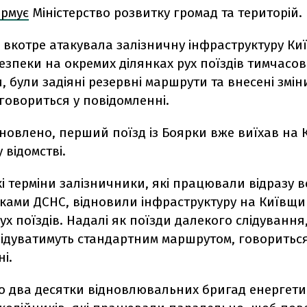
ормує
Міністерство розвитку громад та територій.
я вкотре атакувала залізничну інфраструктуру Ки
езпеки на окремих ділянках рух поїздів тимчасо
 були задіяні резервні маршрути та внесені змін
– говориться у повідомленні.
дновлено, перший поїзд із Боярки вже виїхав на К
 відомстві.
 терміни залізничники, які працювали відразу вс
ками ДСНС, відновили інфраструктуру на Київщин
х поїздів. Надалі як поїзди далекого слідування, 
лідуватимуть стандартним маршрутом, говориться
і.
о два десятки відновлювальних бригад енергетик