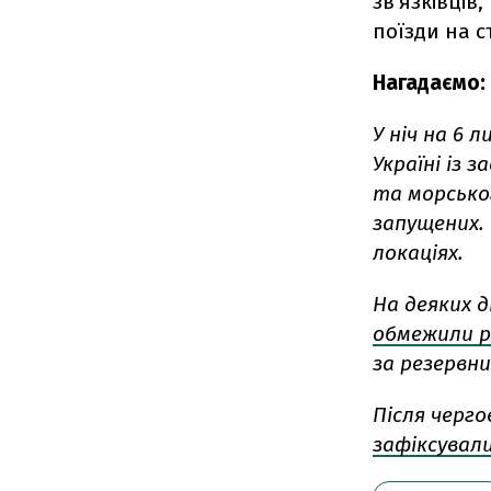
звʼязківців
поїзди на 
Нагадаємо:
У ніч на 6 л
Україні із 
та морськог
запущених. 
локаціях.
На деяких д
обмежили ру
за резервн
Після черго
зафіксувал