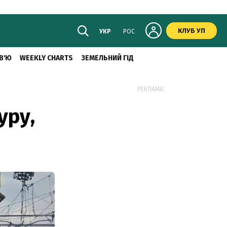
КЛУБ УП
УКР
РОС
В'Ю
WEEKLY CHARTS
ЗЕМЕЛЬНИЙ ГІД
РЕКЛАМА:
уру,