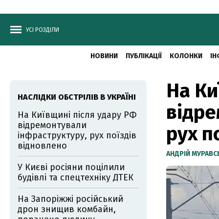
УСІ РОЗДІЛИ
НОВИНИ
ПУБЛІКАЦІЇ
КОЛОНКИ
ІН
На Ки
НАСЛІДКИ ОБСТРІЛІВ В УКРАЇНІ
відре
На Київщині після удару РФ
відремонтували
рух п
інфраструктуру, рух поїздів
відновлено
АНДРІЙ МУРАВ
У Києві росіяни поцілили
будівлі та спецтехніку ДТЕК
На Запоріжжі російський
дрон знищив комбайн,