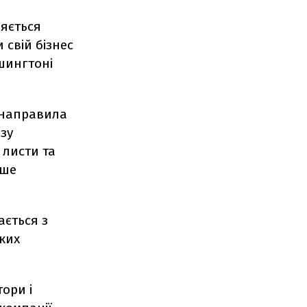
ляється
 свій бізнес
ашингтоні
 направила
зу
 листи та
ише
ається з
яких
тори і