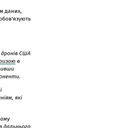
м даних,
зобов'язують
 дронів США
кризою
в
онивши
оненти.
і
ніям, які
раму
в дальнього