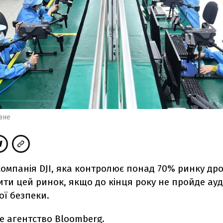
вне
омпанія DJI, яка контролює понад 70% ринку дро
ти цей ринок, якщо до кінця року не пройде ау
ої безпеки.
е
агентство Bloomberg.