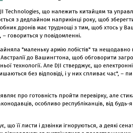
JI Technologies, що належить китайцям та управ
ється з дедлайном наприкінці року, щоб зберегти
робник дронів має труднощі з тим, щоб хтось у В
, – говориться у повідомленні.
найняла "маленьку армію лобістів" та нещодавно
 Австралії до Вашингтона, щоб обговорити загро
ньої технології. Але DJI стверджує, що електронні
ишаються без відповіді, і у них спливає час", – п
являє про готовність пройти перевірку, але стик
конодавців, особливо республіканців, від будь-
є, що її листи і дзвінки ігноруються, а деякі сена