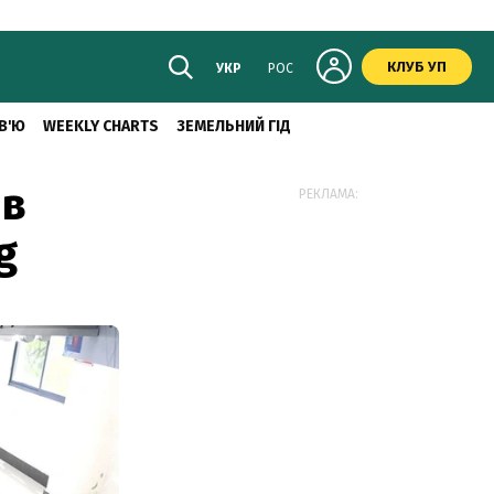
КЛУБ УП
УКР
РОС
В'Ю
WEEKLY CHARTS
ЗЕМЕЛЬНИЙ ГІД
ів
РЕКЛАМА:
g