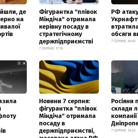
айшли, де
Фігурантка "плівок
РФ атак
зерно на
Міндіча" отримала
Укрнафту
ривалої
керівну посаду в
втратила
ртів
стратегічному
обсяги в
держпідприємстві
7 СЕРПНЯ, 16:50
7 СЕРПНЯ, 17:10
азила
Новини 7 серпня:
Росіяни 
н
фігурантка "плівок
склади л
флоту
Міндіча" отримала
компанії
посаду в
Дніпроп
ів
держпідприємстві,
7 СЕРПНЯ, 16:32