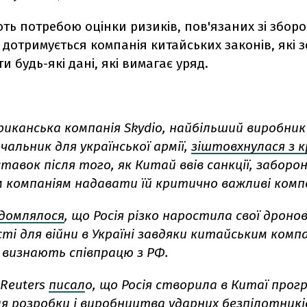
ь потребою оцінки ризиків, пов'язаних зі зборо
 дотримується компанія китайських законів, які 
и будь-які дані, які вимагає уряд.
риканська компанія Skydio, найбільший виробник
чальник для української армії,
зіштовхнулася з 
тавок після того, як Китай ввів санкції, забор
 компаніям надавати їй критично важливі комп
ідомлялося
, що Росія різко наростила свої дронов
і для війни в Україні завдяки китайським компа
е визнають співпрацю з РФ.
Reuters
писал
о, що Росія створила в Китаї прог
ля розробки і виробництва ударних безпілотникі