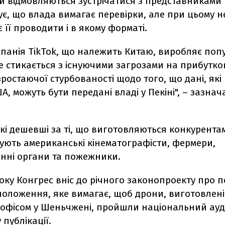
 відмовляються зустрічатися з представниками 
ує, що влада вимагає перевірки, але при цьому н
є її проводити і в якому форматі.
компанія TikTok, що належить Китаю, виробляє по
е стикається з існуючими загрозами на прибутк
зростаючої стурбованості щодо того, що дані, які
А, можуть бути передані владі у Пекіні", – зазнач
які дешевші за ті, що виготовляються конкурента
ують американські кінематографісти, фермери,
нні органи та пожежники.
ку Конгрес вніс до річного законопроекту про п
положення, яке вимагає, щоб дрони, виготовлен
 офісом у Шеньчжені, пройшли національний ауд
 публікації.