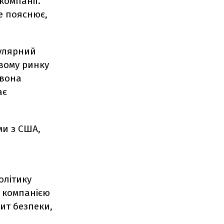
компанії.
е пояснює,
пулярний
овому ринку
 вона
ає
ми з США,
олітику
і компанією
ит безпеки,