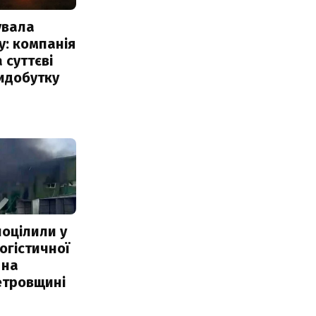
увала
: компанія
 суттєві
идобутку
поцілили у
огістичної
 на
етровщині