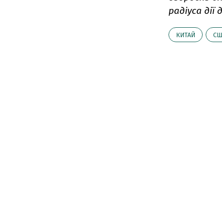
радіуса дії
КИТАЙ
СШ