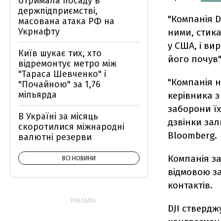
отримала посаду в
держпідприємстві,
"Компанія D
масована атака РФ на
Укрнафту
ними, стика
у США, і ви
Київ шукає тих, хто
його почув"
відремонтує метро між
"Тараса Шевченко" і
"Компанія 
"Почайною" за 1,76
мільярда
керівника з
заборони їх
В Україні за місяць
дзвінки зал
скоротилися міжнародні
Bloomberg.
валютні резерви
Компанія за
ВСІ НОВИНИ
відмовою за
контактів.
РЕКЛАМА:
DJI стверджу