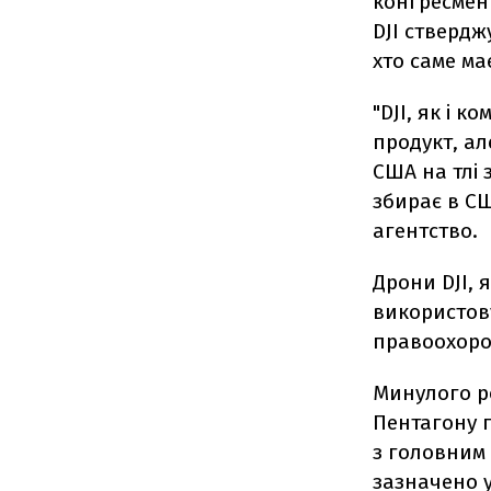
конгресмени
DJI ствердж
хто саме ма
"DJI, як і 
продукт, ал
США на тлі 
збирає в СШ
агентство.
Дрони DJI, 
використов
правоохоро
Минулого ро
Пентагону 
з головним
зазначено у