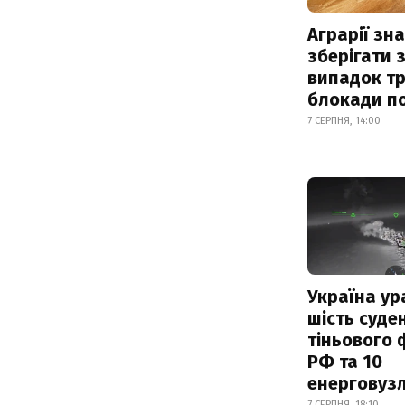
Аграрії зн
зберігати 
випадок т
блокади по
7 СЕРПНЯ, 14:00
Україна ур
шість суде
тіньового 
РФ та 10
енерговузл
7 СЕРПНЯ, 18:10