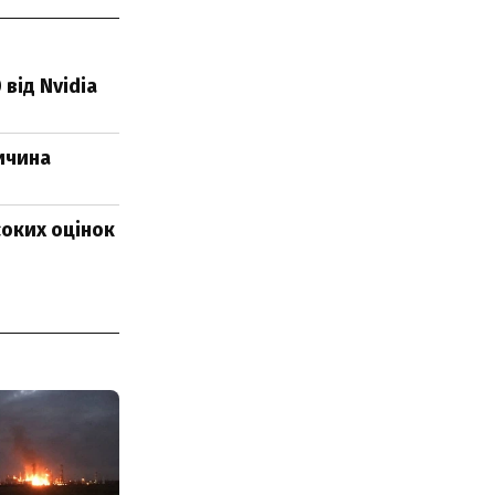
від Nvidia
ричина
соких оцінок