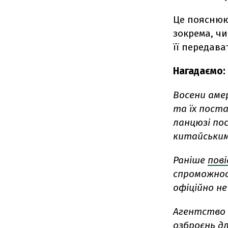
Це пояснюют
зокрема, чи
її передават
Нагадаємо:
Восени аме
та їх поста
ланцюзі пос
китайським
Раніше
пов
спроможност
офіційно н
Агентство 
озброєнь д