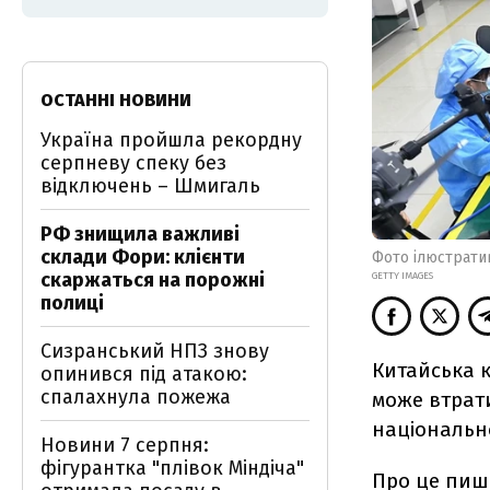
ОСТАННІ НОВИНИ
Україна пройшла рекордну
серпневу спеку без
відключень – Шмигаль
РФ знищила важливі
склади Фори: клієнти
Фото ілюстрати
скаржаться на порожні
GETTY IMAGES
полиці
Сизранський НПЗ знову
Китайська к
опинився під атакою:
спалахнула пожежа
може втрати
національн
Новини 7 серпня:
фігурантка "плівок Міндіча"
Про це
пиш