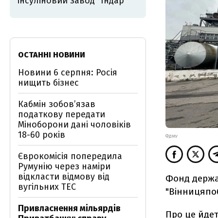
інсуліновий завод "Індар"
ОСТАННІ НОВИНИ
Новини 6 серпня: Росія
нищить бізнес
Кабмін зобовʼязав
податкову передати
Міноборони дані чоловіків
18-60 років
ФДМУ
Єврокомісія попередила
Румунію через наміри
відкласти відмову від
Фонд держа
вугільних ТЕС
"Вінницяпоб
Привласнення мільярдів
Про це йдет