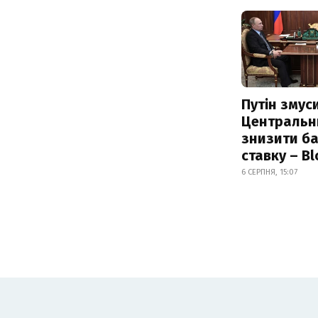
Путін змус
Центральн
знизити б
ставку – B
6 СЕРПНЯ, 15:07