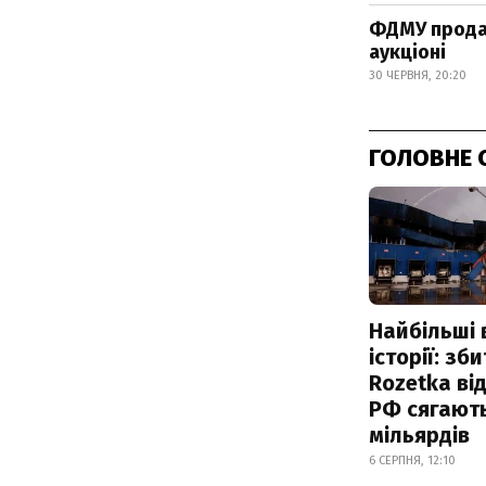
ФДМУ продав
аукціоні
30 ЧЕРВНЯ, 20:20
ГОЛОВНЕ 
Найбільші 
історії: зб
Rozetka від
РФ сягают
мільярдів
6 СЕРПНЯ, 12:10