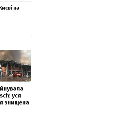
Києві на
уйнувала
sch: уся
ія знищена