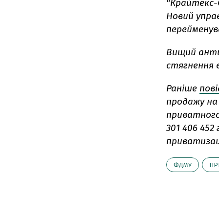
"Крайтекс-С
Новий упра
перейменув
Вищий антик
стягнення в
Раніше
пов
продажу на
приватного
301 406 452
приватизаці
ФДМУ
ПР