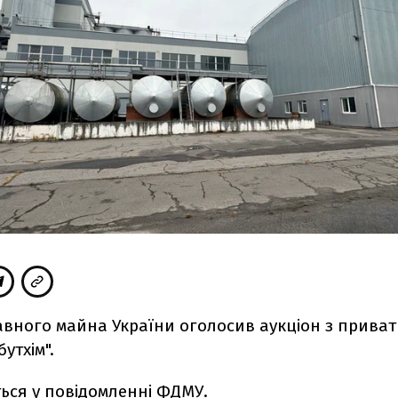
вного майна України оголосив аукціон з приват
утхім".
ься у
повідомленні
ФДМУ.