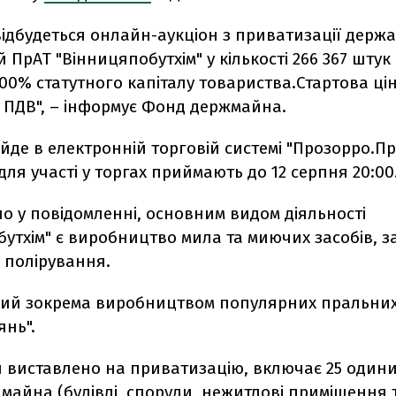
відбудеться онлайн-аукціон з приватизації держ
й ПрАТ "Вінницяпобутхім" у кількості 266 367 штук
00% статутного капіталу товариства.Стартова цін
 ПДВ", – інформує Фонд держмайна.
йде в електронній торговій системі "Прозорро.Пр
для участі у торгах приймають до 12 серпня 20:00
о у повідомленні, основним видом діяльності
утхім" є виробництво мила та миючих засобів, з
 полірування.
мий зокрема виробництвом популярних пральни
янь".
ий виставлено на приватизацію, включає 25 один
майна (будівлі, споруди, нежитлові приміщення