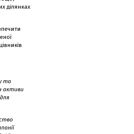
их ділянках
езпечити
еної
цівників
у та
н активи
 для
мство
панії