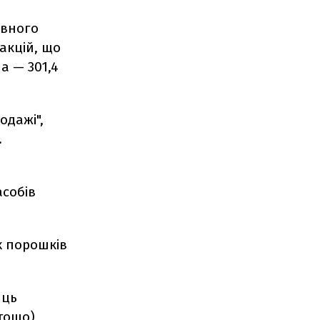
авного
 акцій, що
а — 301,4
одажі",
.
асобів
х порошків
иць
 тощо)