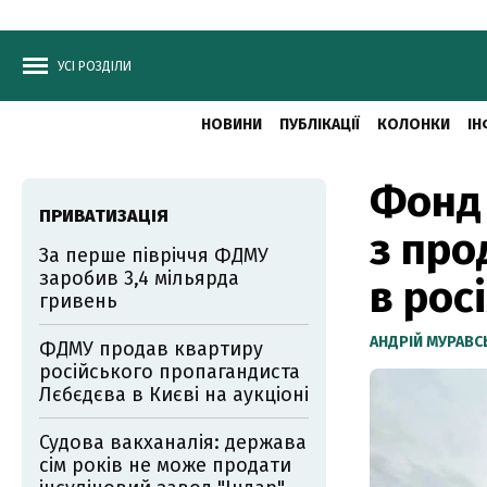
УСІ РОЗДІЛИ
НОВИНИ
ПУБЛІКАЦІЇ
КОЛОНКИ
ІН
Фонд 
ПРИВАТИЗАЦІЯ
з про
За перше півріччя ФДМУ
заробив 3,4 мільярда
в рос
гривень
АНДРІЙ МУРАВ
ФДМУ продав квартиру
російського пропагандиста
Лєбєдєва в Києві на аукціоні
Судова вакханалія: держава
сім років не може продати