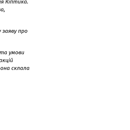
ія Кіптика.
а,
 заяву про
 та умови
акцій
Вона склала