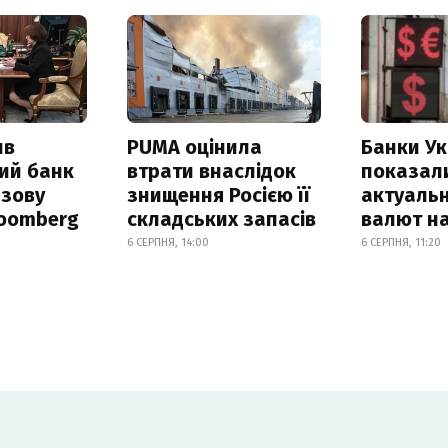
ив
PUMA оцінила
Банки Ук
ий банк
втрати внаслідок
показал
азову
знищення Росією її
актуальн
loomberg
складських запасів
валют на
6 СЕРПНЯ, 14:00
6 СЕРПНЯ, 11:20