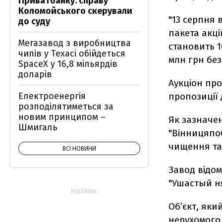
Приватбанку: справу
Коломойського скерували
"13 серпня 
до суду
пакета акці
Мегазавод з виробництва
становить 1
чипів у Техасі обійдеться
млн грн без
SpaceX у 16,8 мільярдів
доларів
Аукціон про
пропозиції 
Електроенергія
розподілятиметься за
новим принципом –
Як зазначен
Шмигаль
"Вінницяпоб
чищення та
ВСІ НОВИНИ
Завод відо
"Ушастый н
РЕКЛАМА:
Об’єкт, як
нерухомого 