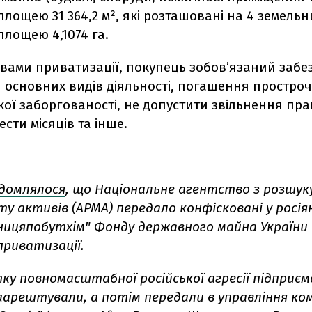
лощею 31 364,2 м², які розташовані на 4 земельн
лощею 4,1074‬ га.
овами приватизації, покупець зобов’язаний заб
 основних видів діяльності, погашення простроч
ої заборгованості, не допустити звільнення пра
сти місяців та інше.
ідомлялося
, що Національне агентство з розшук
у активів (АРМА) передало конфісковані у росія
нницяпобутхім" Фонду державного майна України
приватизації.
тку повномасштабної російської агресії підприє
аарештували, а потім передали в управління ком