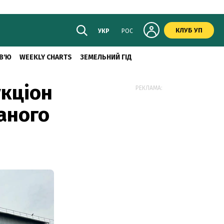
КЛУБ УП
УКР
РОС
В'Ю
WEEKLY CHARTS
ЗЕМЕЛЬНИЙ ГІД
кціон
РЕКЛАМА:
аного