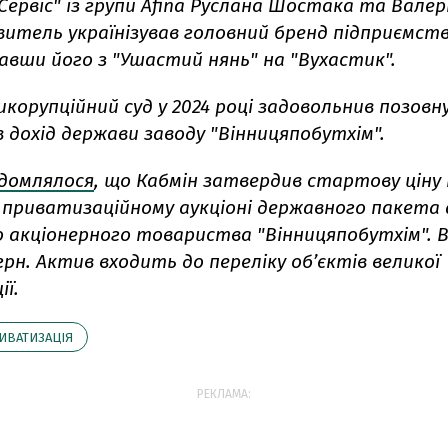
ервіс" із групи Afina Руслана Шостака та Валер
витель українізував головний бренд підприємств
авши його з "Ушастий нянь" на "Вухастик".
орупційний суд у 2024 році задовольнив позовну
 дохід держави заводу "Вінницяпобутхім".
ідомлялося
, що Кабмін затвердив стартову ціну
 приватизаційному аукціоні державного пакета 
 акціонерного товариства "Вінницяпобутхім". 
 грн. Актив входить до переліку об’єктів великої
ї.
ИВАТИЗАЦІЯ
РЕКЛАМА: