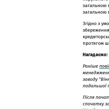
загальною п
загальною п
Згідно з ум
збереження
кредиторськ
протягом ше
Нагадаємо:
Раніше
пов
менеджмент
заводу "Ві
подальшої 
Після поча
спочатку з