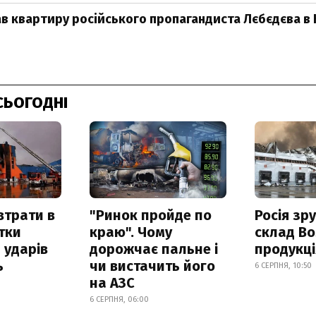
 квартиру російського пропагандиста Лєбєдєва в 
СЬОГОДНІ
втрати в
"Ринок пройде по
Росія зр
итки
краю". Чому
склад Bo
 ударів
дорожчає пальне і
продукц
ь
чи вистачить його
6 СЕРПНЯ, 10:50
на АЗС
6 СЕРПНЯ, 06:00