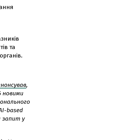
вання
азників
тів та
органів.
анонсував
,
6 новими
ціонального
АІ-based
и запит у
.