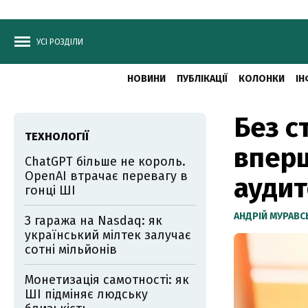
УСІ РОЗДІЛИ
НОВИНИ
ПУБЛІКАЦІЇ
КОЛОНКИ
ІН
Без с
ТЕХНОЛОГІЇ
впер
ChatGPT більше не король.
OpenAI втрачає перевагу в
аудит
гонці ШІ
АНДРІЙ МУРАВ
З гаража на Nasdaq: як
український мілтек залучає
сотні мільйонів
Монетизація самотності: як
ШІ підміняє людську