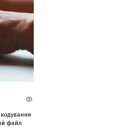
дшкодування
ий файл