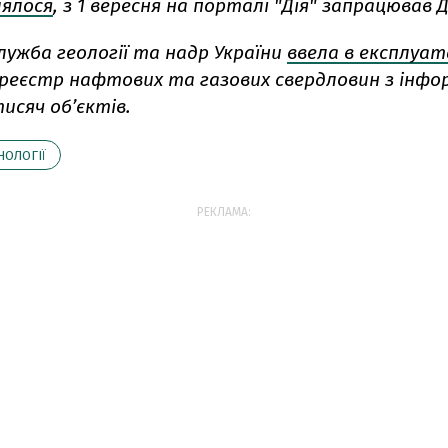
лялося
, з 1 вересня на порталі "Дія" запрацював Ді
ужба геології та надр України
ввела в експлуат
реєстр нафтових та газових свердловин з інфо
тисяч об’єктів.
НОЛОГІЇ
РЕКЛАМА: