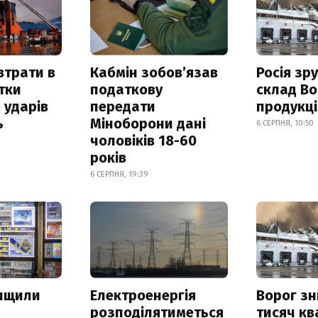
втрати в
Кабмін зобовʼязав
Росія зр
итки
податкову
склад Bo
 ударів
передати
продукц
ь
Міноборони дані
6 СЕРПНЯ, 10:50
чоловіків 18-60
років
6 СЕРПНЯ, 19:39
нищили
Електроенергія
Ворог з
розподілятиметься
тисяч к