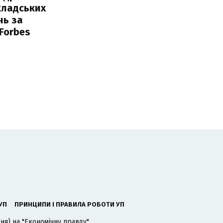
кладських
нь за
 Forbes
УП
ПРИНЦИПИ І ПРАВИЛА РОБОТИ УП
я) на "Економічну правду".