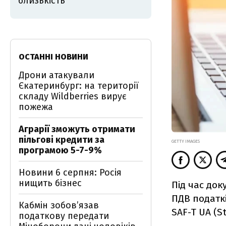
близькість
ОСТАННІ НОВИНИ
Дрони атакували
Єкатеринбург: на території
складу Wildberries вирує
пожежа
Аграрії зможуть отримати
пільгові кредити за
GETTY IMAGES
програмою 5-7-9%
Новини 6 серпня: Росія
нищить бізнес
Під час до
ПДВ податк
Кабмін зобовʼязав
SAF-T UA (St
податкову передати