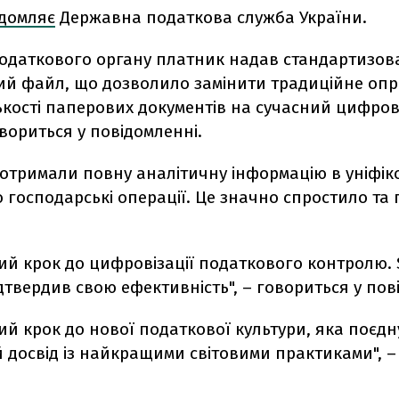
ідомляє
Державна податкова служба України.
податкового органу платник надав стандартизо
ий файл, що дозволило замінити традиційне о
ькості паперових документів на сучасний цифро
овориться у повідомленні.
 отримали повну аналітичну інформацію в уніфі
 господарські операції. Це значно спростило та
ий крок до цифровізації податкового контролю. 
дтвердив свою ефективність", – говориться у пов
й крок до нової податкової культури, яка поєдн
 досвід із найкращими світовими практиками", –