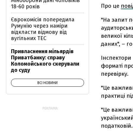
Міноборони дані чоловіків
Про це
пов
18-60 років
"На запит 
Єврокомісія попередила
Румунію через наміри
аудиторськ
відкласти відмову від
великої кіл
вугільних ТЕС
даних", – г
Привласнення мільярдів
Інспектори
Приватбанку: справу
Коломойського скерували
форматі про
до суду
перевірку.
ВСІ НОВИНИ
"Це важлив
практиці пі
"Це важливи
РЕКЛАМА:
український
податковій.