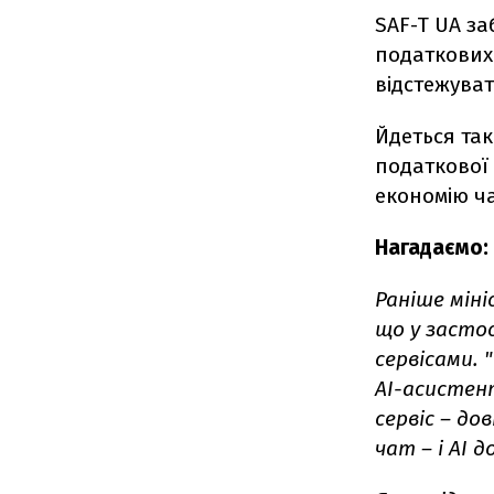
SAF-T UA з
податкових
відстежуват
Йдеться так
податкової 
економію ча
Нагадаємо:
Раніше мін
що у засто
сервісами. 
АІ-асистен
сервіс – до
чат – і АІ 