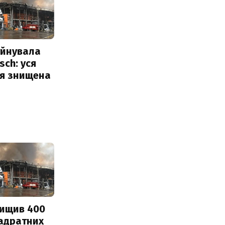
уйнувала
sch: уся
ія знищена
нищив 400
вадратних