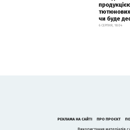
продукцією
тютюнових 
чи буде де
6 СЕРПНЯ, 18:04
РЕКЛАМА НА САЙТІ
ПРО ПРОЄКТ
ПО
Використання матеріалів с