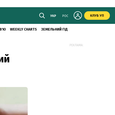
КЛУБ УП
УКР
РОС
В'Ю
WEEKLY CHARTS
ЗЕМЕЛЬНИЙ ГІД
РЕКЛАМА:
ий