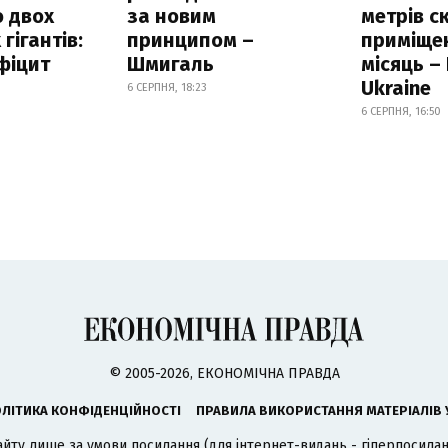
 двох
за новим
метрів с
гігантів:
принципом –
приміще
фіцит
Шмигаль
місяць –
Ukraine
6 СЕРПНЯ, 18:23
6 СЕРПНЯ, 16:50
© 2005-2026, ЕКОНОМІЧНА ПРАВДА
ЛІТИКА КОНФІДЕНЦІЙНОСТІ
ПРАВИЛА ВИКОРИСТАННЯ МАТЕРІАЛІВ 
айту лише за умови посилання (для інтернет-видань - гіперпосиланн