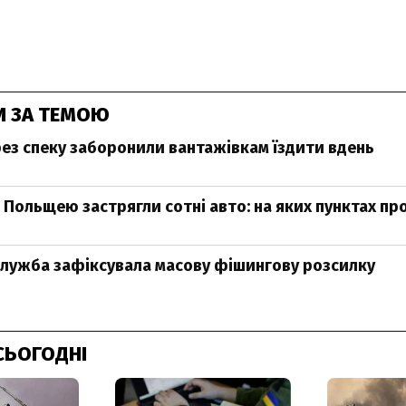
И ЗА ТЕМОЮ
ерез спеку заборонили вантажівкам їздити вдень
з Польщею застрягли сотні авто: на яких пунктах пр
лужба зафіксувала масову фішингову розсилку
СЬОГОДНІ