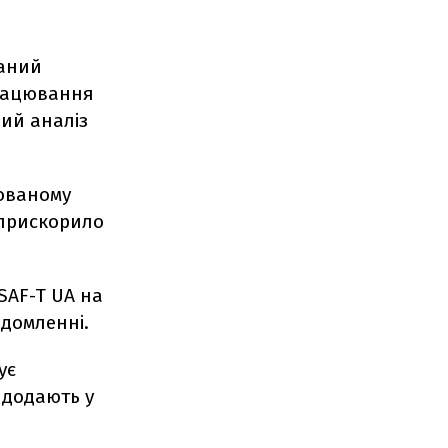
ваний
працювання
вий аналіз
кованому
 прискорило
SAF-T UA на
ідомленні.
ує
 додають у