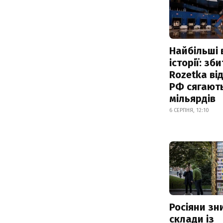
Найбільші 
історії: зб
Rozetka від
РФ сягают
мільярдів
6 СЕРПНЯ, 12:10
Росіяни з
склади із