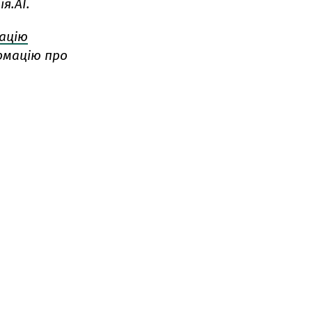
я.АІ.
ацію
рмацію про