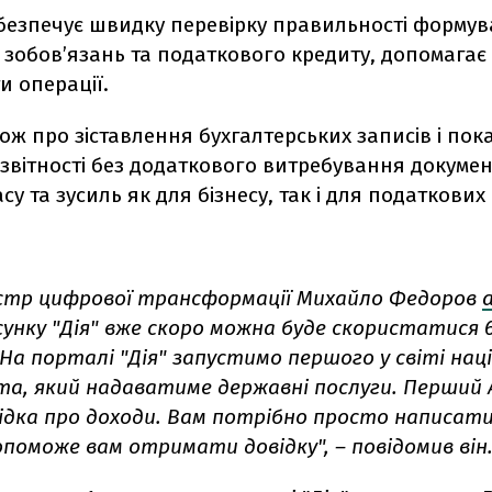
абезпечує швидку перевірку правильності форму
 зобов’язань та податкового кредиту, допомагає
и операції.
ож про зіставлення бухгалтерських записів і пок
звітності без додаткового витребування докумен
су та зусиль як для бізнесу, так і для податкових 
істр цифрової трансформації Михайло Федоров
сунку "Дія" вже скоро можна буде скористатися 
"На порталі "Дія" запустимо першого у світі на
та, який надаватиме державні послуги. Перший 
відка про доходи. Вам потрібно просто написат
допоможе вам отримати довідку", – повідомив він