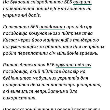
На Буковині співробітники БЕБ
викрили
привласнення понад 6,5 млн гривень на
утриманні доріг.
Детективи БЕБ
повідомили
про підозру
посадовцю комунального підприємства
Києва: через його маніпуляції з тендерною
документацією за обладнання для аварійних
робіт переплатили сім мільйонів гривень.
Раніше детективи БЕБ
вручили підозру
посадовцю, який підписав договір на
будівництво модульних укриттів для
працівників двох теплоелектроцентралей,
які виявилися непридатними для
використання.
Правоохоронці
викрили організовану групу
,