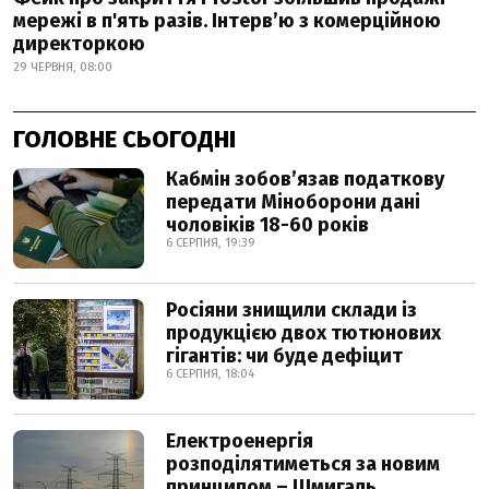
мережі в п'ять разів. Інтерв’ю з комерційною
директоркою
29 ЧЕРВНЯ, 08:00
ГОЛОВНЕ СЬОГОДНІ
Кабмін зобовʼязав податкову
передати Міноборони дані
чоловіків 18-60 років
6 СЕРПНЯ, 19:39
Росіяни знищили склади із
продукцією двох тютюнових
гігантів: чи буде дефіцит
6 СЕРПНЯ, 18:04
Електроенергія
розподілятиметься за новим
принципом – Шмигаль