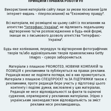
ПРИНЦИПИ І ПРАВИЛА РОБОТИ УП
Використання матеріалів сайту лише за умови посилання (для
інтернет-видань - гіперпосилання) на "Економічну правду".
Всі матеріали, які розміщені на цьому сайті із посиланням на
агентство
"Інтерфакс-Україна"
, не підлягають подальшому
відтворенню та/чи розповсюдженню в будь-якій формі,
інакше як з письмового дозволу агентства "Інтерфакс-
Україна".
Будь-яке копіювання, передрук та відтворення фотографічних
творів та/або аудіовізуальних творів правовласника Getty
Images - суворо забороняється.
Матеріали з плашкою PROMOTED, НОВИНИ КОМПАНІЙ та
ПОЗИЦІЯ є рекламними та публікуються на правах реклами.
Редакція може не поділяти погляди, які в них промотуються.
Матеріали з плашкою СПЕЦПРОЄКТ та ЗА ПІДТРИМКИ також є
рекламними, проте редакція бере участь у підготовці цього
контенту і поділяє думки, висловлені у цих матеріалах.
Редакція не несе відповідальності за факти та оціночні
судження, оприлюднені у рекламних матеріалах. Згідно з
українським законодавством відповідальність за зміст
реклами несе рекламодавець.