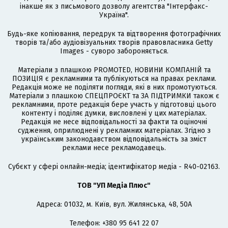
інакше як з письмового дозволу агентства "Інтерфакс-
Україна".
Будь-яке копіювання, передрук та відтворення фотографічних
творів та/або аудіовізуальних творів правовласника Getty
Images - суворо забороняється.
Матеріали з плашкою PROMOTED, НОВИНИ КОМПАНІЙ та
ПОЗИЦІЯ є рекламними та публікуються на правах реклами.
Редакція може не поділяти погляди, які в них промотуються.
Матеріали з плашкою СПЕЦПРОЄКТ та ЗА ПІДТРИМКИ також є
рекламними, проте редакція бере участь у підготовці цього
контенту і поділяє думки, висловлені у цих матеріалах.
Редакція не несе відповідальності за факти та оціночні
судження, оприлюднені у рекламних матеріалах. Згідно з
українським законодавством відповідальність за зміст
реклами несе рекламодавець.
Cубєкт у сфері онлайн-медіа; ідентифікатор медіа - R40-02163.
ТОВ "УП Медіа Плюс"
Адреса: 01032, м. Київ, вул. Жилянська, 48, 50А
Телефон: +380 95 641 22 07