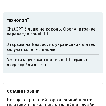
ТЕХНОЛОГІЇ
ChatGPT більше не король. OpenAI втрачає
перевагу в гонці ШІ
З гаража на Nasdaq: як український мілтек
залучає сотні мільйонів
Монетизація самотності: як ШІ підміняє
людську близькість
ОСТАННІ НОВИНИ
Незадекларований торговельний центр:
судитимуть посадовця міграційної служби