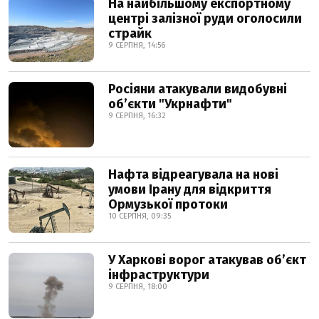
На найбільшому експортному
центрі залізної руди оголосили
страйк
9 СЕРПНЯ, 14:56
Росіяни атакували видобувні
обʼєкти "Укрнафти"
9 СЕРПНЯ, 16:32
Нафта відреагувала на нові
умови Ірану для відкриття
Ормузької протоки
10 СЕРПНЯ, 09:35
У Харкові ворог атакував обʼєкт
інфраструктури
9 СЕРПНЯ, 18:00