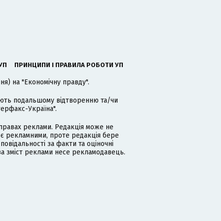
УП
ПРИНЦИПИ І ПРАВИЛА РОБОТИ УП
я) на "Економічну правду".
гають подальшому відтворенню та/чи
терфакс-Україна".
равах реклами. Редакція може не
 є рекламними, проте редакція бере
дповідальності за факти та оціночні
за зміст реклами несе рекламодавець.