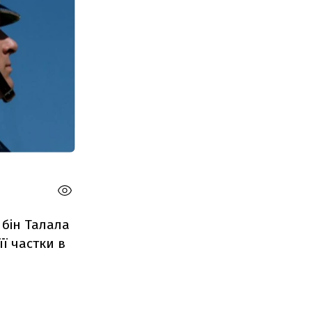
 бін Талала
її частки в