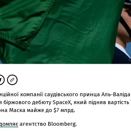
тиційної компанії саудівського принца Аль-Валіда
я біржового дебюту SpaceX, який підняв вартість 
она Маска майже до $7 млрд.
ідомляє
агентство Bloomberg.