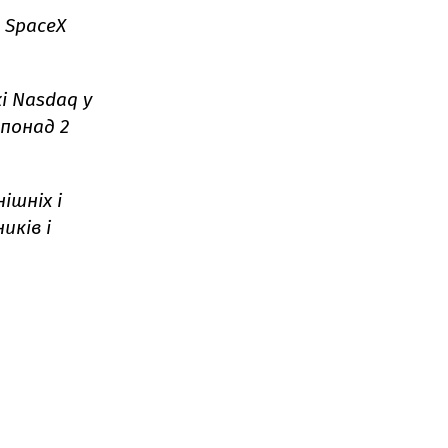
 SpaceX
і Nasdaq у
 понад 2
ішніх і
иків і