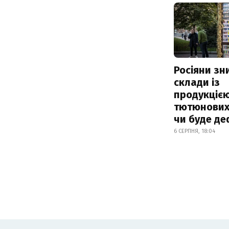
Росіяни з
склади із
продукцією
тютюнових 
чи буде де
6 СЕРПНЯ, 18:04