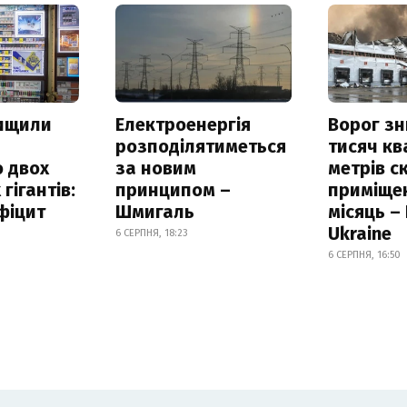
нищили
Електроенергія
Ворог з
розподілятиметься
тисяч к
 двох
за новим
метрів с
гігантів:
принципом –
приміще
фіцит
Шмигаль
місяць –
Ukraine
6 СЕРПНЯ, 18:23
6 СЕРПНЯ, 16:50