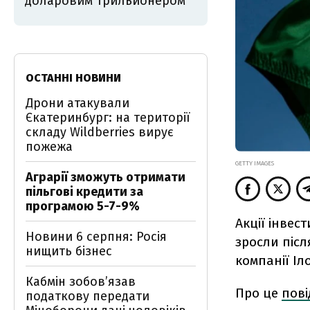
доларовим трильйонером
ОСТАННІ НОВИНИ
Дрони атакували
Єкатеринбург: на території
складу Wildberries вирує
пожежа
GETTY IMAGES
Аграрії зможуть отримати
пільгові кредити за
програмою 5-7-9%
Акції інвес
Новини 6 серпня: Росія
зросли післ
нищить бізнес
компанії Іл
Кабмін зобовʼязав
Про це
пов
податкову передати