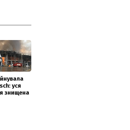
уйнувала
sch: уся
ія знищена