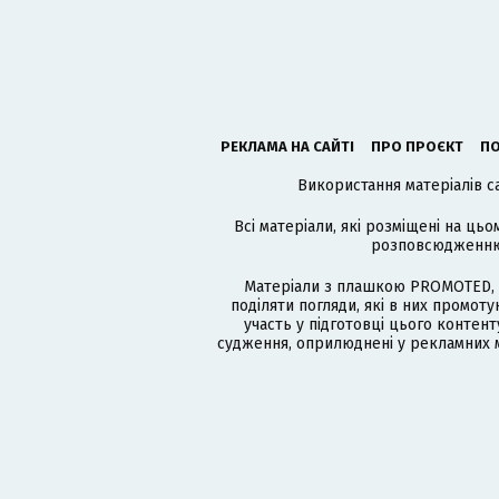
РЕКЛАМА НА САЙТІ
ПРО ПРОЄКТ
ПО
Використання матеріалів с
Всі матеріали, які розміщені на цьо
розповсюдженню в
Матеріали з плашкою PROMOTED, 
поділяти погляди, які в них промо
участь у підготовці цього контенту
судження, оприлюднені у рекламних м