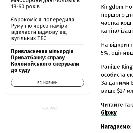
Міноборони дані чоловіків
Kingdom Hol
18-60 років
першого дня
Єврокомісія попередила
частка кош
Румунію через наміри
капіталізац
відкласти відмову від
вугільних ТЕС
На відкритті
Привласнення мільярдів
5%, оцінивш
Приватбанку: справу
Коломойського скерували
Раніше King
до суду
особиста ек
За даними B
ВСІ НОВИНИ
вище $27 мл
Читайте та
РЕКЛАМА:
біржу
Нагадаємо
: