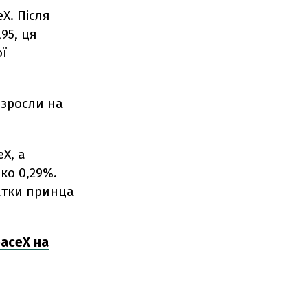
X. Після
95, ця
ї
g зросли на
X, а
ко 0,29%.
татки принца
paceX на