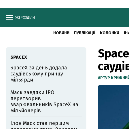
УСІ РОЗДІЛИ
НОВИНИ
ПУБЛІКАЦІЇ
КОЛОНКИ
ІН
Space
SPACEX
сауді
SpaceX за день додала
саудівському принцу
АРТУР КРИЖНИ
мільярди
Маск завдяки IPO
перетворив
зварювальників SpaceX на
мільйонерів
Ілон Маск став першим