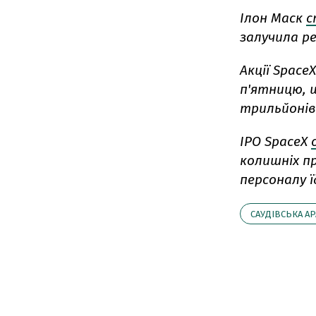
Ілон Маск
с
залучила ре
Акції Space
п'ятницю, щ
трильйонів
IPO SpaceX
колишніх пр
персоналу ї
САУДІВСЬКА АР