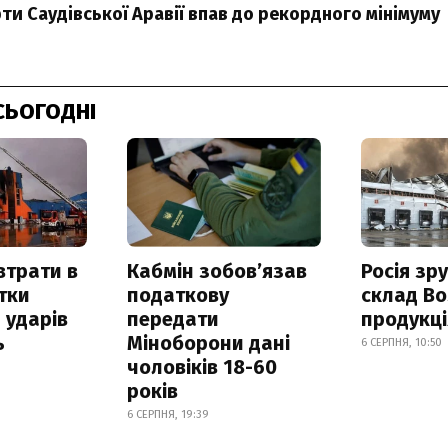
ти Саудівської Аравії впав до рекордного мінімуму
СЬОГОДНІ
втрати в
Кабмін зобовʼязав
Росія зр
итки
податкову
склад Bo
 ударів
передати
продукц
ь
Міноборони дані
6 СЕРПНЯ, 10:50
чоловіків 18-60
років
6 СЕРПНЯ, 19:39