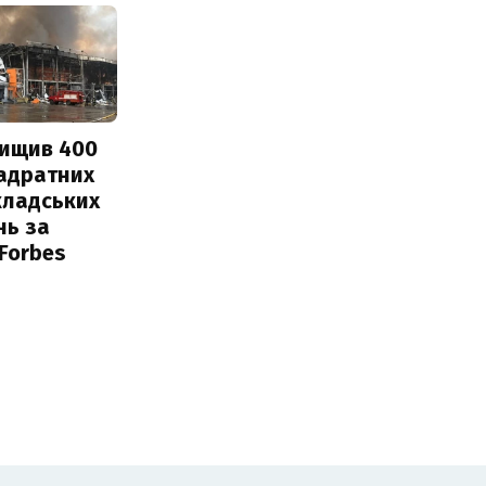
нищив 400
вадратних
кладських
нь за
 Forbes