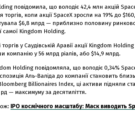
ding повідомила, що володіє 42,4 млн акцій Space
 торгів, коли акції SpaceX зросли на 19% до $160,
тувала $6,8 млрд — приблизно половину ринково
ії самої Kingdom Holding.
 торгів у Саудівській Аравії акції Kingdom Holdin
и компанію у 56 млрд ріалів, або $14,9 млрд.
dom Holding повідомляла, що володіє 0,34% Space
спозиція Аль-Валіда до компанії становить близь
loomberg Billionaires Index, ці активи підняли с
рд — максимуму за десятиліття.
кож:
IPO космічного масштабу: Маск виводить S