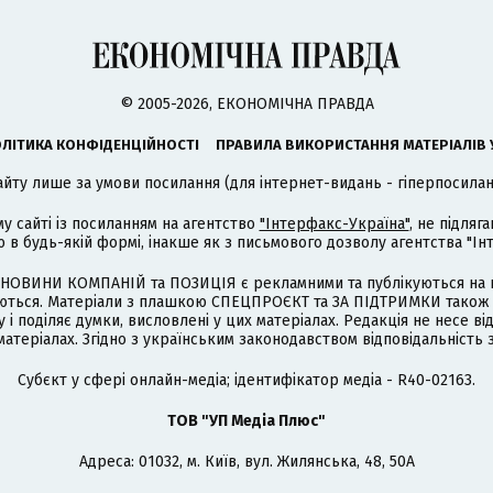
© 2005-2026, ЕКОНОМІЧНА ПРАВДА
ЛІТИКА КОНФІДЕНЦІЙНОСТІ
ПРАВИЛА ВИКОРИСТАННЯ МАТЕРІАЛІВ 
айту лише за умови посилання (для інтернет-видань - гіперпосиланн
му сайті із посиланням на агентство
"Інтерфакс-Україна"
, не підля
 будь-якій формі, інакше як з письмового дозволу агентства "Ін
НОВИНИ КОМПАНІЙ та ПОЗИЦІЯ є рекламними та публікуються на п
туються. Матеріали з плашкою СПЕЦПРОЄКТ та ЗА ПІДТРИМКИ також
 і поділяє думки, висловлені у цих матеріалах. Редакція не несе ві
атеріалах. Згідно з українським законодавством відповідальність 
Cубєкт у сфері онлайн-медіа; ідентифікатор медіа - R40-02163.
ТОВ "УП Медіа Плюс"
Адреса: 01032, м. Київ, вул. Жилянська, 48, 50А