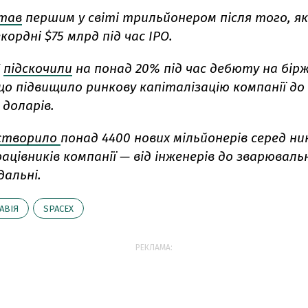
тав
першим у світі трильйонером після того, як
кордні $75 млрд під час IPO.
X
підскочили
на понад 20% під час дебюту на бірж
о підвищило ринкову капіталізацію компанії до
 доларів.
створило
понад 4400 нових мільйонерів серед нин
ацівників компанії — від інженерів до зварювальн
дальні.
АВІЯ
SPACEX
РЕКЛАМА: