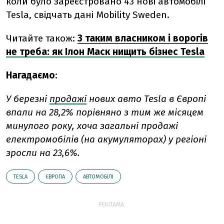
коли було зареєстровано 43 нові автомобілі
Tesla, свідчать дані Mobility Sweden.
Читайте також:
З таким власником і ворогів
не треба: як Ілон Маск нищить бізнес Tesla
Нагадаємо
:
У березні
продажі
нових авто Tesla в Європі
впали на 28,2% порівняно з тим же місяцем
минулого року, хоча загальні продажі
електромобілів (на акумуляторах) у регіоні
зросли на 23,6%.
TESLA
ЄВРОПА
АВТОМОБІЛІ
РЕКЛАМА: