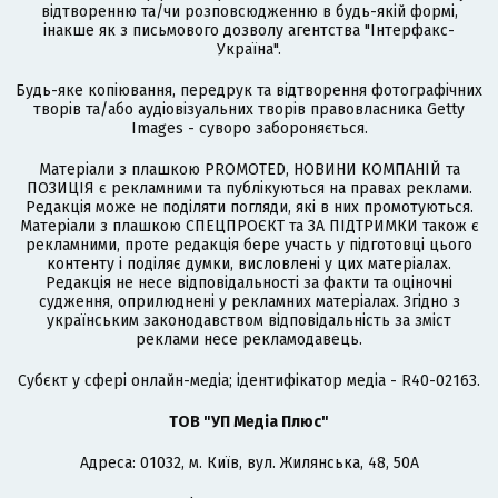
відтворенню та/чи розповсюдженню в будь-якій формі,
інакше як з письмового дозволу агентства "Інтерфакс-
Україна".
Будь-яке копіювання, передрук та відтворення фотографічних
творів та/або аудіовізуальних творів правовласника Getty
Images - суворо забороняється.
Матеріали з плашкою PROMOTED, НОВИНИ КОМПАНІЙ та
ПОЗИЦІЯ є рекламними та публікуються на правах реклами.
Редакція може не поділяти погляди, які в них промотуються.
Матеріали з плашкою СПЕЦПРОЄКТ та ЗА ПІДТРИМКИ також є
рекламними, проте редакція бере участь у підготовці цього
контенту і поділяє думки, висловлені у цих матеріалах.
Редакція не несе відповідальності за факти та оціночні
судження, оприлюднені у рекламних матеріалах. Згідно з
українським законодавством відповідальність за зміст
реклами несе рекламодавець.
Cубєкт у сфері онлайн-медіа; ідентифікатор медіа - R40-02163.
ТОВ "УП Медіа Плюс"
Адреса: 01032, м. Київ, вул. Жилянська, 48, 50А