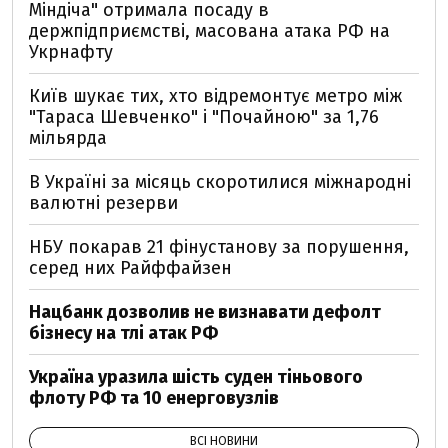
Міндіча" отримала посаду в
держпідприємстві, масована атака РФ на
Укрнафту
Київ шукає тих, хто відремонтує метро між
"Тараса Шевченко" і "Почайною" за 1,76
мільярда
В Україні за місяць скоротилися міжнародні
валютні резерви
НБУ покарав 21 фінустанову за порушення,
серед них Райффайзен
Нацбанк дозволив не визнавати дефолт
бізнесу на тлі атак РФ
Україна уразила шість суден тіньового
флоту РФ та 10 енерговузлів
ВСІ НОВИНИ