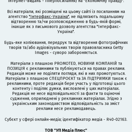
інтернет-видань - гіперпосилання) на "Економічну правду".
Всі матеріали, які розміщені на цьому сайті із посиланням на
агентство
"Інтерфакс-Україна"
, не підлягають подальшому
відтворенню та/чи розповсюдженню в будь-якій формі,
інакше як з письмового дозволу агентства "Інтерфакс-
Україна".
Будь-яке копіювання, передрук та відтворення фотографічних
творів та/або аудіовізуальних творів правовласника Getty
Images - суворо забороняється.
Матеріали з плашкою PROMOTED, НОВИНИ КОМПАНІЙ та
ПОЗИЦІЯ є рекламними та публікуються на правах реклами.
Редакція може не поділяти погляди, які в них промотуються.
Матеріали з плашкою СПЕЦПРОЄКТ та ЗА ПІДТРИМКИ також є
рекламними, проте редакція бере участь у підготовці цього
контенту і поділяє думки, висловлені у цих матеріалах.
Редакція не несе відповідальності за факти та оціночні
судження, оприлюднені у рекламних матеріалах. Згідно з
українським законодавством відповідальність за зміст
реклами несе рекламодавець.
Cубєкт у сфері онлайн-медіа; ідентифікатор медіа - R40-02163.
ТОВ "УП Медіа Плюс"