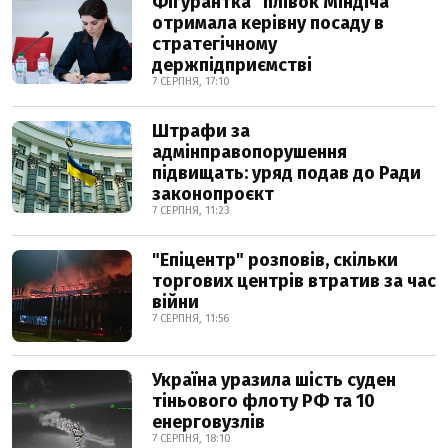
Фігурантка "плівок Міндіча"
отримала керівну посаду в
стратегічному
держпідприємстві
7 СЕРПНЯ, 17:10
Штрафи за
адмінправопорушення
підвищать: уряд подав до Ради
законопроєкт
7 СЕРПНЯ, 11:23
"Епіцентр" розповів, скільки
торгових центрів втратив за час
війни
7 СЕРПНЯ, 11:56
Україна уразила шість суден
тіньового флоту РФ та 10
енерговузлів
7 СЕРПНЯ, 18:10