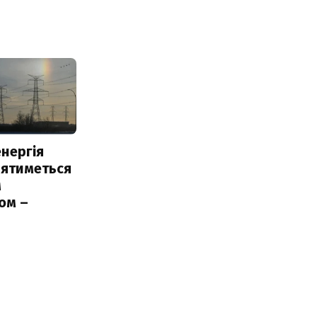
нергія
лятиметься
м
ом –
ь