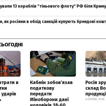
ували 13 кораблів "тіньового флоту" РФ біля Криму 
и, як росіяни в обхід санкцій купують брендові кош
СЬОГОДНІ
втрати в
Кабмін зобовʼязав
Росія зр
итки
податкову
склад Bo
 ударів
передати
продукц
ь
Міноборони дані
6 СЕРПНЯ, 10:50
чоловіків 18-60