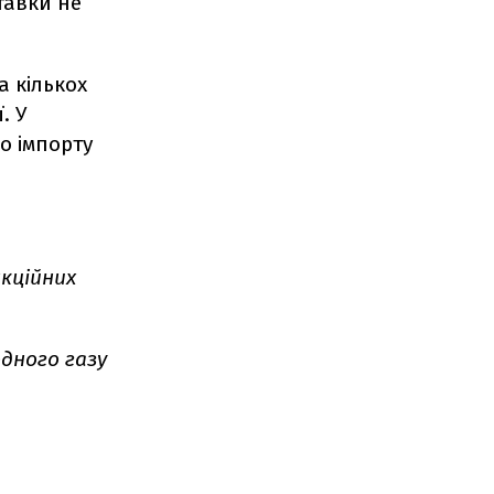
тавки не
а кількох
. У
о імпорту
нкційних
дного газу