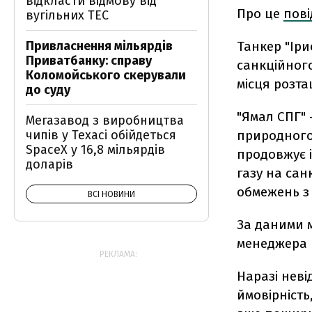
відкласти відмову від
Про це
пов
вугільних ТЕС
Танкер "Іри
Привласнення мільярдів
Приватбанку: справу
санкційного
Коломойського скерували
місця розта
до суду
"Ямал СПГ" 
Мегазавод з виробництва
природного 
чипів у Техасі обійдеться
SpaceX у 16,8 мільярдів
продовжує 
доларів
газу на са
обмежень з 
ВСІ НОВИНИ
За даними м
менеджера 
РЕКЛАМА:
Наразі неві
ймовірність