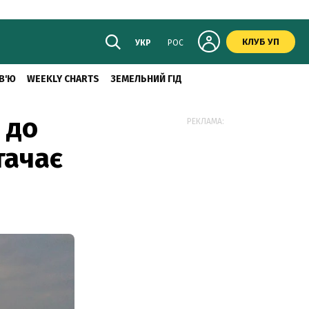
КЛУБ УП
УКР
РОС
В'Ю
WEEKLY CHARTS
ЗЕМЕЛЬНИЙ ГІД
 до
РЕКЛАМА:
тачає