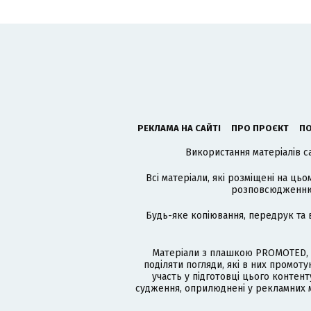
РЕКЛАМА НА САЙТІ
ПРО ПРОЄКТ
ПО
Використання матеріалів с
Всі матеріали, які розміщені на цьо
розповсюдженню в
Будь-яке копіювання, передрук та 
Матеріали з плашкою PROMOTED, 
поділяти погляди, які в них промо
участь у підготовці цього контенту
судження, оприлюднені у рекламних м