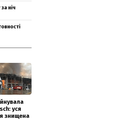
за ніч
товності
уйнувала
sch: уся
ія знищена