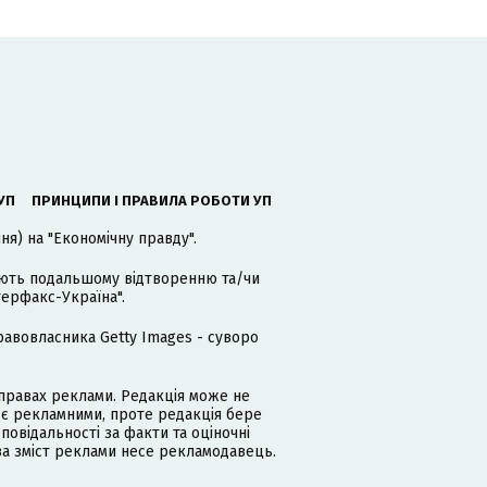
УП
ПРИНЦИПИ І ПРАВИЛА РОБОТИ УП
я) на "Економічну правду".
гають подальшому відтворенню та/чи
терфакс-Україна".
равовласника Getty Images - суворо
равах реклами. Редакція може не
 є рекламними, проте редакція бере
дповідальності за факти та оціночні
за зміст реклами несе рекламодавець.