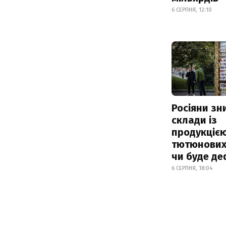
6 СЕРПНЯ, 12:10
Росіяни з
склади із
продукцією
тютюнових 
чи буде де
6 СЕРПНЯ, 18:04