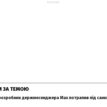
РЕКЛАМА:
И ЗА ТЕМОЮ
розробник держмесенджера Max потрапив під санкц