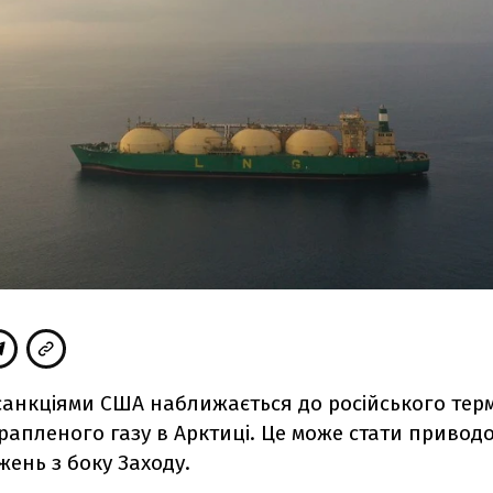
санкціями США наближається до російського терм
рапленого газу в Арктиці. Це може стати привод
ень з боку Заходу.