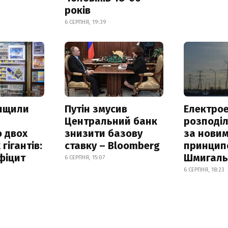
років
6 СЕРПНЯ, 19:39
нищили
Путін змусив
Електрое
Центральний банк
розподі
 двох
знизити базову
за нови
гігантів:
ставку – Bloomberg
принцип
фіцит
Шмигал
6 СЕРПНЯ, 15:07
6 СЕРПНЯ, 18:23