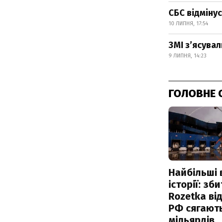
СБС відмінус
10 ЛИПНЯ, 17:54
ЗМІ з’ясувал
9 ЛИПНЯ, 14:23
ГОЛОВНЕ 
Найбільші 
історії: зб
Rozetka від
РФ сягают
мільярдів