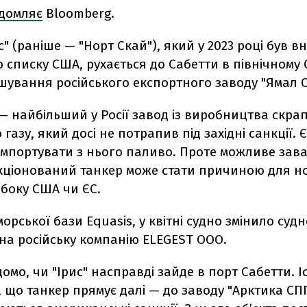
ідомляє
Bloomberg.
с" (раніше — "Норт Скай"), який у 2023 році був в
 списку США, рухається до Сабетти в північному 
шування російського експортного заводу "Ямал С
— найбільший у Росії завод із виробництва скра
газу, який досі не потрапив під західні санкції.
імпортувати з нього паливо. Проте можливе за
нкціонований танкер може стати причиною для н
боку США чи ЄС.
орської бази Equasis, у квітні судно змінило суд
на російську компанію ELEGEST OOO.
домо, чи "Ірис" насправді зайде в порт Сабетти. І
, що танкер прямує далі — до заводу "Арктика СПГ