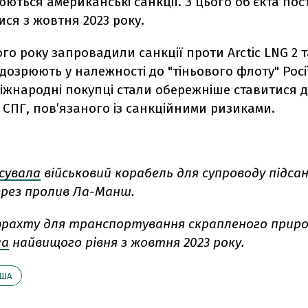
ться американські санкції. З цього об’єкта пос
ся з жовтня 2023 року.
о року запровадили санкції проти Arctic LNG 2 т
підозрюють у належності до "тіньового флоту" Росії
міжнародні покупці стали обережніше ставитися д
 СПГ, пов’язаного із санкційними ризиками.
сувала
військовий корабель для супроводу підса
ерез пролив Ла-Манш.
рахту для транспортування скрапленого приро
ла
найвищого рівня з жовтня 2023 року.
ША