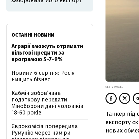
заборонила його експорт
ОСТАННІ НОВИНИ
Аграрії зможуть отримати
пільгові кредити за
програмою 5-7-9%
Новини 6 серпня: Росія
нищить бізнес
GETTY IMAGES
Кабмін зобовʼязав
податкову передати
Міноборони дані чоловіків
18-60 років
Танкер під 
експорту ск
Єврокомісія попередила
нових обмеж
Румунію через наміри