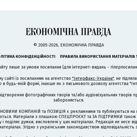
© 2005-2026, ЕКОНОМІЧНА ПРАВДА
ЛІТИКА КОНФІДЕНЦІЙНОСТІ
ПРАВИЛА ВИКОРИСТАННЯ МАТЕРІАЛІВ 
айту лише за умови посилання (для інтернет-видань - гіперпосиланн
му сайті із посиланням на агентство
"Інтерфакс-Україна"
, не підля
 будь-якій формі, інакше як з письмового дозволу агентства "Ін
відтворення фотографічних творів та/або аудіовізуальних творів п
забороняється.
НОВИНИ КОМПАНІЙ та ПОЗИЦІЯ є рекламними та публікуються на п
туються. Матеріали з плашкою СПЕЦПРОЄКТ та ЗА ПІДТРИМКИ також
 і поділяє думки, висловлені у цих матеріалах. Редакція не несе ві
атеріалах. Згідно з українським законодавством відповідальність 