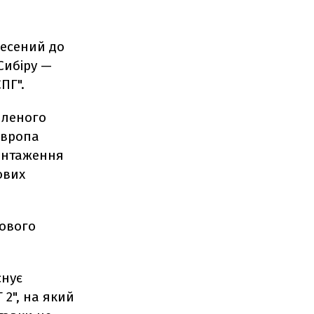
несений до
Сибіру —
ПГ".
пленого
 Європа
вантаження
ових
нового
снує
 2", на який