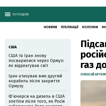
УСІ РОЗДІЛИ
НОВИНИ
ПУБЛІКАЦІЇ
КОЛОНКИ
ІН
Підса
США
росій
США та Іран знову
посварилися через Ормуз:
газ д
як відреагував світ
ОЛЕКСІЙ АРТЕ
Іран атакував вже другий
корабель після закриття
Ормузу
Фʼючерси на дизель в США
злетіли після того, як Росія