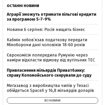
ОСТАННІ НОВИНИ
Аграрії зможуть отримати пільгові кредити
за програмою 5-7-9%
Новини 6 серпня: Росія нищить бізнес
Кабмін зобовʼязав податкову передати
Міноборони дані чоловіків 18-60 років
Єврокомісія попередила Румунію через
наміри відкласти відмову від вугільних ТЕС
Привласнення мільярдів Приватбанку:
справу Коломойського скерували до суду
Мегазавод з виробництва чипів у Техасі
обійдеться SpaceX у 16,8 мільярдів доларів
ВСІ НОВИНИ