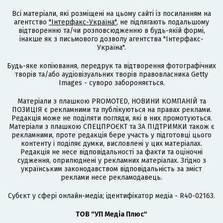
Всі матеріали, які розміщені на цьому сайті із посиланням на
агентство
"Інтерфакс-Україна"
, не підлягають подальшому
відтворенню та/чи розповсюдженню в будь-якій формі,
інакше як з письмового дозволу агентства "Інтерфакс-
Україна".
Будь-яке копіювання, передрук та відтворення фотографічних
творів та/або аудіовізуальних творів правовласника Getty
Images - суворо забороняється.
Матеріали з плашкою PROMOTED, НОВИНИ КОМПАНІЙ та
ПОЗИЦІЯ є рекламними та публікуються на правах реклами.
Редакція може не поділяти погляди, які в них промотуються.
Матеріали з плашкою СПЕЦПРОЄКТ та ЗА ПІДТРИМКИ також є
рекламними, проте редакція бере участь у підготовці цього
контенту і поділяє думки, висловлені у цих матеріалах.
Редакція не несе відповідальності за факти та оціночні
судження, оприлюднені у рекламних матеріалах. Згідно з
українським законодавством відповідальність за зміст
реклами несе рекламодавець.
Cубєкт у сфері онлайн-медіа; ідентифікатор медіа - R40-02163.
ТОВ "УП Медіа Плюс"