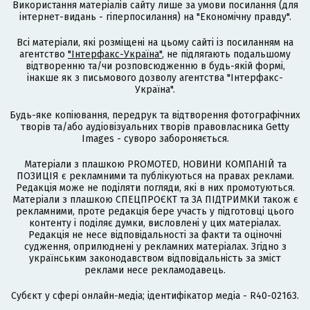
Використання матеріалів сайту лише за умови посилання (для
інтернет-видань - гіперпосилання) на "Економічну правду".
Всі матеріали, які розміщені на цьому сайті із посиланням на
агентство
"Інтерфакс-Україна"
, не підлягають подальшому
відтворенню та/чи розповсюдженню в будь-якій формі,
інакше як з письмового дозволу агентства "Інтерфакс-
Україна".
Будь-яке копіювання, передрук та відтворення фотографічних
творів та/або аудіовізуальних творів правовласника Getty
Images - суворо забороняється.
Матеріали з плашкою PROMOTED, НОВИНИ КОМПАНІЙ та
ПОЗИЦІЯ є рекламними та публікуються на правах реклами.
Редакція може не поділяти погляди, які в них промотуються.
Матеріали з плашкою СПЕЦПРОЄКТ та ЗА ПІДТРИМКИ також є
рекламними, проте редакція бере участь у підготовці цього
контенту і поділяє думки, висловлені у цих матеріалах.
Редакція не несе відповідальності за факти та оціночні
судження, оприлюднені у рекламних матеріалах. Згідно з
українським законодавством відповідальність за зміст
реклами несе рекламодавець.
Cубєкт у сфері онлайн-медіа; ідентифікатор медіа - R40-02163.