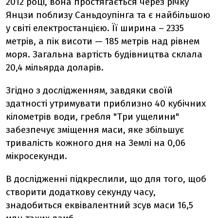
2012 році, вона про
стягається через річку
Янцзи поблизу Саньдоупінга та є найбільшою
у світі електростанцією. Її
ширина – 2335
метрів, а пік висоти — 185 метрів над рівнем
моря. Загальна вартість будівництва склала
20,4 мільярда доларів.
Згідно з дослідженням,
з
авдяки своїй
здатності утримувати приблизно 40 кубічних
кілометрів води, гребля "Три ущелини"
забезпечує зміщення маси, яке збільшує
тривалість кожного дня на Землі на 0,06
мікросекунди.
В дослідженні підкреслили, що для того, щоб
створити додаткову секунду часу,
знадобиться еквівалентний зсув маси 16,5