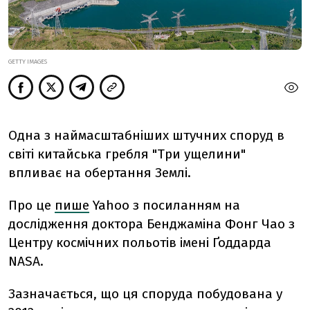
GETTY IMAGES
Одна з наймасштабніших штучних споруд в
світі китайська гребля "Три ущелини"
впливає на обертання Землі.
Про це
пише
Yahoo з посиланням на
дослідження д
октора Бенджаміна Фонг Чао з
Центру космічних польотів імені Ґоддарда
NASA.
Зазначається, що ця споруда побудована у