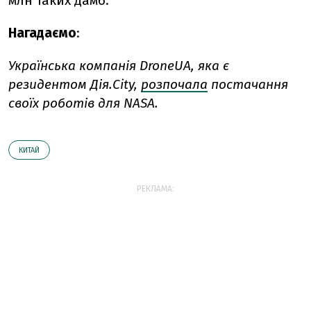
млн таких дамб.
Нагадаємо
:
Українська компанія DroneUA, яка є
резидентом Дія.City,
розпочала
постачання
своїх роботів для NASA.
КИТАЙ
РЕКЛАМА: