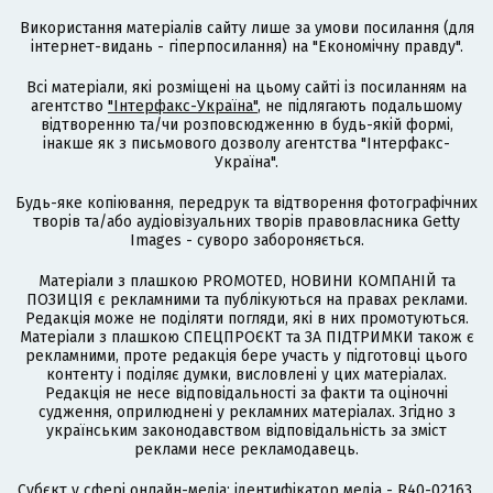
Використання матеріалів сайту лише за умови посилання (для
інтернет-видань - гіперпосилання) на "Економічну правду".
Всі матеріали, які розміщені на цьому сайті із посиланням на
агентство
"Інтерфакс-Україна"
, не підлягають подальшому
відтворенню та/чи розповсюдженню в будь-якій формі,
інакше як з письмового дозволу агентства "Інтерфакс-
Україна".
Будь-яке копіювання, передрук та відтворення фотографічних
творів та/або аудіовізуальних творів правовласника Getty
Images - суворо забороняється.
Матеріали з плашкою PROMOTED, НОВИНИ КОМПАНІЙ та
ПОЗИЦІЯ є рекламними та публікуються на правах реклами.
Редакція може не поділяти погляди, які в них промотуються.
Матеріали з плашкою СПЕЦПРОЄКТ та ЗА ПІДТРИМКИ також є
рекламними, проте редакція бере участь у підготовці цього
контенту і поділяє думки, висловлені у цих матеріалах.
Редакція не несе відповідальності за факти та оціночні
судження, оприлюднені у рекламних матеріалах. Згідно з
українським законодавством відповідальність за зміст
реклами несе рекламодавець.
Cубєкт у сфері онлайн-медіа; ідентифікатор медіа - R40-02163.