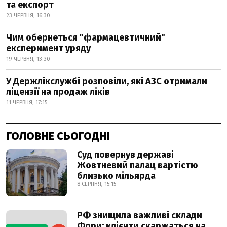
та експорт
23 ЧЕРВНЯ, 16:30
Чим обернеться "фармацевтичний"
експеримент уряду
19 ЧЕРВНЯ, 13:30
У Держлікслужбі розповіли, які АЗС отримали
ліцензії на продаж ліків
11 ЧЕРВНЯ, 17:15
ГОЛОВНЕ СЬОГОДНІ
Суд повернув державі
Жовтневий палац вартістю
близько мільярда
8 СЕРПНЯ, 15:15
РФ знищила важливі склади
Фори: клієнти скаржаться на