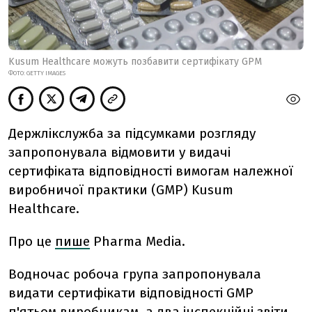
Kusum Healthcare можуть позбавити сертифікату GPM
ФОТО: GETTY IMAGES
Держлікслужба за підсумками розгляду
запропонувала відмовити у видачі
сертифіката відповідності вимогам належної
виробничої практики (GMP) Kusum
Healthcare.
Про це
пише
Pharma Media.
Водночас робоча група запропонувала
видати сертифікати відповідності GMP
п'ятьом виробникам, а два інспекційні звіти