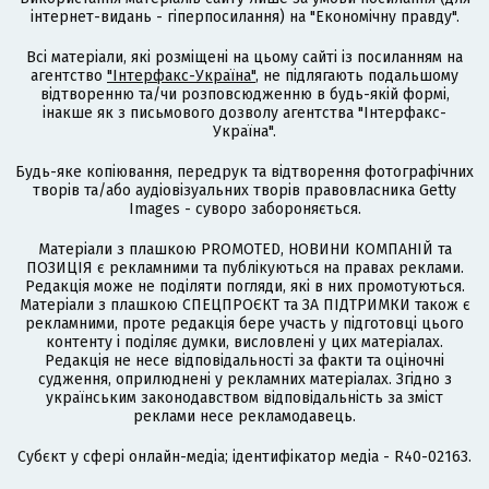
інтернет-видань - гіперпосилання) на "Економічну правду".
Всі матеріали, які розміщені на цьому сайті із посиланням на
агентство
"Інтерфакс-Україна"
, не підлягають подальшому
відтворенню та/чи розповсюдженню в будь-якій формі,
інакше як з письмового дозволу агентства "Інтерфакс-
Україна".
Будь-яке копіювання, передрук та відтворення фотографічних
творів та/або аудіовізуальних творів правовласника Getty
Images - суворо забороняється.
Матеріали з плашкою PROMOTED, НОВИНИ КОМПАНІЙ та
ПОЗИЦІЯ є рекламними та публікуються на правах реклами.
Редакція може не поділяти погляди, які в них промотуються.
Матеріали з плашкою СПЕЦПРОЄКТ та ЗА ПІДТРИМКИ також є
рекламними, проте редакція бере участь у підготовці цього
контенту і поділяє думки, висловлені у цих матеріалах.
Редакція не несе відповідальності за факти та оціночні
судження, оприлюднені у рекламних матеріалах. Згідно з
українським законодавством відповідальність за зміст
реклами несе рекламодавець.
Cубєкт у сфері онлайн-медіа; ідентифікатор медіа - R40-02163.