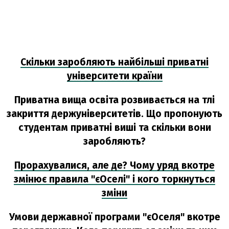
Скільки заробляють найбільші приватні
університети країни
Приватна вища освіта розвивається на тлі
закриття держуніверситетів. Що пропонують
студентам приватні виші та скільки вони
заробляють?
Прорахувалися, але де? Чому уряд вкотре
змінює правила "єОселі" і кого торкнуться
зміни
Умови державної програми "єОселя" вкотре