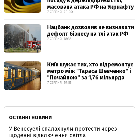
посаду в держпідприємстві,
масована атака РФ на Укрнафту
7 СЕРПНЯ, 20:00
Нацбанк дозволив не визнавати
дефолт бізнесу на тлі атак РФ
7 СЕРПНЯ, 18:33
Київ шукає тих, хто відремонтує
метро між "Тараса Шевченко" і
"Почайною" за 1,76 мільярда
7 СЕРПНЯ, 19:55
ОСТАННІ НОВИНИ
У Венесуелі спалахнули протести через
щоденні відключення світла