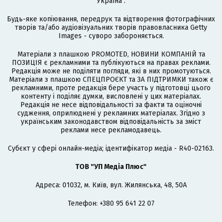
Україна".
Будь-яке копіювання, передрук та відтворення фотографічних
творів та/або аудіовізуальних творів правовласника Getty
Images - суворо забороняється.
Матеріали з плашкою PROMOTED, НОВИНИ КОМПАНІЙ та
ПОЗИЦІЯ є рекламними та публікуються на правах реклами.
Редакція може не поділяти погляди, які в них промотуються.
Матеріали з плашкою СПЕЦПРОЄКТ та ЗА ПІДТРИМКИ також є
рекламними, проте редакція бере участь у підготовці цього
контенту і поділяє думки, висловлені у цих матеріалах.
Редакція не несе відповідальності за факти та оціночні
судження, оприлюднені у рекламних матеріалах. Згідно з
українським законодавством відповідальність за зміст
реклами несе рекламодавець.
Cубєкт у сфері онлайн-медіа; ідентифікатор медіа - R40-02163.
ТОВ "УП Медіа Плюс"
Адреса: 01032, м. Київ, вул. Жилянська, 48, 50А
Телефон: +380 95 641 22 07