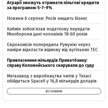
Аграрії зможуть отримати пільгові кредити
за програмою 5-7-9%
Новини 6 серпня: Росія нищить бізнес
Кабмін зобовʼязав податкову передати
Міноборони дані чоловіків 18-60 років
Єврокомісія попередила Румунію через
наміри відкласти відмову від вугільних ТЕС
Привласнення мільярдів Приватбанку:
справу Коломойського скерували до суду
Мегазавод з виробництва чипів у Техасі
обійдеться SpaceX у 16,8 мільярдів доларів
ВСІ НОВИНИ