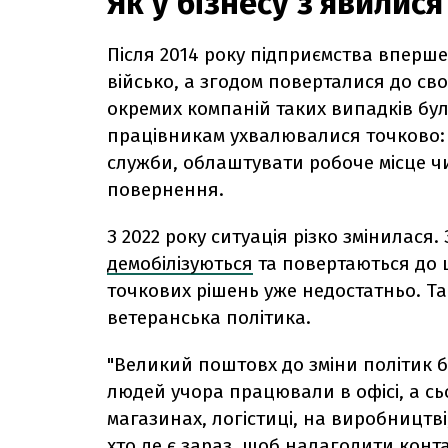
Як у бізнесу з’явилис
Після 2014 року підприємства вперше
військо, а згодом поверталися до сво
окремих компаній таких випадків бу
працівникам ухвалювалися точково: 
служби, облаштувати робоче місце чи
повернення.
З 2022 року ситуація різко змінилася.
демобілізуються
та повертаються до ц
точкових рішень уже недостатньо. Т
ветеранська політика.
"Великий поштовх до зміни політик бу
людей учора працювали в офісі, а сьо
магазинах, логістиці, на виробництві,
хто де є зараз, щоб налагодити конта