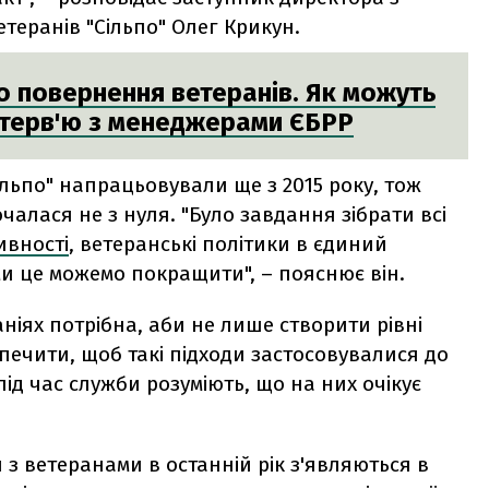
етеранів "Сільпо" Олег Крикун.
до повернення ветеранів. Як можуть
нтерв'ю з менеджерами ЄБРР
ільпо" напрацьовували ще з 2015 року, тож
чалася не з нуля. "Було завдання зібрати всі
ивності
, ветеранські політики в єдиний
 ми це можемо покращити", – пояснює він.
ніях потрібна, аби не лише створити рівні
зпечити, щоб такі підходи застосовувалися до
під час служби розуміють, що на них очікує
и з ветеранами в останній рік з'являються в