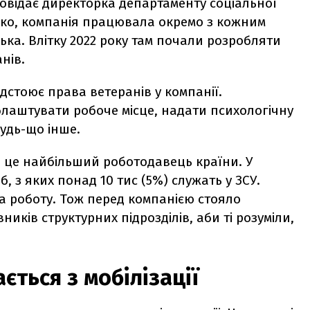
зповідає директорка департаменту соціальної
алко, компанія працювала окремо з кожним
ька. Влітку 2022 року там почали розробляти
нів.
ідстоює права ветеранів у компанії.
лаштувати робоче місце, надати психологічну
будь-що інше.
що це найбільший роботодавець країни. У
, з яких понад 10 тис (5%) служать у ЗСУ.
на роботу. Тож перед компанією стояло
иків структурних підрозділів, аби ті розуміли,
ться з мобілізації