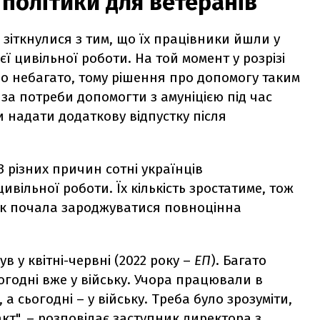
я політики для ветеранів
 зіткнулися з тим, що їх працівники йшли у
єї цивільної роботи.
На той момент у розрізі
ло небагато, тому рішення про допомогу таким
за потреби допомогти з амуніцією під час
 надати додаткову відпустку після
 З різних причин сотні українців
ивільної роботи. Їх кількість зростатиме, тож
ак почала зароджуватися повноцінна
в у квітні-червні (2022 року –
ЕП
). Багато
годні вже у війську. У
чора працювали в
 а сьогодні – у війську.
Треба було зрозуміти,
кт", – розповідає
заступник директора з