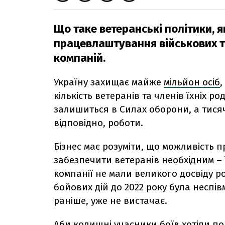
Що таке ветеранські політики, я
працевлаштування військових т
компаній.
Україну захищає майже
мільйон осіб
,
кількість ветеранів та членів їхніх ро
залишиться в Силах оборони, а тисяч
відповідно, роботи.
Бізнес має розуміти, що можливість п
забезпечити ветеранів необхідним – ї
компанії не мали великого досвіду ро
бойових дій до 2022 року була неспівм
раніше, уже не вистачає.
Аби колишні учасники боїв хотіли по