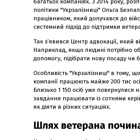
багатьох компаніях. З 2014 року, ро
політики "Укрзалізниці" Ольга Безп
працівником, який долучався до війс
системний підхід до підтримки ветера
Так з’явився Центр адвокації, який в
Наприклад, якщо людині потрібно об
допомогу, підібрати нову посаду чи 
Особливість "Укрзалізниці" в тому, 
компанії працюють майже 200 тис осіб
Близько 1 150 осіб уже повернулися 
завдання працювати із сотнями керівн
як діяти в різних ситуаціях.
Шлях ветерана починає