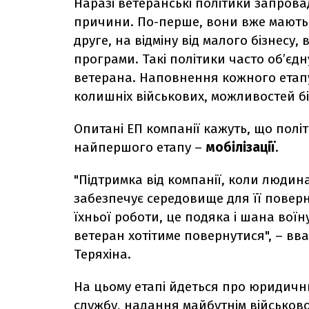
Наразі ветеранські політики запрова
причини. По-перше, вони вже мають 
друге, на відміну від малого бізнесу
програми.
Такі політики часто об’єд
ветерана. Наповнення кожного етапу
колишніх військових, можливостей бі
Опитані ЕП компанії кажуть, що пол
найпершого етапу –
мобілізації
.
"Підтримка від компанії, коли людина
забезпечує середовище для її повер
їхньої роботи, це подяка і шана воїн
ветеран хотітиме повернутися", – вв
Теряхіна.
На цьому етапі йдеться про юридичн
службу, надання майбутнім військово