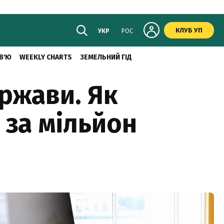
КЛУБ УП
УКР
РОС
В'Ю
WEEKLY CHARTS
ЗЕМЕЛЬНИЙ ГІД
ржави. Як
 за мільйон