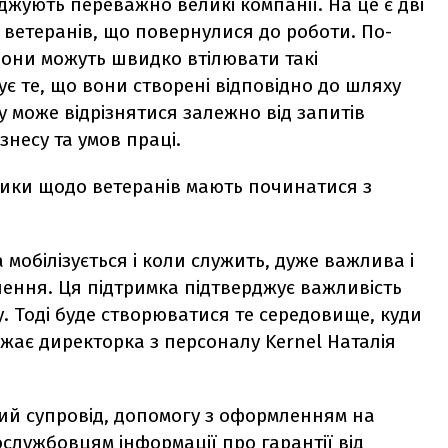
джують переважно великі компанії. На це є дві
ветеранів, що повернулися до роботи. По-
, вони можуть швидко втілювати такі
нує те, що вони створені відповідно до шляху
 може відрізнятися залежно від запитів
знесу та умов праці.
ітики щодо ветеранів мають починатися з
 мобілізується і коли служить, дуже важлива і
нення. Ця підтримка підтверджує важливість
у. Тоді буде створюватися те середовище, куди
ажає директорка з персоналу Kernel Наталія
ий супровід, допомогу з оформленням на
службовцям інформації про гарантії від