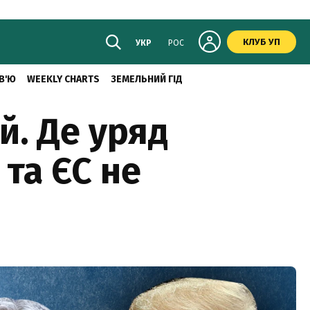
КЛУБ УП
УКР
РОС
В'Ю
WEEKLY CHARTS
ЗЕМЕЛЬНИЙ ГІД
й. Де уряд
та ЄС не