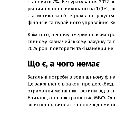
становить 7%. Без урахування 2022 р
річний план не виконано на 17,1%, щ
статистика за пʼять років погіршуєть
фінансів та публічного управління К
Крім того, нестачу американських гр
єдиному казначейському рахунку та п
2024 році повторити такі маневри не
Що є, а чого немає
Загальні потреби в зовнішньому фіна
Це закріплено в законі про держбюд
отримання менш ніж третини від цієї 
Британії, а також транші від МВФ. Ост
здійснення виплат за попередніми 