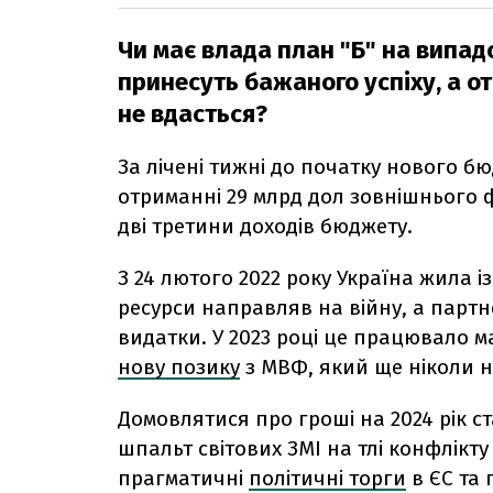
Чи має влада план "Б" на випад
принесуть бажаного успіху, а от
не вдасться?
За лічені тижні до початку нового б
отриманні 29 млрд дол зовнішнього 
дві третини доходів бюджету.
З 24 лютого 2022 року Україна жила із
ресурси направляв на війну, а парт
видатки. У 2023 році це працювало 
нову позику
з МВФ, який ще ніколи н
Домовлятися про гроші на 2024 рік ст
шпальт світових ЗМІ на тлі конфлікту 
прагматичні
політичні торги
в ЄС та 