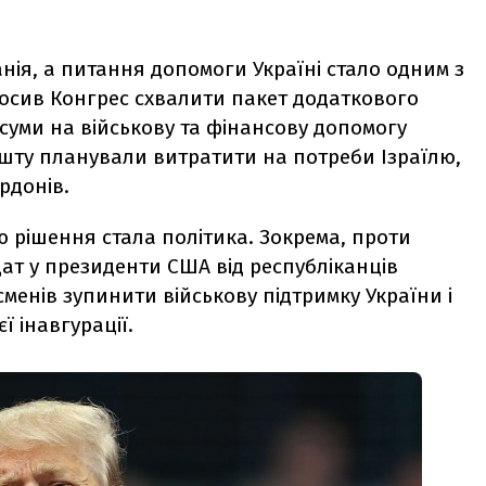
ія, а питання допомоги Україні стало одним з
просив Конгрес схвалити пакет додаткового
 суми на військову та фінансову допомогу
ешту планували витратити на потреби Ізраїлю,
рдонів.
 рішення стала політика. Зокрема, проти
ат у президенти США від республіканців
менів зупинити військову підтримку України і
ї інавгурації.