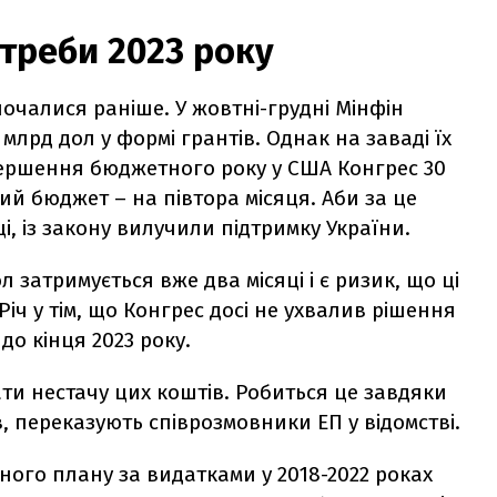
треби 2023 року
очалися раніше. У жовтні-грудні Мінфін
млрд дол у формі грантів. Однак на заваді їх
вершення бюджетного року у США Конгрес 30
й бюджет – на півтора місяця. Аби за це
, із закону вилучили підтримку України.
затримується вже два місяці і є ризик, що ці
іч у тім, що Конгрес досі не ухвалив рішення
до кінця 2023 року.
ти нестачу цих коштів. Робиться це завдяки
 переказують співрозмовники ЕП у відомстві.
ного плану за видатками у 2018-2022 роках