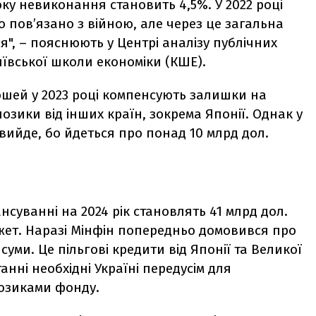
оку невиконання становить 4,5%. У 2022 році
о пов’язано з війною, але через це загальна
ся", – пояснюють у Центрі аналізу публічних
иївської школи економіки (КШЕ).
ошей у 2023 році компенсують залишки на
озики від інших країн, зокрема Японії. Однак у
 вийде, бо йдеться про понад 10 млрд дол.
нсуванні на 2024 рік становлять 41 млрд дол.
жет. Наразі Мінфін попередньо домовився про
суми. Це пільгові кредити від Японії та Великої
анні необхідні Україні передусім для
позиками фонду.