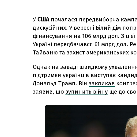
У
США
почалася передвиборча кампан
дискусійних. У вересні Білий дім по
фінансування на 106 млрд дол. З цієї
Україні передбачався 61 млрд дол. Р
Тайваню та захист американських ко
Однак на заваді швидкому ухваленню
підтримки українців виступає кандид
Дональд Трамп. Він
закликав
конгрес
заявив, що
зупинить війну
ще до своє