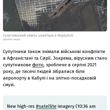
Cупутниковий знімок цвинтаря в Маріуполі
ДЖЕРЕЛО: MAXAR
Супутники також знімали військові конфлікти
в Афганістані та Сирії. Зокрема, вірусним стало
супутникове
фото
, зроблене в серпні 2021
року, де тисячі людей зібралися біля
аеропорту в Кабулі і на злітно-посадковій
смузі.
New high-res
#satellite
imagery (10:36 am