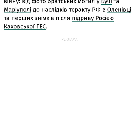
війну: від фото братських могил у
Бучі
та
Маріуполі
до наслідків теракту РФ в
Оленівці
та перших знімків після
підриву Росією
Каховської ГЕС
.
РЕКЛАМА: