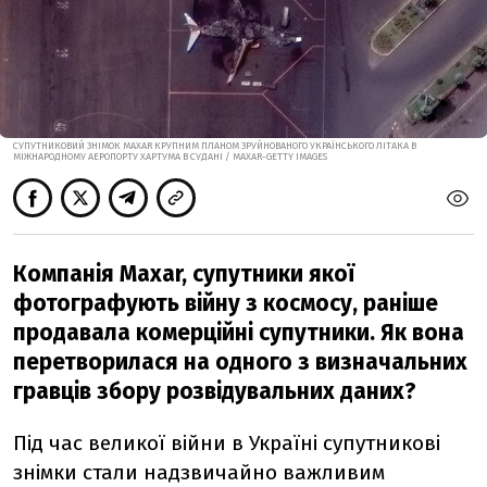
СУПУТНИКОВИЙ ЗНІМОК MAXAR КРУПНИМ ПЛАНОМ ЗРУЙНОВАНОГО УКРАЇНСЬКОГО ЛІТАКА В
МІЖНАРОДНОМУ АЕРОПОРТУ ХАРТУМА В СУДАНІ / MAXAR-GETTY IMAGES
Компанія Maxar, супутники якої
фотографують війну з космосу, раніше
продавала комерційні супутники. Як вона
перетворилася на одного з визначальних
гравців збору розвідувальних даних?
Під час великої війни в Україні супутникові
знімки стали надзвичайно важливим