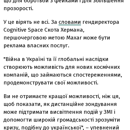
що для боротьби з фейками і для збільшення
прозорості.
У це вірять не всі. За
словами
гендиректора
Cognitive Space Скота Хермана,
першочерговою метою Maxar може бути
реклама власних послуг.
"Війна в Україні та її глобальні наслідки
створюють можливість для нових космічних
компаній, що займаються спостереженнями,
продемонструвати свої можливості.
Ви не отримаєте кращої можливості, ніж ця,
щоб показати, як дистанційне зондування
може підтримати висвітлення подій у ЗМІ і
допомогти широкій громадськості зрозуміти
кризу, подібну до української", –
упевнений