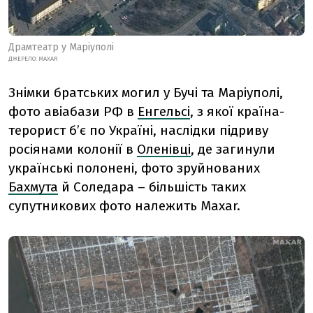
Драмтеатр у Маріуполі
ДЖЕРЕЛО: MAXAR
Знімки братських могил у Бучі та Маріуполі,
фото авіабази РФ в
Енгельсі
, з якої країна-
терорист бʼє по Україні, наслідки підриву
росіянами колонії в
Оленівці
, де загинули
українські полонені, фото зруйнованих
Бахмута
й Соледара – більшість таких
супутникових фото належить Maxar.