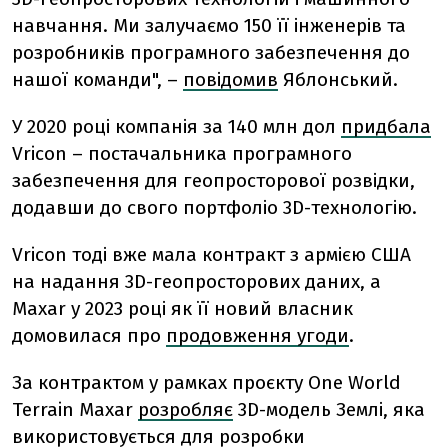
навчання. Ми залучаємо 150 її інженерів та
розробників програмного забезпечення до
нашої команди", –
повідомив
Яблонський.
У 2020 році компанія за 140 млн дол
придбала
Vricon – постачальника програмного
забезпечення для геопросторової розвідки,
додавши до свого портфоліо 3D-технологію.
Vricon тоді вже мала контракт з армією США
на надання 3D-геопросторових даних, а
Maxar у 2023 році як її новий власник
домовилася про
продовження угоди
.
За контрактом у рамках проєкту One World
Terrain Maxar
розробляє
3D-модель Землі, яка
використовується для розробки