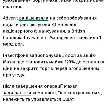
урахуванням боргу Maxar, який покриє новий
власник.
Advent
раніше взяла
на себе зобов'язання
надати для цієї угоди 3,1 млрд дол
акціонерного фінансування, а British
Columbia Investment Management виділила 1
млрд дол.
Інвестфонд запропонував 53 дол за акцію
Maxar, що становить майже 129% до останньої
ціни на закритті торгів перед оголошенням
про угоду.
Після завершення операції Maxar
залишається
компанією, "що контролюється,
належить та управляється США".