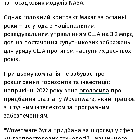
та посадкових модулів NASA.
Однак головний контракт Maxar за останні
роки – це
угода
з Національним
розвідувальним управлінням США на 3,2 млрд
дол на постачання супутникових зображень
для уряду США протягом наступних десятьох
років.
При цьому компанія не забуває про
розширення горизонтів та інвестиції:
наприкінці 2022 року вона
оголосила
про
придбання стартапу Wovenware, який працює
з штучним інтелектом та програмним
забезпеченням.
"Wovenware була придбана за її досвід у сфері
3D-геопросторових технологій і машинного