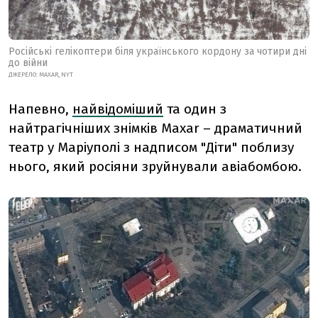
Російські гелікоптери біля українського кордону за чотири дні
до війни
ДЖЕРЕЛО: MAXAR, NYT
Напевно,
найвідоміший
та один з
найтрагічніших знімків Maxar – драматичний
театр у Маріуполі з надписом "Діти" поблизу
нього, який росіяни зруйнували авіабомбою.