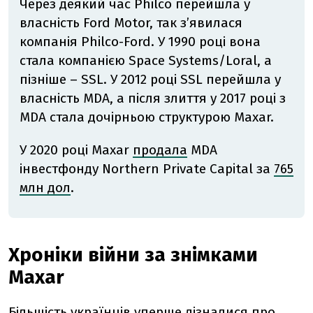
Через деякий час Philco перейшла у
власність Ford Motor, так з’явилася
компанія Philco-Ford. У 1990 році вона
стала компанією Space Systems/Loral, а
пізніше – SSL. У 2012 році SSL перейшла у
власність MDA, а після злиття у 2017 році з
MDA стала дочірньою структурою Maxar.
У 2020 році Maxar
продала
MDA
інвестфонду Northern Private Capital за
765
млн дол
.
Хроніки війни за знімками
Maxar
Більшість українців уперше дізналися про