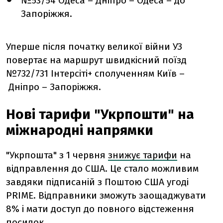
№53/54 Одеса – Дніпро – Одеса – до
Запоріжжя.
Уперше після початку великої війни УЗ
повертає на маршрут швидкісний поїзд
№732/731 Інтерсіті+ сполученням Київ –
Дніпро – Запоріжжя.
Нові тарифи "Укрпошти" на
міжнародні напрямки
"Укрпошта" з 1 червня
знижує тарифи
на
відправлення до США. Це стало можливим
завдяки підписаній з Поштою США угоді
PRIME. Відправники зможуть заощаджувати
8% і мати доступ до повного відстеження
посилок.