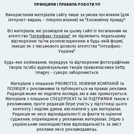
ПРИНЦИПИ І ПРАВИЛА РОБОТИ УП
Використання матеріалів сайту лише за умови посилання (для
інтернет-видань - гіперпосилання) на "Економічну правду".
Всі матеріали, які розміщені на цьому сайті із посиланням на
агентство
"Інтерфакс-Україна"
, не підлягають подальшому
відтворенню та/чи розповсюдженню в будь-якій формі,
інакше як з письмового дозволу агентства "Інтерфакс-
Україна".
Будь-яке копіювання, передрук та відтворення фотографічних
творів та/або аудіовізуальних творів правовласника Getty
Images - суворо забороняється.
Матеріали з плашкою PROMOTED, НОВИНИ КОМПАНІЙ та
ПОЗИЦІЯ є рекламними та публікуються на правах реклами.
Редакція може не поділяти погляди, які в них промотуються.
Матеріали з плашкою СПЕЦПРОЄКТ та ЗА ПІДТРИМКИ також є
рекламними, проте редакція бере участь у підготовці цього
контенту і поділяє думки, висловлені у цих матеріалах.
Редакція не несе відповідальності за факти та оціночні
судження, оприлюднені у рекламних матеріалах. Згідно з
українським законодавством відповідальність за зміст
реклами несе рекламодавець.