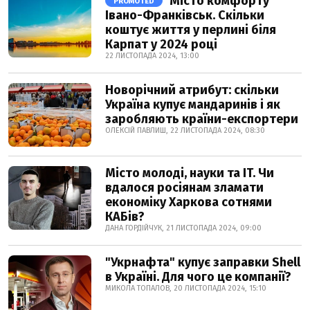
Місто комфорту
PROMOTED
Івано-Франківськ. Скільки
коштує життя у перлині біля
Карпат у 2024 році
22 ЛИСТОПАДА 2024, 13:00
Новорічний атрибут: скільки
Україна купує мандаринів і як
заробляють країни-експортери
ОЛЕКСІЙ ПАВЛИШ, 22 ЛИСТОПАДА 2024, 08:30
Місто молоді, науки та IT. Чи
вдалося росіянам зламати
економіку Харкова сотнями
КАБів?
ДАНА ГОРДІЙЧУК, 21 ЛИСТОПАДА 2024, 09:00
"Укрнафта" купує заправки Shell
в Україні. Для чого це компанії?
МИКОЛА ТОПАЛОВ, 20 ЛИСТОПАДА 2024, 15:10