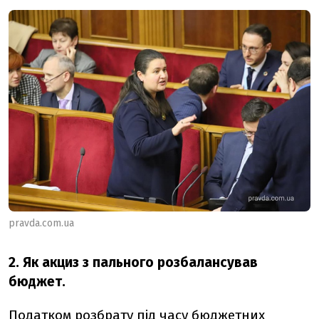
pravda.com.ua
2. Як акциз з пального розбалансував
бюджет.
Податком розбрату під часу бюджетних