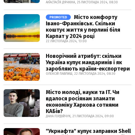
АНАСТАСІЯ ДЯЧКІНА, 25 ЛИСТОПАДА 2024, 08:30
Місто комфорту
PROMOTED
Івано-Франківськ. Скільки
коштує життя у перлині біля
Карпат у 2024 році
22 ЛИСТОПАДА 2024, 13:00
Новорічний атрибут: скільки
Україна купує мандаринів і як
заробляють країни-експортери
ОЛЕКСІЙ ПАВЛИШ, 22 ЛИСТОПАДА 2024, 08:30
Місто молоді, науки та IT. Чи
вдалося росіянам зламати
економіку Харкова сотнями
КАБів?
ДАНА ГОРДІЙЧУК, 21 ЛИСТОПАДА 2024, 09:00
"Укрнафта" купує заправки Shell