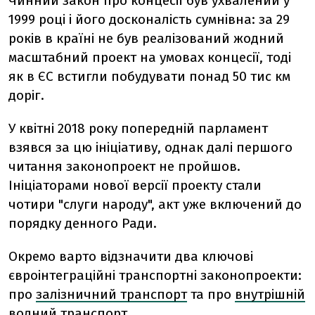
Чинний закон про концесії був ухвалений у
1999 році і його досконалість сумнівна: за 29
років в країні не був реалізований жодний
масштабний проект на умовах концесії, тоді
як в ЄС встигли побудувати понад 50 тис км
доріг.
У квітні 2018 року попередній парламент
взявся за цю ініціативу, однак далі першого
читання законопроект не пройшов.
Ініціаторами нової версії проекту стали
чотири "слуги народу", акт уже включений до
порядку денного Ради.
Окремо варто відзначити два ключові
євроінтеграційні транспортні законопроекти:
про
залізничний транспорт
та про
внутрішній
водний транспорт
.