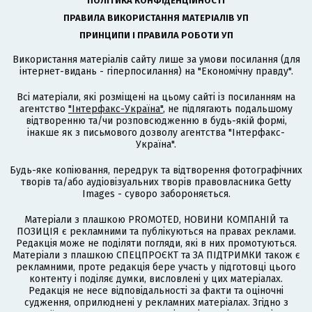
ПОЛІТИКА КОНФІДЕНЦІЙНОСТІ
ПРАВИЛА ВИКОРИСТАННЯ МАТЕРІАЛІВ УП
ПРИНЦИПИ І ПРАВИЛА РОБОТИ УП
Використання матеріалів сайту лише за умови посилання (для
інтернет-видань - гіперпосилання) на "Економічну правду".
Всі матеріали, які розміщені на цьому сайті із посиланням на
агентство
"Інтерфакс-Україна"
, не підлягають подальшому
відтворенню та/чи розповсюдженню в будь-якій формі,
інакше як з письмового дозволу агентства "Інтерфакс-
Україна".
Будь-яке копіювання, передрук та відтворення фотографічних
творів та/або аудіовізуальних творів правовласника Getty
Images - суворо забороняється.
Матеріали з плашкою PROMOTED, НОВИНИ КОМПАНІЙ та
ПОЗИЦІЯ є рекламними та публікуються на правах реклами.
Редакція може не поділяти погляди, які в них промотуються.
Матеріали з плашкою СПЕЦПРОЄКТ та ЗА ПІДТРИМКИ також є
рекламними, проте редакція бере участь у підготовці цього
контенту і поділяє думки, висловлені у цих матеріалах.
Редакція не несе відповідальності за факти та оціночні
судження, оприлюднені у рекламних матеріалах. Згідно з