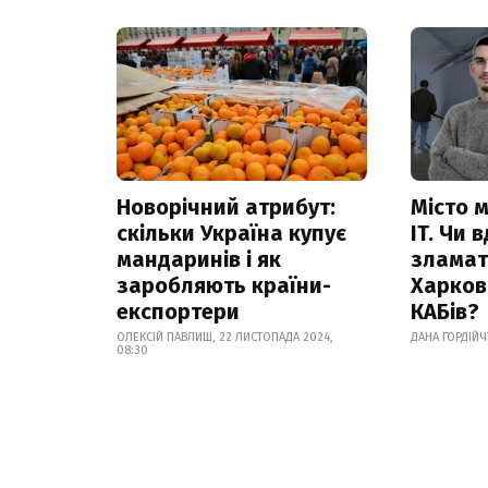
Новорічний атрибут:
Місто м
скільки Україна купує
IT. Чи 
мандаринів і як
зламат
заробляють країни-
Харков
експортери
КАБів?
ОЛЕКСІЙ ПАВЛИШ, 22 ЛИСТОПАДА 2024,
ДАНА ГОРДІЙЧ
08:30