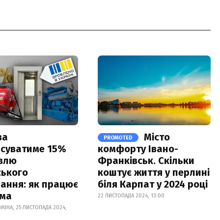
ва
Місто
PROMOTED
суватиме 15%
комфорту Івано-
івлю
Франківськ. Скільки
ського
коштує життя у перлині
ання: як працює
біля Карпат у 2024 році
ама
22 ЛИСТОПАДА 2024, 13:00
ЧКІНА, 25 ЛИСТОПАДА 2024,