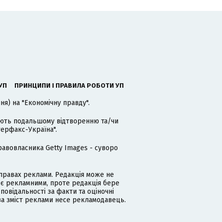
УП
ПРИНЦИПИ І ПРАВИЛА РОБОТИ УП
я) на "Економічну правду".
гають подальшому відтворенню та/чи
терфакс-Україна".
равовласника Getty Images - суворо
равах реклами. Редакція може не
 є рекламними, проте редакція бере
дповідальності за факти та оціночні
за зміст реклами несе рекламодавець.