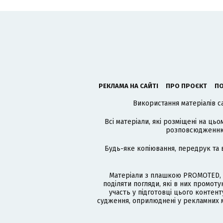
РЕКЛАМА НА САЙТІ
ПРО ПРОЄКТ
ПО
Використання матеріалів с
Всі матеріали, які розміщені на цьо
розповсюдженню в
Будь-яке копіювання, передрук та 
Матеріали з плашкою PROMOTED, 
поділяти погляди, які в них промо
участь у підготовці цього контенту
судження, оприлюднені у рекламних м