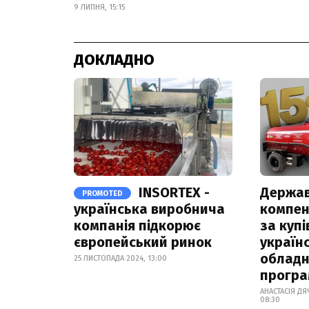
9 ЛИПНЯ, 15:15
ДОКЛАДНО
INSORTEX -
Держа
PROMOTED
українська виробнича
компен
компанія підкорює
за куп
європейський ринок
україн
обладн
25 ЛИСТОПАДА 2024, 13:00
прогр
АНАСТАСІЯ ДЯ
08:30