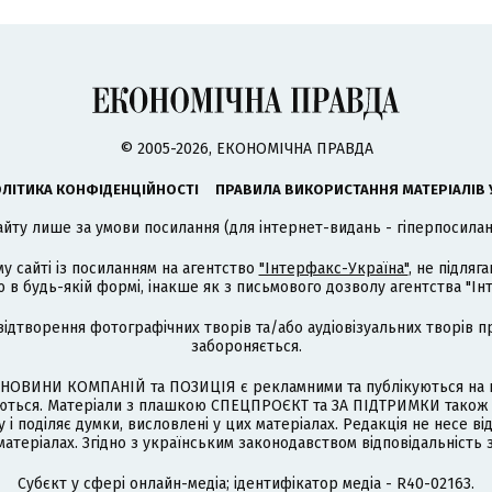
© 2005-2026, ЕКОНОМІЧНА ПРАВДА
ЛІТИКА КОНФІДЕНЦІЙНОСТІ
ПРАВИЛА ВИКОРИСТАННЯ МАТЕРІАЛІВ 
айту лише за умови посилання (для інтернет-видань - гіперпосиланн
му сайті із посиланням на агентство
"Інтерфакс-Україна"
, не підля
 будь-якій формі, інакше як з письмового дозволу агентства "Ін
відтворення фотографічних творів та/або аудіовізуальних творів п
забороняється.
НОВИНИ КОМПАНІЙ та ПОЗИЦІЯ є рекламними та публікуються на п
туються. Матеріали з плашкою СПЕЦПРОЄКТ та ЗА ПІДТРИМКИ також
 і поділяє думки, висловлені у цих матеріалах. Редакція не несе ві
атеріалах. Згідно з українським законодавством відповідальність 
Cубєкт у сфері онлайн-медіа; ідентифікатор медіа - R40-02163.