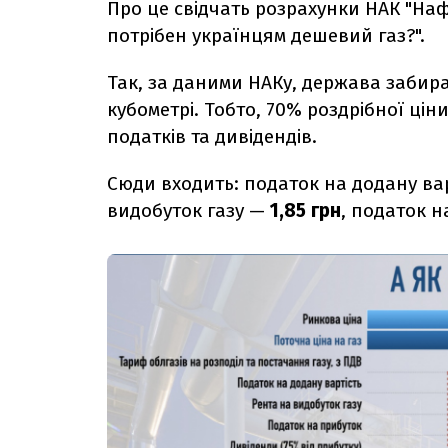
Про це свідчать розрахунки НАК "Нафт
потрібен українцям дешевий газ?".
Так, за даними НАКу, держава забир
кубометрі. Тобто, 70% роздрібної ці
податків та дивідендів.
Сюди входить: податок на додану ва
видобуток газу —
1,85 грн
, податок 