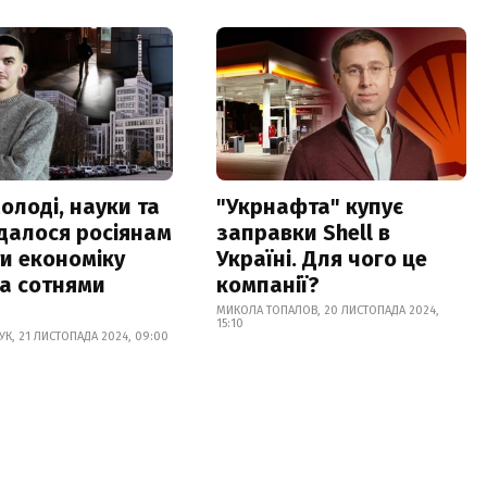
олоді, науки та
"Укрнафта" купує
вдалося росіянам
заправки Shell в
и економіку
Україні. Для чого це
а сотнями
компанії?
МИКОЛА ТОПАЛОВ, 20 ЛИСТОПАДА 2024,
15:10
УК, 21 ЛИСТОПАДА 2024, 09:00