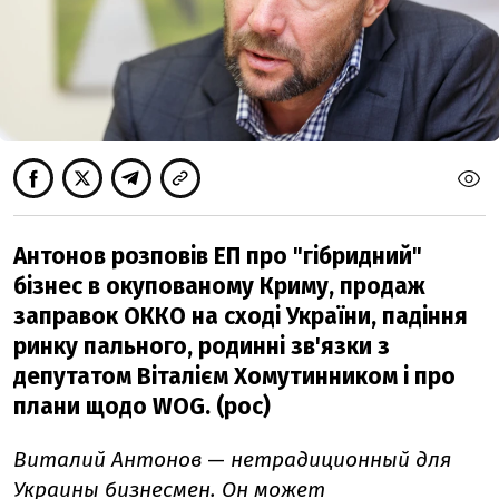
Антонов розповів ЕП про "гібридний"
бізнес в окупованому Криму, продаж
заправок ОККО на cході України, падіння
ринку пального, родинні зв'язки з
депутатом Віталієм Хомутинником і про
плани щодо WOG. (рос)
Виталий Антонов
—
нетрадиционный для
Украины бизнесмен. Он может