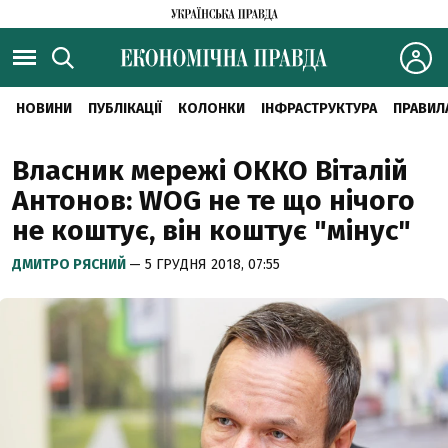
НОВИНИ
ПУБЛІКАЦІЇ
КОЛОНКИ
ІНФРАСТРУКТУРА
ПРАВИЛ
Власник мережі ОККО Віталій
Антонов: WOG не те що нічого
не коштує, він коштує "мінус"
ДМИТРО РЯСНИЙ
— 5 ГРУДНЯ 2018, 07:55