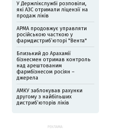
У Держлікслужбі розповіли,
які АЗС отримали ліцензії на
продаж ліків
АРМА продовжує управляти
російською часткою у
фармдистрибʼюторі "Вента"
Близький до Арахамії
бізнесмен отримав контроль
над арештованим
фармбізнесом росіян –
джерела
АМКУ заблокував рахунки
другому з найбільших
дистрибʼюторів ліків
РЕКЛАМА: