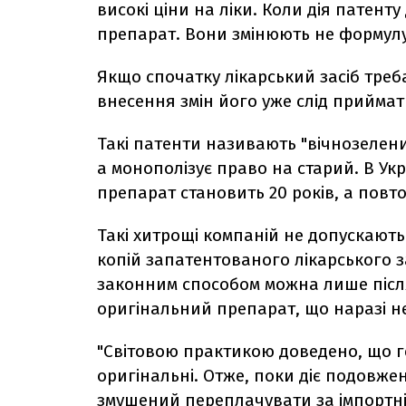
високі ціни на ліки. Коли дія патенту
препарат. Вони змінюють не формулу
Якщо спочатку лікарський засіб треба
внесення змін його уже слід прийма
Такі патенти називають "вічнозелен
а монополізує право на старий. В Ук
препарат становить 20 років, а повт
Такі хитрощі компаній не допускают
копій запатентованого лікарського 
законним способом можна лише після
оригінальний препарат, що наразі н
"Світовою практикою доведено, що 
оригінальні. Отже, поки діє подовже
змушений переплачувати за імпортні 