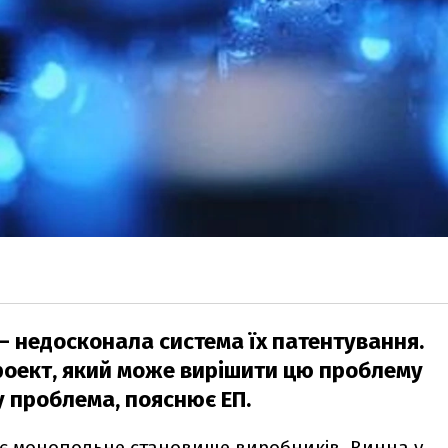
— недосконала система їх патентування.
оект, який може вирішити цю проблему
у проблема, пояснює ЕП.
и є монопольне становище виробників. Винна у