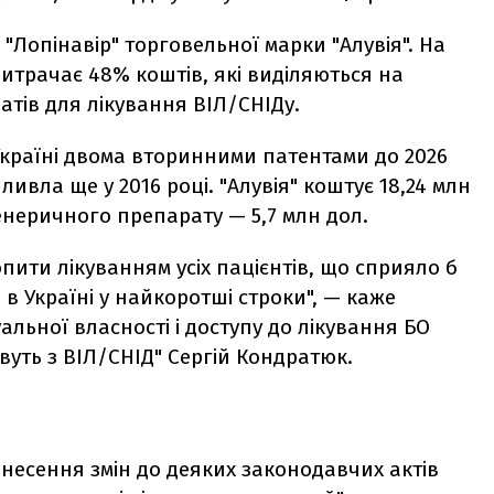
"Лопінавір" торговельної марки "Алувія". На
итрачає 48% коштів, які виділяються на
тів для лікування ВІЛ/СНІДу.
Україні двома вторинними патентами до 2026
ливла ще у 2016 році. "Алувія" коштує 18,24 млн
 генеричного препарату — 5,7 млн дол.
пити лікуванням усіх пацієнтів, що сприяло б
 Україні у найкоротші строки", — каже
альної власності і доступу до лікування БО
вуть з ВІЛ/СНІД" Сергій Кондратюк.
несення змін до деяких законодавчих актів