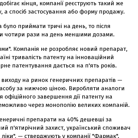
 добігає кінця, компанії реєструють такий же
, а спосіб застосування або форму продажу.
 було приймати тричі на день, то після
ти чотири рази на день меншими дозами.
ими". Компанія не розробляє новий препарат,
раїні тривалість патенту на інноваційний
орне патентування дається на п'ять років.
ь виходу на ринок генеричних препаратів —
засобу за нижчою ціною. Виробляти аналоги
 офіційного завершення дії патенту на
еможливо через монополію великих компаній.
генеричні препарати на 40% дешевші за
ний п'ятирічний захист, український споживач
ліки", — стверджують у компанії "Фармак".