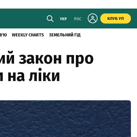
КЛУБ УП
УКР
РОС
В'Ю
WEEKLY CHARTS
ЗЕМЕЛЬНИЙ ГІД
ий закон про
 на ліки