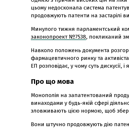
цьому недосконала система патенту
продовжують патенти на застарілі ви
Минулого тижня парламентський комі
законопроект №
7538
, покликаний зм
Навколо положень документа розгор
фармацевтичного ринку та активіста
ЕП розповідає, у чому суть дискусії,
Про що мова
Монополія на запатентований проду
винаходами у будь-якій сфері діяльн
зловживають цією нормою, щоб збер
Вони штучно продовжують дію патент