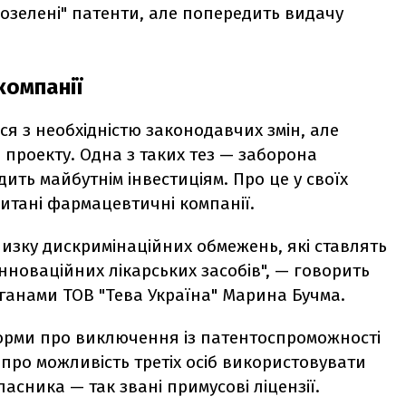
озелені" патенти, але попередить видачу
компанії
я з необхідністю законодавчих змін, але
проекту. Одна з таких тез — заборона
ть майбутнім інвестиціям. Про це у своїх
итані фармацевтичні компанії.
зку дискримінаційних обмежень, які ставлять
інноваційних лікарських засобів", — говорить
рганами ТОВ "Тева Україна" Марина Бучма.
рми про виключення із патентоспроможності
 про можливість третіх осіб використовувати
асника — так звані примусові ліцензії.