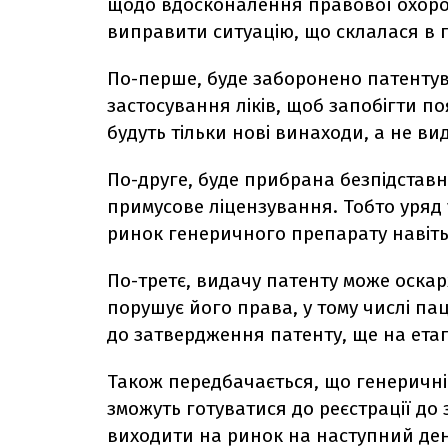
щодо вдосконалення правової охоро
виправити ситуацію, що склалася в г
По-перше, буде заборонено патентув
застосування ліків, щоб запобігти по
будуть тільки нові винаходи, а не ви
По-друге, буде прибрана безпідставна
примусове ліцензування. Тобто уряд 
ринок генеричного препарату навіть 
По-третє, видачу патенту може оскар
порушує його права, у тому числі па
до затвердження патенту, ще на ета
Також передбачається, що генеричні
зможуть готуватися до реєстрації до з
виходити на ринок на наступний ден