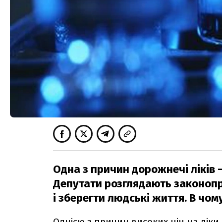
Одна з причин дорожнечі ліків 
Депутати розглядають законопр
і зберегти людські життя. В чом
Однією з причин високих цін на лік