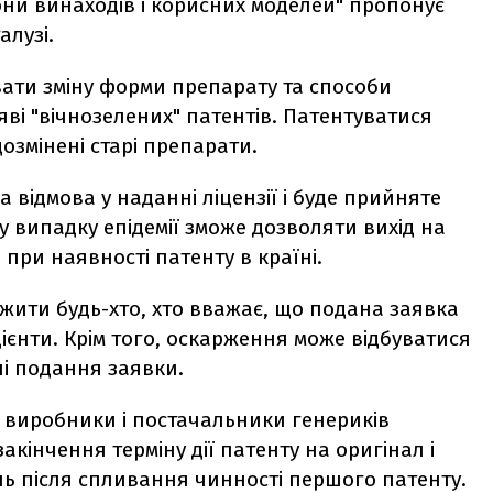
ни винаходів і корисних моделей" пропонує
алузі.
ати зміну форми препарату та способи
яві "вічнозелених" патентів. Патентуватися
дозмінені старі препарати.
 відмова у наданні ліцензії і буде прийняте
у випадку епідемії зможе дозволяти вихід на
при наявності патенту в країні.
жити будь-хто, хто вважає, що подана заявка
цієнти. Крім того, оскарження може відбуватися
пі подання заявки.
 виробники і постачальники генериків
акінчення терміну дії патенту на оригінал і
ь після спливання чинності першого патенту.