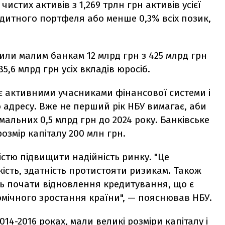
чистих активів з 1,269 трлн грн активів усієї
редитного портфеля або менше 0,3% всіх позик,
рили малим банкам 12 млрд грн з 425 млрд грн
385,6 млрд грн усіх вкладів юросіб.
є активними учасниками фінансової системи і
 адресу. Вже не перший рік НБУ вимагає, аби
мальних 0,5 млрд грн до 2024 року. Банківське
озмір капіталу 200 млн грн.
істю підвищити надійність ринку. "Це
ість, здатність протистояти ризикам. Також
ть почати відновлення кредитування, що є
мічного зростання країни", — пояснював НБУ.
14-2016 роках, мали великі розміри капіталу і