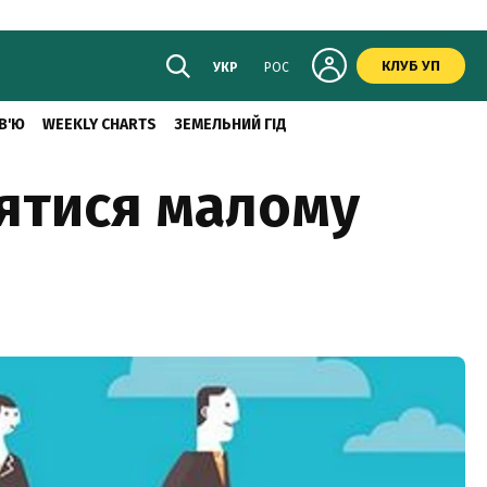
КЛУБ УП
УКР
РОС
В'Ю
WEEKLY CHARTS
ЗЕМЕЛЬНИЙ ГІД
нятися малому