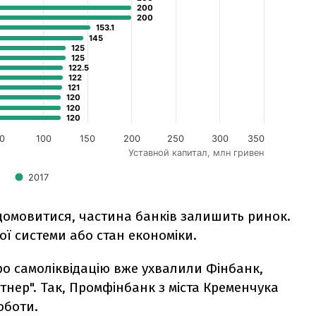
 домовитися, частина банків залишить ринок.
ої системи або стан економіки.
ро самоліквідацію вже ухвалили Фінбанк,
нер". Так, Промфінбанк з міста Кременчука
оботи.