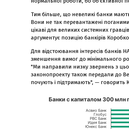
нормальної роботи, бо об'єктивної по
Тим більше, що невеликі банки мають
Вони не так перевантажені поганими
цікаві для великих системних гравців
аргументує позицію банкірів Коробко
Для відстоювання інтересів банків 
зменшення вимог до мінімального розм
"Ми направили низку звернень з цьог
законопроекту також передали до Ве
почують і підтримають", — говорить 