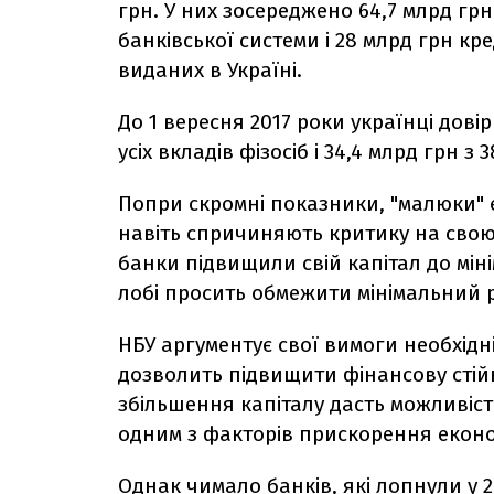
грн. У них зосереджено 64,7 млрд грн 
банківської системи і 28 млрд грн к
виданих в Україні.
До 1 вересня 2017 роки українці дові
усіх вкладів фізосіб і 34,4 млрд грн з 
Попри скромні показники, "малюки" 
навіть спричиняють критику на свою
банки підвищили свій капітал до міні
лобі просить обмежити мінімальний р
НБУ аргументує свої вимоги необхідн
дозволить підвищити фінансову стійк
збільшення капіталу дасть можливіс
одним з факторів прискорення еконо
Однак чимало банків, які лопнули у 20