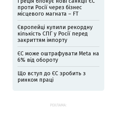
Греція блокує нові санкції ЄС
проти Росії через бізнес
місцевого магната – FT
Європейці купили рекордну
кількість СПГ у Росії перед
закриттям імпорту
ЄС може оштрафувати Meta на
6% від обороту
Що вступ до ЄС зробить з
ринком праці
РЕКЛАМА: